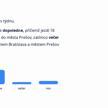
 v týdnu.
je
dopoledne,
přičemž jezdí 18
a do města Prešov, zatímco
večer
tem Bratislava a městem Prešov