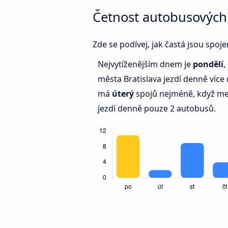
Četnost autobusových 
Zde se podívej, jak častá jsou spoj
Nejvytíženějším dnem je
pondělí
,
města Bratislava jezdí denně víc
má
úterý
spojů nejméně, když mez
jezdí denně pouze 2 autobusů.