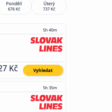
Pondělí
Úterý
676 Kč
737 Kč
5h 40m
27 Kč
Vyhledat
5h 35m