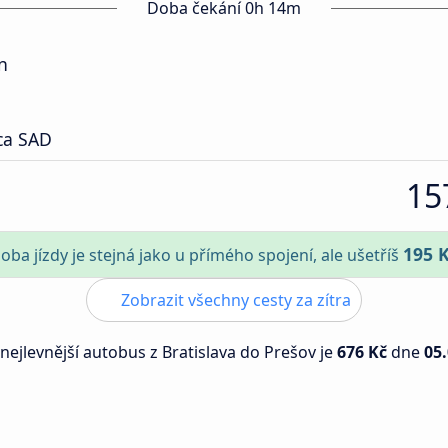
Doba čekání 0h 14m
n
ca SAD
15
195 
oba jízdy je stejná jako u přímého spojení, ale ušetříš
Zobrazit všechny cesty za zítra
 nejlevnější autobus z Bratislava do Prešov je
676 Kč
dne
05