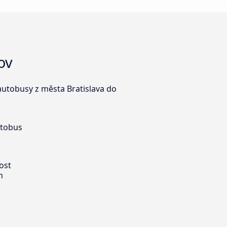
ov
 autobusy z města Bratislava do
utobus
ost
m