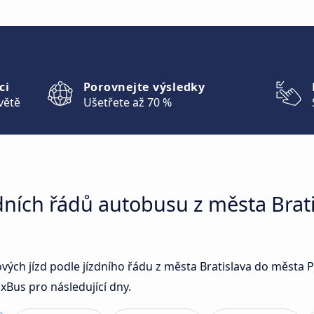
ci
Porovnejte výsledky
větě
Ušetřete až 70 %
dních řádů autobusu z města Brat
ových jízd podle jízdního řádu z města Bratislava do měst
xBus pro následující dny.