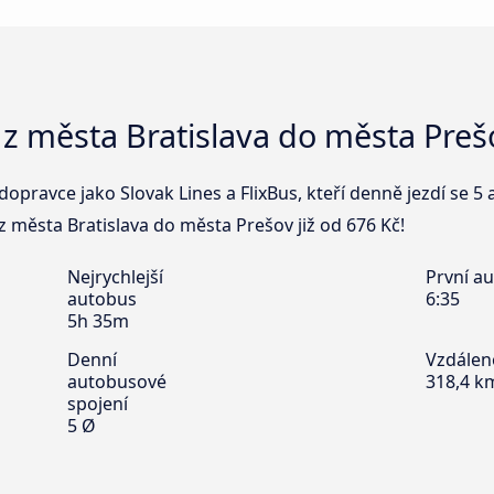
z města Bratislava do města Preš
opravce jako Slovak Lines a FlixBus, kteří denně jezdí se 5
z města Bratislava do města Prešov již od 676 Kč!
Nejrychlejší
První a
autobus
6:35
5h 35m
Denní
Vzdálen
autobusové
318,4 k
spojení
5 Ø