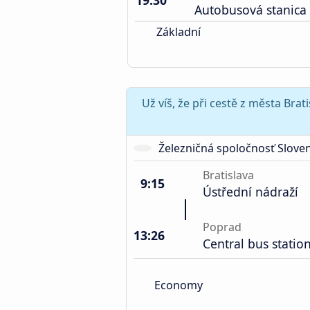
19:30
Autobusová stanica
Základní
Už víš, že při cestě z města Bra
Železničná spoločnosť Slove
Bratislava
9:15
Ústřední nádraží
Poprad
13:26
Central bus statio
Economy