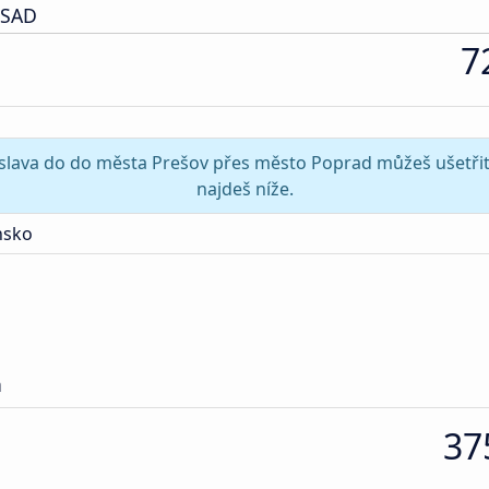
 SAD
7
tislava do do města Prešov přes město Poprad můžeš ušetřit
najdeš níže.
nsko
n
37