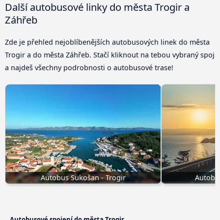
Další autobusové linky do města Trogir a
Záhřeb
Zde je přehled nejoblíbenějších autobusových linek do města
Trogir a do města Záhřeb. Stačí kliknout na tebou vybraný spoj
a najdeš všechny podrobnosti o autobusové trase!
Autobus Sukošan - Trogir
Autobus
Autobusové spojení do města Trogir