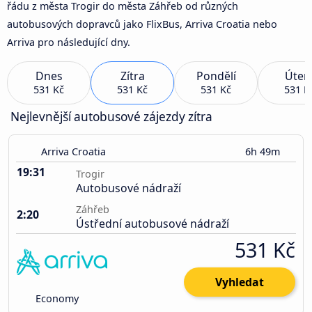
řádu z města Trogir do města Záhřeb od různých
autobusových dopravců jako FlixBus, Arriva Croatia nebo
Arriva pro následující dny.
Dnes
Zítra
Pondělí
Úter
531 Kč
531 Kč
531 Kč
531 K
Nejlevnější autobusové zájezdy zítra
Arriva Croatia
6h 49m
19:31
Trogir
Autobusové nádraží
Záhřeb
2:20
Ústřední autobusové nádraží
531 Kč
Vyhledat
Economy