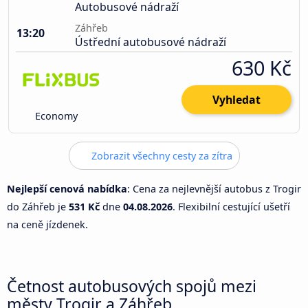
Autobusové nádraží
Záhřeb
13:20
Ústřední autobusové nádraží
630 Kč
Vyhledat
Economy
Zobrazit všechny cesty za zítra
Nejlepší cenová nabídka
: Cena za nejlevnější autobus z Trogir
do Záhřeb je
531 Kč
dne
04.08.2026
. Flexibilní cestující ušetří
na ceně jízdenek.
Četnost autobusových spojů mezi
městy Trogir a Záhřeb