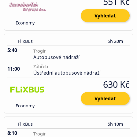
551 Kč
Vyhledat
Economy
FlixBus
5h 20m
5:40
Trogir
Autobusové nádraží
Záhřeb
11:00
Ústřední autobusové nádraží
630 Kč
Vyhledat
Economy
FlixBus
5h 10m
8:10
Trogir