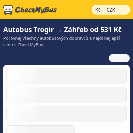
|
|
Kč
CZK
Autobus Trogir → Záhřeb od 531 Kč
Porovnej všechny autobusových dopravců a najdi nejlepší
cenu s CheckMyBus