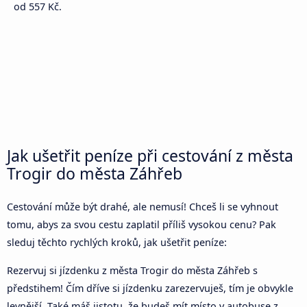
od 557 Kč.
Jak ušetřit peníze při cestování z města
Trogir do města Záhřeb
Cestování může být drahé, ale nemusí! Chceš li se vyhnout
tomu, abys za svou cestu zaplatil příliš vysokou cenu? Pak
sleduj těchto rychlých kroků, jak ušetřit peníze:
Rezervuj si jízdenku z města Trogir do města Záhřeb s
předstihem! Čím dříve si jízdenku zarezervuješ, tím je obvykle
levnější. Také máš jistotu, že budeš mít místo v autobuse z