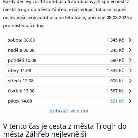
Každý den vyjíždí 14 autobusů 6 autobusových společností z
města Trogir do města Záhřeb: v následující tabulce najdeš
nejlevnější ceny autobusu na této trase, počínaje
08.08.2026
a
pro následující dny.
sobota
08.08
1 345 Kč
neděle
09.08
1 345 Kč
pondělí
10.08
690 Kč
úterý
11.08
1 333 Kč
středa
12.08
606 Kč
čtvrtek
13.08
1 587 Kč
pátek
14.08
531 Kč
Zobrazit více dní
V tento čas je cesta z města Trogir do
města Záhřeb nejlevnější