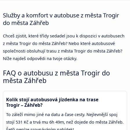
Služby a komfort v autobuse z města Trogir
do města Záhřeb
Chceš zjistit, které třídy sedadel jsou k dispozici v autobusech
z města Trogir do města Záhřeb? Nebo které autobusové
společnosti obsluhují trasu z města Trogir do města Záhřeb?
Níže najdeš odpovědi na tvoje otázky.
FAQ o autobusu z města Trogir do
města Záhřeb
Kolik stojí autobusová jízdenka na trase
Trogir – Záhřeb?
To záleží mimo jiné na datu a čase cesty. Nejlevnější spoj
stojí 531 Kč a trvá mu 6h 49m, než dojede do města Záhřeb.
Šetři peníze srovnáváním nabídek!