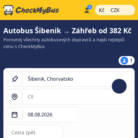
|
|
Kč
CZK
Autobus Šibenik → Záhřeb od 382 Kč
Porovnej všechny autobusových dopravců a najdi nejlepší
cenu s CheckMyBus
1