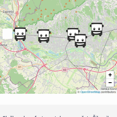
+
−
©
OpenStreetMap
contributors