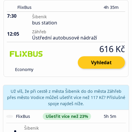
FlixBus
4h 35m
7:30
Šibenik
bus station
Záhřeb
12:05
Ústřední autobusové nádraží
616 Kč
Vyhledat
Economy
Už víš, že při cestě z města Šibenik do do města Záhřeb
přes město Vodice můžeš ušetřit více než 117 Kč? Příslušné
spoje najdeš níže.
FlixBus
Ušetřit více než 23%
5h 5m
Šibenik