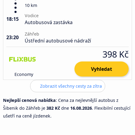
10 km
Vodice
18:15
Autobusová zastávka
Záhřeb
23:20
Ústřední autobusové nádraží
398 Kč
Vyhledat
Economy
Zobrazit všechny cesty za zítra
Nejlepší cenová nabídka
: Cena za nejlevnější autobus z
Šibenik do Záhřeb je
382 Kč
dne
16.08.2026
. Flexibilní cestující
ušetří na ceně jízdenek.