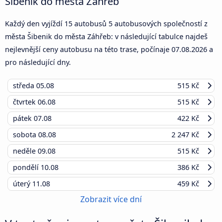
Šibenik do města Záhřeb
Každý den vyjíždí 15 autobusů 5 autobusových společností z
města Šibenik do města Záhřeb: v následující tabulce najdeš
nejlevnější ceny autobusu na této trase, počínaje
07.08.2026
a
pro následující dny.
středa
05.08
515 Kč
čtvrtek
06.08
515 Kč
pátek
07.08
422 Kč
sobota
08.08
2 247 Kč
neděle
09.08
515 Kč
pondělí
10.08
386 Kč
úterý
11.08
459 Kč
Zobrazit více dní