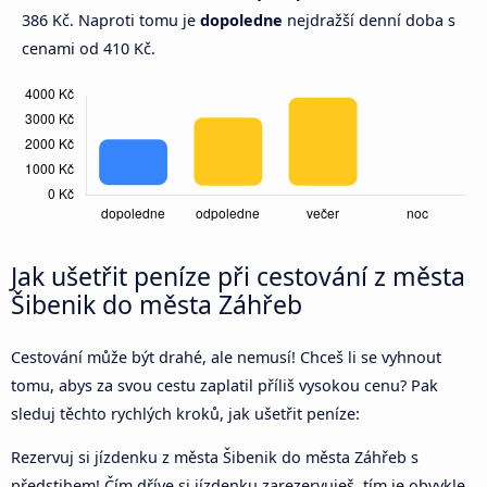
386 Kč. Naproti tomu je
dopoledne
nejdražší denní doba s
cenami od 410 Kč.
Jak ušetřit peníze při cestování z města
Šibenik do města Záhřeb
Cestování může být drahé, ale nemusí! Chceš li se vyhnout
tomu, abys za svou cestu zaplatil příliš vysokou cenu? Pak
sleduj těchto rychlých kroků, jak ušetřit peníze:
Rezervuj si jízdenku z města Šibenik do města Záhřeb s
předstihem! Čím dříve si jízdenku zarezervuješ, tím je obvykle