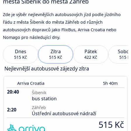
města Šibenik do města Záhřeb
Zde je výběr nejlevnějších autobusových jízd podle jízdního
řádu z města Šibenik do města Záhřeb od různých
autobusových dopravců jako FlixBus, Arriva Croatia nebo
Nomago pro následující dny.
Dnes
Zítra
Pátek
Sobot
515 Kč
515 Kč
422 Kč
515 K
Nejlevnější autobusové zájezdy zítra
Arriva Croatia
5h 40m
20:40
Šibenik
bus station
Záhřeb
2:20
Ústřední autobusové nádraží
515 Kč