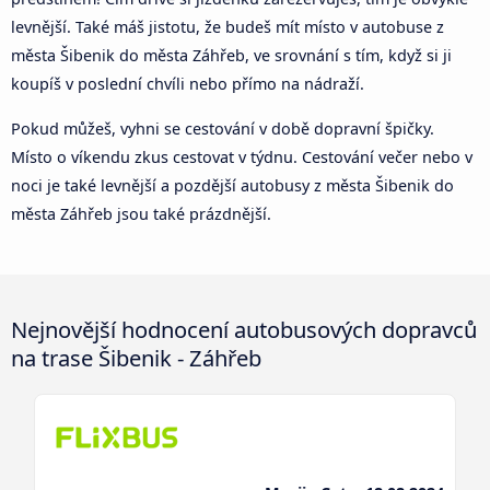
levnější. Také máš jistotu, že budeš mít místo v autobuse z
města Šibenik do města Záhřeb, ve srovnání s tím, když si ji
koupíš v poslední chvíli nebo přímo na nádraží.
Pokud můžeš, vyhni se cestování v době dopravní špičky.
Místo o víkendu zkus cestovat v týdnu. Cestování večer nebo v
noci je také levnější a pozdější autobusy z města Šibenik do
města Záhřeb jsou také prázdnější.
Nejnovější hodnocení autobusových dopravců
na trase Šibenik - Záhřeb