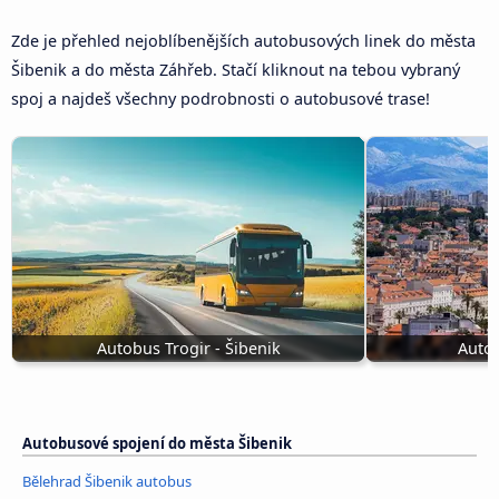
Zde je přehled nejoblíbenějších autobusových linek do města
Šibenik a do města Záhřeb. Stačí kliknout na tebou vybraný
spoj a najdeš všechny podrobnosti o autobusové trase!
Autobus Trogir - Šibenik
Autob
Autobusové spojení do města Šibenik
Bělehrad Šibenik autobus