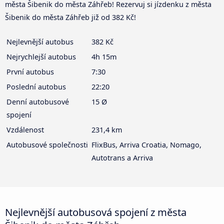
města Šibenik do města Záhřeb! Rezervuj si jízdenku z města
Šibenik do města Záhřeb již od 382 Kč!
Nejlevnější autobus
382 Kč
Nejrychlejší autobus
4h 15m
První autobus
7:30
Poslední autobus
22:20
Denní autobusové
15 Ø
spojení
Vzdálenost
231,4 km
Autobusové společnosti
FlixBus, Arriva Croatia, Nomago,
Autotrans a Arriva
Nejlevnější autobusová spojení z města