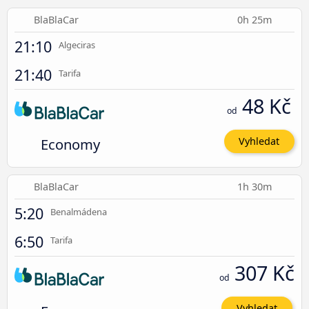
BlaBlaCar
0h 25m
21:10
Algeciras
21:40
Tarifa
48 Kč
od
Economy
Vyhledat
BlaBlaCar
1h 30m
5:20
Benalmádena
6:50
Tarifa
307 Kč
od
Vyhledat