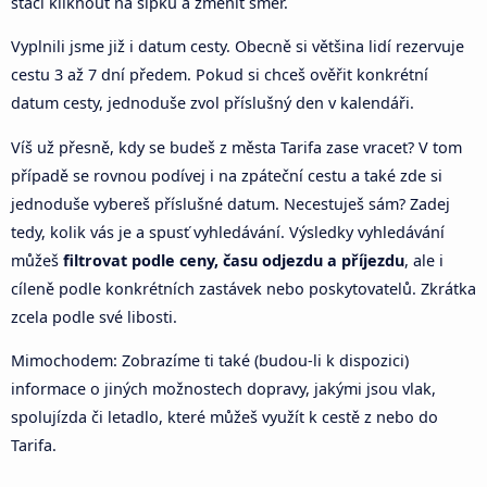
stačí kliknout na šipku a změnit směr.
Vyplnili jsme již i datum cesty. Obecně si většina lidí rezervuje
cestu 3 až 7 dní předem. Pokud si chceš ověřit konkrétní
datum cesty, jednoduše zvol příslušný den v kalendáři.
Víš už přesně, kdy se budeš z města Tarifa zase vracet? V tom
případě se rovnou podívej i na zpáteční cestu a také zde si
jednoduše vybereš příslušné datum. Necestuješ sám? Zadej
tedy, kolik vás je a spusť vyhledávání. Výsledky vyhledávání
můžeš
filtrovat podle ceny, času odjezdu a příjezdu
, ale i
cíleně podle konkrétních zastávek nebo poskytovatelů. Zkrátka
zcela podle své libosti.
Mimochodem: Zobrazíme ti také (budou-li k dispozici)
informace o jiných možnostech dopravy, jakými jsou vlak,
spolujízda či letadlo, které můžeš využít k cestě z nebo do
Tarifa.