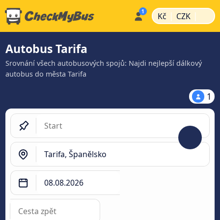
|
|
Kč
CZK
Autobus Tarifa
Srovnání všech autobusových spojů: Najdi nejlepší dálkový
autobus do města Tarifa
1