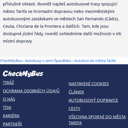
příslušné oblasti. Rovněž najdeš autobusové trasy spojující
město Tarifa se hromadní dopravou nebo meziměstskými
autobusovými zastávkami ve městech San Fernando (Cádiz),
Ceuta, Chiclana de la Frontera a dalších. Tam, kde jsou
dostupné jízdní řády, rovněž zohledníme další možnosti v síti
místní dopravy.
CheckMyBus
›
Autobusy v zemi Španělsko
› Autobus do města Tarifa
TIRÁŽ
NASTAVENÍ COOKIES
OCHRANA OSOBNÍCH ÚDAJŮ
ČLÁNEK
O NÁS
AUTOBUSOVÝ DOPRAVCE
TISK
CESTY
KARIÉRA
VŠECHNA SPOJENÍ DO MĚSTA
TARIFA
PARTNEŘI