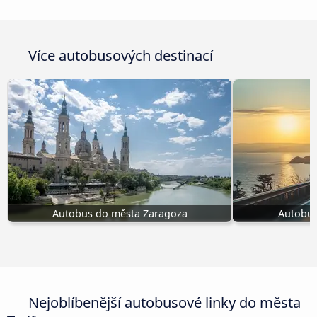
Více autobusových destinací
Autobus do města Zaragoza
Autobus
Nejoblíbenější autobusové linky do města