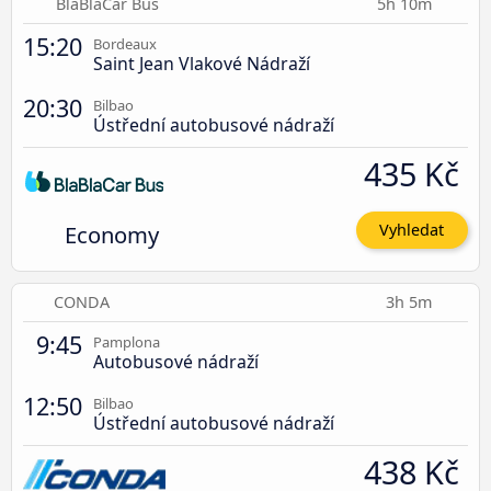
BlaBlaCar Bus
5h 10m
15:20
Bordeaux
Saint Jean Vlakové Nádraží
20:30
Bilbao
Ústřední autobusové nádraží
435 Kč
Economy
Vyhledat
CONDA
3h 5m
9:45
Pamplona
Autobusové nádraží
12:50
Bilbao
Ústřední autobusové nádraží
438 Kč