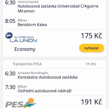
6:30
Vitoria-Gasteiz
Autobusová zastávka Universidad C/Aguirre
Miramon
8:05
Bilbao
Benidorm Kalea
175 Kč
Economy
Vyhledat
Transportes PESA
1h 0m
6:30
Arrasate Mondragón
Kontzezino Autobusová zastávka
7:30
Bilbao
Ústřední autobusové nádraží
191 Kč