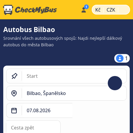
|
|
Kč
CZK
Autobus Bilbao
Srovnání všech autobusových spojů: Najdi nejlepší dálkový
autobus do města Bilbao
1