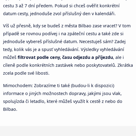
cestu 3 až 7 dní předem. Pokud si chceš ověřit konkrétní
datum cesty, jednoduše zvol příslušný den v kalendáři.
Víš už přesně, kdy se budeš z města Bilbao zase vracet? V tom
případě se rovnou podívej i na zpáteční cestu a také zde si
jednoduše vybereš příslušné datum. Necestuješ sám? Zadej
tedy, kolik vás je a spusť vyhledávání. Výsledky vyhledávání
můžeš
filtrovat podle ceny, času odjezdu a příjezdu
, ale i
cíleně podle konkrétních zastávek nebo poskytovatelů. Zkrátka
zcela podle své libosti.
Mimochodem: Zobrazíme ti také (budou-li k dispozici)
informace o jiných možnostech dopravy, jakými jsou vlak,
spolujízda či letadlo, které můžeš využít k cestě z nebo do
Bilbao.