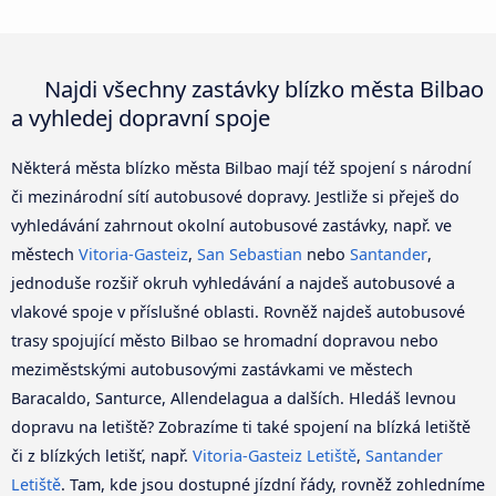
Najdi všechny zastávky blízko města Bilbao
a vyhledej dopravní spoje
Některá města blízko města Bilbao mají též spojení s národní
či mezinárodní sítí autobusové dopravy. Jestliže si přeješ do
vyhledávání zahrnout okolní autobusové zastávky, např. ve
městech
Vitoria-Gasteiz
,
San Sebastian
nebo
Santander
,
jednoduše rozšiř okruh vyhledávání a najdeš autobusové a
vlakové spoje v příslušné oblasti. Rovněž najdeš autobusové
trasy spojující město Bilbao se hromadní dopravou nebo
meziměstskými autobusovými zastávkami ve městech
Baracaldo, Santurce, Allendelagua a dalších. Hledáš levnou
dopravu na letiště? Zobrazíme ti také spojení na blízká letiště
či z blízkých letišť, např.
Vitoria-Gasteiz Letiště
,
Santander
Letiště
. Tam, kde jsou dostupné jízdní řády, rovněž zohledníme