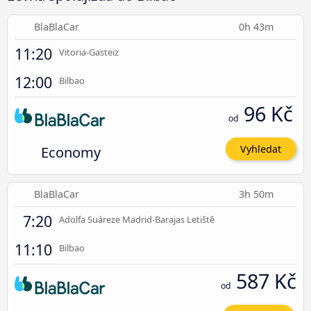
BlaBlaCar
0h 43m
11:20
Vitoria-Gasteiz
12:00
Bilbao
96 Kč
od
Economy
Vyhledat
BlaBlaCar
3h 50m
7:20
Adolfa Suáreze Madrid-Barajas Letiště
11:10
Bilbao
587 Kč
od