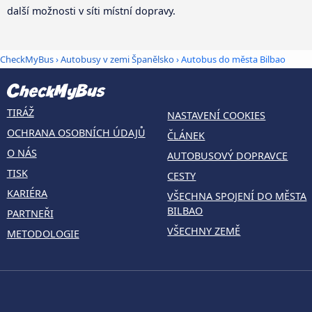
další možnosti v síti místní dopravy.
CheckMyBus
›
Autobusy v zemi Španělsko
› Autobus do města Bilbao
TIRÁŽ
NASTAVENÍ COOKIES
OCHRANA OSOBNÍCH ÚDAJŮ
ČLÁNEK
O NÁS
AUTOBUSOVÝ DOPRAVCE
TISK
CESTY
KARIÉRA
VŠECHNA SPOJENÍ DO MĚSTA
BILBAO
PARTNEŘI
VŠECHNY ZEMĚ
METODOLOGIE