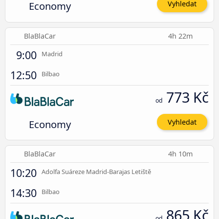
Economy
Vyhledat
BlaBlaCar
4h 22m
9:00
Madrid
12:50
Bilbao
773 Kč
od
Economy
Vyhledat
BlaBlaCar
4h 10m
10:20
Adolfa Suáreze Madrid-Barajas Letiště
14:30
Bilbao
865 Kč
od