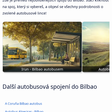
Zde je přehled nejoblíbenějších spojů do Bilbao. Stačí kliknout
na spoj, který si vybereš, a objeví se všechny podrobnosti o
zvolené autobusové lince!
Irun - Bilbao autobusem
Autobus
Další autobusová spojení do Bilbao
A Coruña Bilbao autobus
Autobus Algeciras - Bilbao