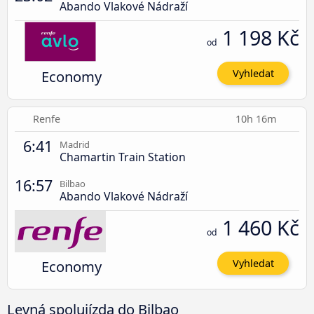
Abando Vlakové Nádraží
1 198 Kč
od
Economy
Vyhledat
Renfe
10h 16m
6:41
Madrid
Chamartin Train Station
16:57
Bilbao
Abando Vlakové Nádraží
1 460 Kč
od
Economy
Vyhledat
Levná spolujízda do Bilbao