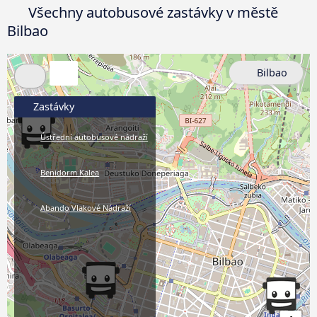
Všechny autobusové zastávky v městě
Bilbao
Bilbao
Zastávky
Ústřední autobusové nádraží
Benidorm Kalea
Abando Vlakové Nádraží