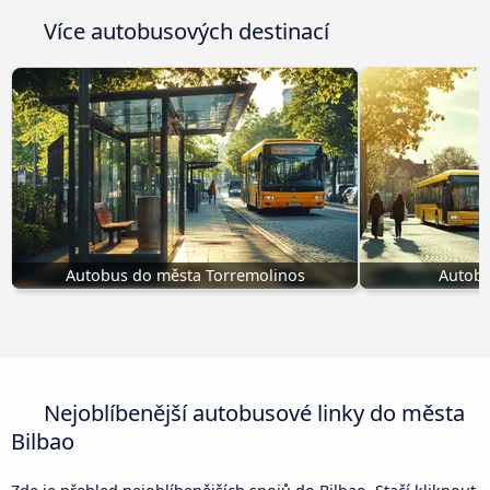
Více autobusových destinací
Autobus do města Torremolinos
Autobu
Nejoblíbenější autobusové linky do města
Bilbao