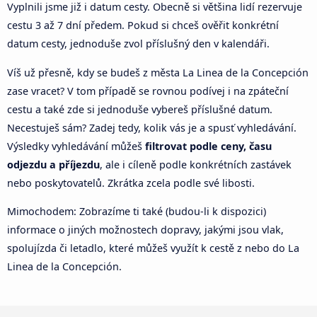
Vyplnili jsme již i datum cesty. Obecně si většina lidí rezervuje
cestu 3 až 7 dní předem. Pokud si chceš ověřit konkrétní
datum cesty, jednoduše zvol příslušný den v kalendáři.
Víš už přesně, kdy se budeš z města La Linea de la Concepción
zase vracet? V tom případě se rovnou podívej i na zpáteční
cestu a také zde si jednoduše vybereš příslušné datum.
Necestuješ sám? Zadej tedy, kolik vás je a spusť vyhledávání.
Výsledky vyhledávání můžeš
filtrovat podle ceny, času
odjezdu a příjezdu
, ale i cíleně podle konkrétních zastávek
nebo poskytovatelů. Zkrátka zcela podle své libosti.
Mimochodem: Zobrazíme ti také (budou-li k dispozici)
informace o jiných možnostech dopravy, jakými jsou vlak,
spolujízda či letadlo, které můžeš využít k cestě z nebo do La
Linea de la Concepción.