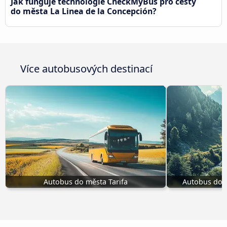
Jak funguje technologie CheckMyBus pro cesty
do města La Linea de la Concepción?
Více autobusových destinací
Autobus do města Tarifa
Autobus do 