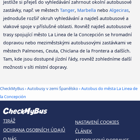
Jestliže si přeješ do vyhledávání zahrnout okolní autobusové
zastávky, např. ve městech
Tanger
,
Marbella
nebo
Algeciras
,
jednoduše rozšiř okruh vyhledávání a najdeš autobusové a
vlakové spoje v příslušné oblasti. Rovněž najdeš autobusové
trasy spojující město La Linea de la Concepción se hromadní
dopravou nebo meziměstskými autobusovými zastávkami ve
městech Palmones, Ceuta, Chiclana de la Frontera a dalších.
Tam, kde jsou dostupné jízdní řády, rovněž zohledníme další
možnosti v síti místní dopravy.
CheckMyBus
›
Autobusy v zemi Španělsko
› Autobus do města La Linea de
la Concepción
TIRÁŽ
NASTAVENÍ COOKIES
OCHRANA OSOBNÍCH ÚDAJŮ
ČLÁNEK
O NÁS