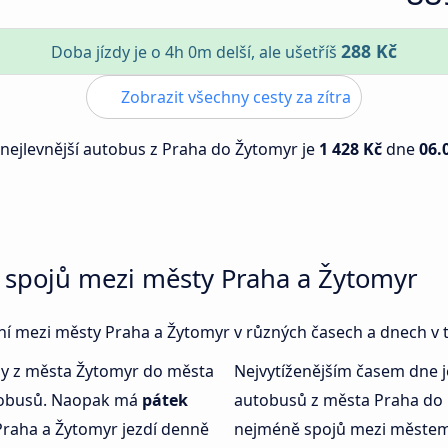
288 Kč
Doba jízdy je o 4h 0m delší, ale ušetříš
Zobrazit všechny cesty za zítra
 nejlevnější autobus z Praha do Žytomyr je
1 428 Kč
dne
06.
 spojů mezi městy Praha a Žytomyr
jení mezi městy Praha a Žytomyr v různých časech a dnech v 
dy z města Žytomyr do města
Nejvytíženějším časem dne 
utobusů. Naopak má
pátek
autobusů z města Praha do
Praha a Žytomyr jezdí denně
nejméně spojů mezi městem