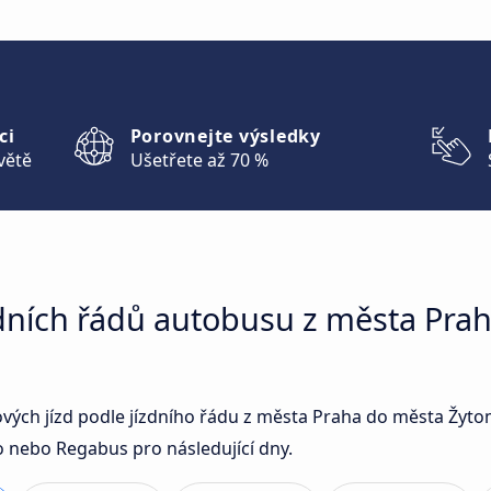
ci
Porovnejte výsledky
větě
Ušetřete až 70 %
zdních řádů autobusu z města Pra
sových jízd podle jízdního řádu z města Praha do města Žy
o nebo Regabus pro následující dny.