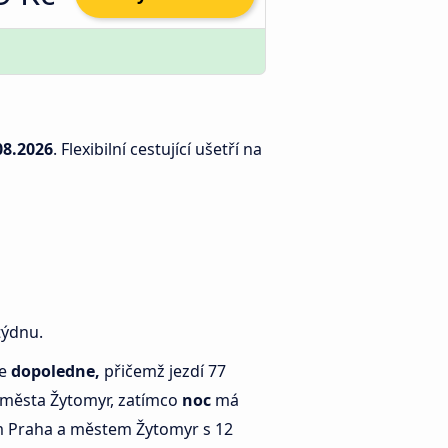
08.2026
. Flexibilní cestující ušetří na
týdnu.
je
dopoledne,
přičemž jezdí 77
 města Žytomyr, zatímco
noc
má
 Praha a městem Žytomyr s 12