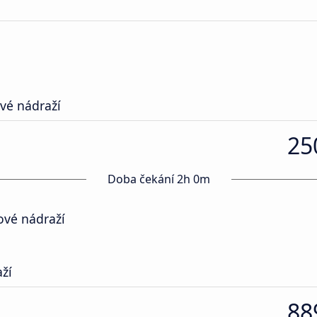
vé nádraží
25
Doba čekání 2h 0m
ové nádraží
ží
88