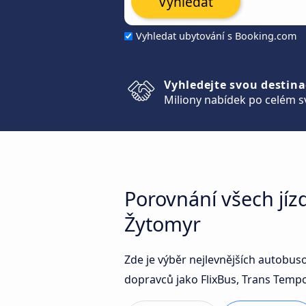
Vyhledat
Vyhledat ubytování s Booking.com
Vyhledejte svou destina
Miliony nabídek po celém s
Porovnání všech jí
Žytomyr
Zde je výběr nejlevnějších autobu
dopravců jako FlixBus, Trans Temp