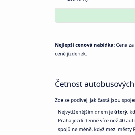
Nejlepší cenová nabídka
: Cena za
ceně jízdenek.
Četnost autobusových
Zde se podívej, jak častá jsou spo
Nejvytíženějším dnem je
úterý
, k
Praha jezdí denně více než 40 a
spojů nejméně, když mezi městy 