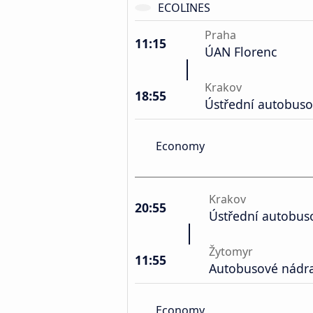
ECOLINES
Praha
11:15
ÚAN Florenc
Krakov
18:55
Ústřední autobuso
Economy
Krakov
20:55
Ústřední autobus
Žytomyr
11:55
Autobusové nádra
Economy