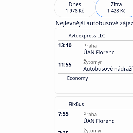
Dnes
Zítra
1 978 Kč
1 428 Kč
Nejlevnější autobusové zájez
Avtoexpress LLC
13:10
Praha
ÚAN Florenc
Žytomyr
11:55
Autobusové nádraží
Economy
FlixBus
7:55
Praha
ÚAN Florenc
Žytomyr