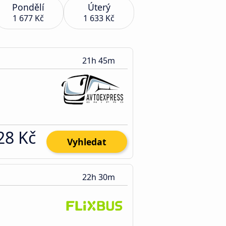
Pondělí
Úterý
1 677 Kč
1 633 Kč
21h 45m
28 Kč
Vyhledat
22h 30m