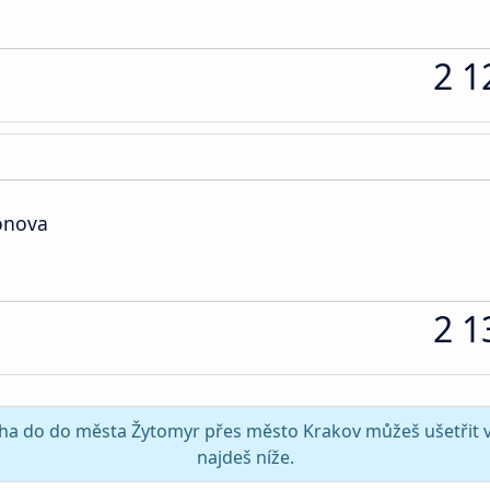
2 1
sonova
2 1
raha do do města Žytomyr přes město Krakov můžeš ušetřit v
najdeš níže.