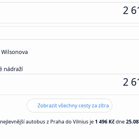
2 6
 Wilsonova
é nádraží
2 6
Zobrazit všechny cesty za zítra
 nejlevnější autobus z Praha do Vilnius je
1 496 Kč
dne
25.08