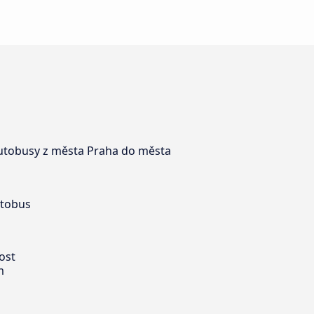
 autobusy z města Praha do města
utobus
ost
m