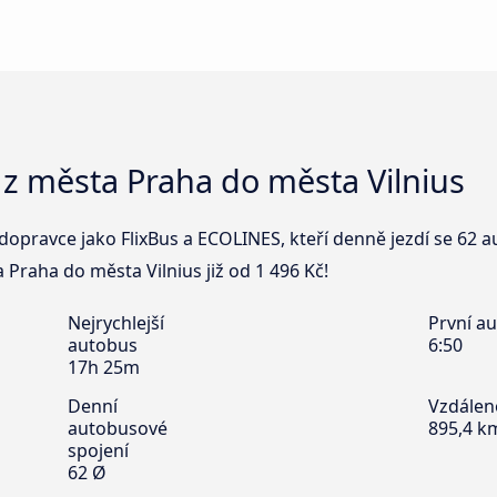
z města Praha do města Vilnius
dopravce jako FlixBus a ECOLINES, kteří denně jezdí se 62
a Praha do města Vilnius již od 1 496 Kč!
Nejrychlejší
První a
autobus
6:50
17h 25m
Denní
Vzdálen
autobusové
895,4 k
spojení
62 Ø