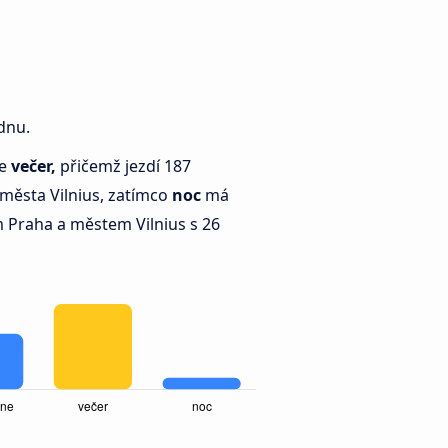
dnu.
je
večer,
přičemž jezdí 187
města Vilnius, zatímco
noc
má
Praha a městem Vilnius s 26