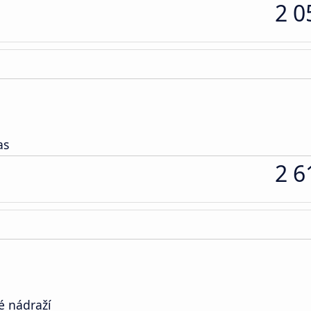
2 0
as
2 6
é nádraží