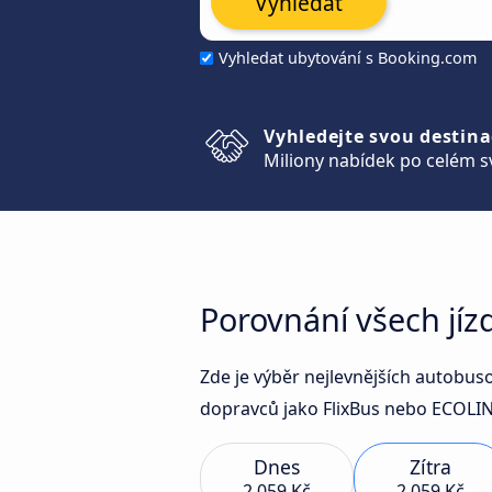
Vyhledat
Vyhledat ubytování s Booking.com
Vyhledejte svou destina
Miliony nabídek po celém s
Porovnání všech jíz
Zde je výběr nejlevnějších autobus
dopravců jako FlixBus nebo ECOLINE
Dnes
Zítra
2 059 Kč
2 059 Kč