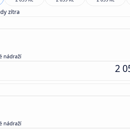
dy zítra
é nádraží
2 0
é nádraží