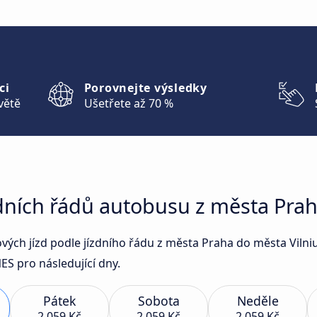
ci
Porovnejte výsledky
větě
Ušetřete až 70 %
dních řádů autobusu z města Prah
ových jízd podle jízdního řádu z města Praha do města Vil
S pro následující dny.
Pátek
Sobota
Neděle
2 059 Kč
2 059 Kč
2 059 Kč