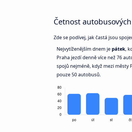
Četnost autobusových 
Zde se podívej, jak častá jsou spoj
Nejvytíženějším dnem je
pátek
, k
Praha jezdí denně více než 76 a
spojů nejméně, když mezi městy P
pouze 50 autobusů.