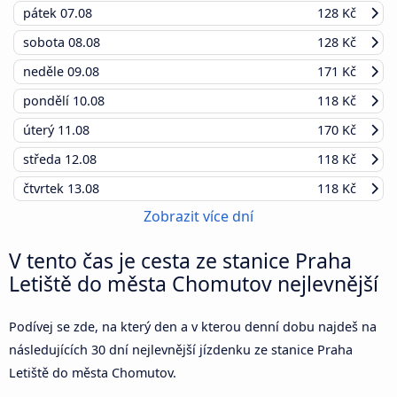
pátek
07.08
128 Kč
sobota
08.08
128 Kč
neděle
09.08
171 Kč
pondělí
10.08
118 Kč
úterý
11.08
170 Kč
středa
12.08
118 Kč
čtvrtek
13.08
118 Kč
Zobrazit více dní
V tento čas je cesta ze stanice Praha
Letiště do města Chomutov nejlevnější
Podívej se zde, na který den a v kterou denní dobu najdeš na
následujících 30 dní nejlevnější jízdenku ze stanice Praha
Letiště do města Chomutov.