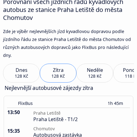
Porovnání všech jízdních řádů kyvadlových
autobus ze stanice Praha Letiště do města
Chomutov
Zde je výběr nejlevnějších jízd kyvadlovou dopravou podle
jízdního řádu ze stanice Praha Letiště do města Chomutov od
různých autobusových dopravců jako FlixBus pro následující
dny.
Dnes
Zítra
Neděle
Pondě
128 Kč
128 Kč
128 Kč
118 K
Nejlevnější autobusové zájezdy zítra
FlixBus
1h 45m
13:50
Praha Letiště
Praha Letiště - T1/2
Chomutov
15:35
Autobusová zastávka