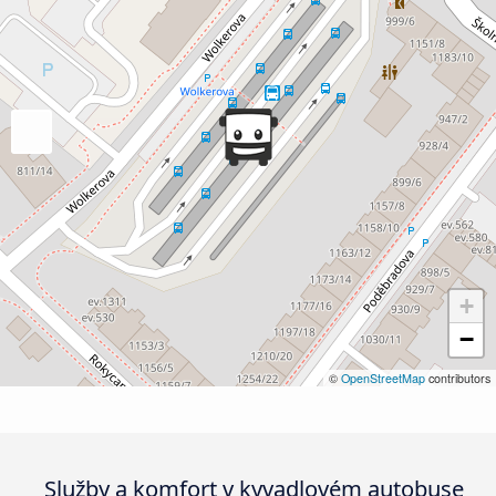
+
−
©
OpenStreetMap
contributors
Služby a komfort v kyvadlovém autobuse