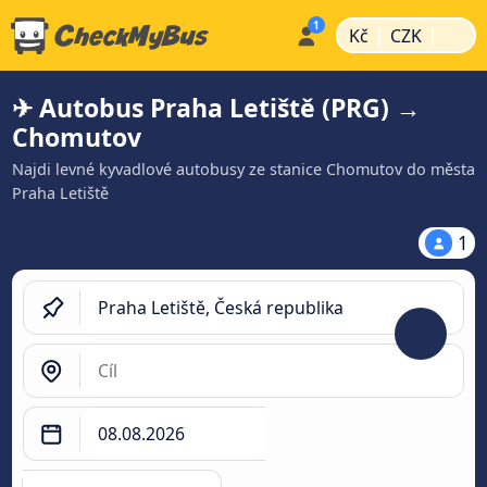
|
|
Kč
CZK
✈ Autobus Praha Letiště (PRG) →
Chomutov
Najdi levné kyvadlové autobusy ze stanice Chomutov do města
Praha Letiště
1