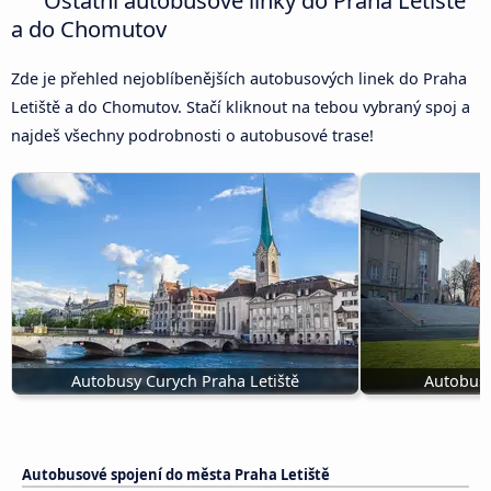
Ostatní autobusové linky do Praha Letiště
a do Chomutov
Zde je přehled nejoblíbenějších autobusových linek do Praha
Letiště a do Chomutov. Stačí kliknout na tebou vybraný spoj a
najdeš všechny podrobnosti o autobusové trase!
Autobusy Curych Praha Letiště
Autobusy
Autobusové spojení do města Praha Letiště