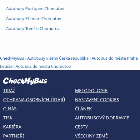
Autobusy Postupim Chomutov
Autobusy Příbram Chomutov
Autobusy Trenčín Chomutov
CheckMyBus
›
Autobusy v zemi Česká republika
›
Autobus do města Praha
Letiště
›
Autobus do města Chomutov
TIRÁŽ
METODOLOGIE
OCHRANA OSOBNÍCH ÚDAJŮ
NASTAVENÍ COOKIES
O NÁS
ČLÁNEK
TISK
AUTOBUSOVÝ DOPRAVCE
KARIÉRA
CESTY
PARTNEŘI
VŠECHNY ZEMĚ