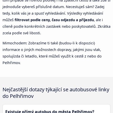
tom případě se rovnou podívej i na zpáteční cestu a také zde si
jednoduše vybereš příslušné datum. Necestuješ sám? Zadej
tedy, kolik vás je a spusť vyhledávání. Výsledky vyhledávání
můžeš
filtrovat podle ceny, času odjezdu a příjezdu
, ale i
cíleně podle konkrétních zastávek nebo poskytovatelů. Zkrátka
zcela podle své libosti.
Mimochodem: Zobrazíme ti také (budou-li k dispozici)
informace o jiných možnostech dopravy, jakými jsou vlak,
spolujízda či letadlo, které můžeš využít k cestě z nebo do
Pelhřimov.
Nejčastější dotazy týkající se autobusové linky
do Pelhřimov
Existuje přímý autobus do města Pelhřimov?