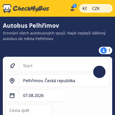
|
|
Kč
CZK
Autobus Pelhřimov
Srovnání všech autobusových spojů: Najdi nejlepší dálkový
autobus do města Pelhřimov
1