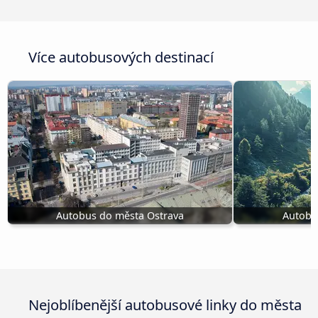
Více autobusových destinací
Autobus do města Ostrava
Autobu
Nejoblíbenější autobusové linky do města