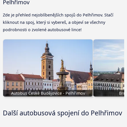
Pelhřimov
Zde je přehled nejoblíbenějších spojů do Pelhřimov. Stačí
kliknout na spoj, který si vybereš, a objeví se všechny
podrobnosti o zvolené autobusové lince!
Autobus České Budějovice - Pelhřimov
Brn
Další autobusová spojení do Pelhřimov