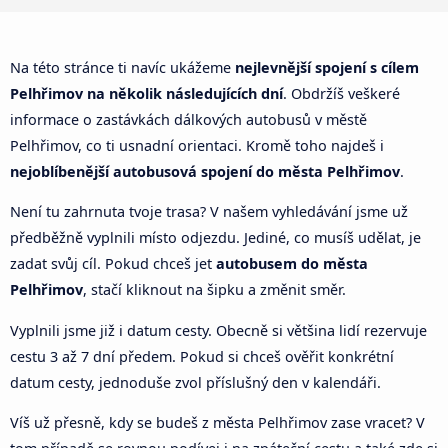
Na této stránce ti navíc ukážeme
nejlevnější spojení s cílem
Pelhřimov na několik následujících dní
. Obdržíš veškeré
informace o zastávkách dálkových autobusů v městě
Pelhřimov, co ti usnadní orientaci. Kromě toho najdeš i
nejoblíbenější autobusová spojení do města Pelhřimov
.
Není tu zahrnuta tvoje trasa? V našem vyhledávání jsme už
předběžně vyplnili místo odjezdu. Jediné, co musíš udělat, je
zadat svůj cíl. Pokud chceš jet
autobusem do města
Pelhřimov
, stačí kliknout na šipku a změnit směr.
Vyplnili jsme již i datum cesty. Obecně si většina lidí rezervuje
cestu 3 až 7 dní předem. Pokud si chceš ověřit konkrétní
datum cesty, jednoduše zvol příslušný den v kalendáři.
Víš už přesně, kdy se budeš z města Pelhřimov zase vracet? V