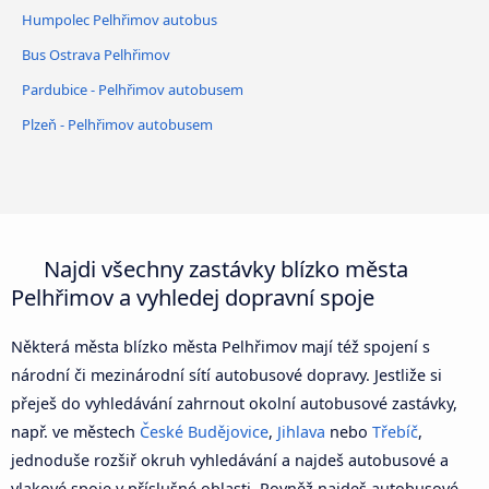
Humpolec Pelhřimov autobus
Bus Ostrava Pelhřimov
Pardubice - Pelhřimov autobusem
Plzeň - Pelhřimov autobusem
Najdi všechny zastávky blízko města
Pelhřimov a vyhledej dopravní spoje
Některá města blízko města Pelhřimov mají též spojení s
národní či mezinárodní sítí autobusové dopravy. Jestliže si
přeješ do vyhledávání zahrnout okolní autobusové zastávky,
např. ve městech
České Budějovice
,
Jihlava
nebo
Třebíč
,
jednoduše rozšiř okruh vyhledávání a najdeš autobusové a
vlakové spoje v příslušné oblasti. Rovněž najdeš autobusové