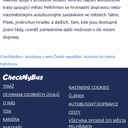
trasy spojující město Pelhřimov se hromadní dopravou nebo
meziměstskými autobusovými zastávkami ve městech Tábor,
Písek, Jindrichuv Hradec a dalších. Tam, kde jsou dostupné
jízdní řády, rovněž zohledníme další možnosti v síti místní
dopravy.
CheckMyBus
›
Autobusy v zemi Česká republika
› Autobus do města
Pelhřimov
TIRÁŽ
NASTAVENÍ COOKIES
OCHRANA OSOBNÍCH ÚDAJŮ
ČLÁNEK
O NÁS
AUTOBUSOVÝ DOPRAVCE
TISK
CESTY
KARIÉRA
VŠECHNA SPOJENÍ DO MĚSTA
PELHŘIMOV
PARTNEŘI