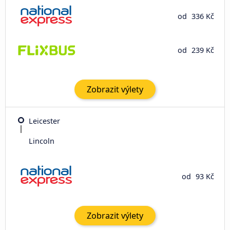
od
336 Kč
od
239 Kč
Zobrazit výlety
Leicester
Lincoln
od
93 Kč
Zobrazit výlety