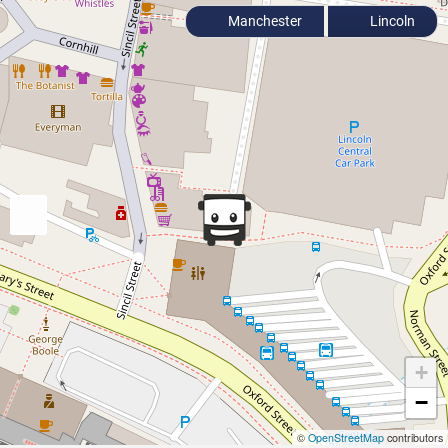
Manchester
Lincoln
+
−
©
OpenStreetMap
contributors