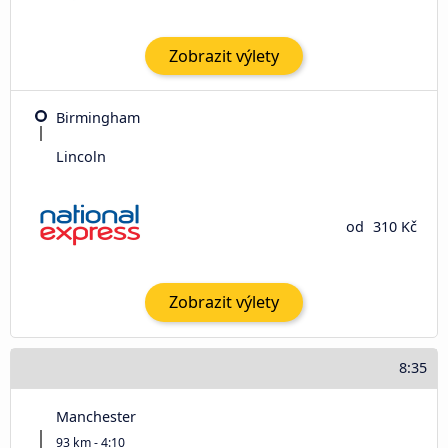
Zobrazit výlety
Birmingham
Lincoln
od
310 Kč
Zobrazit výlety
8:35
Manchester
93 km - 4:10