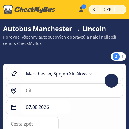
|
|
Kč
CZK
Autobus Manchester → Lincoln
Porovnej všechny autobusových dopravců a najdi nejlepší
cenu s CheckMyBus
1