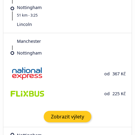
Nottingham
51 km - 3:25
Lincoln
Manchester
Nottingham
od
367 Kč
od
225 Kč
Zobrazit výlety