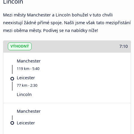
Lincoln
Mezi městy Manchester a Lincoln bohužel v tuto chvíli
neexistují žádné přímé spoje. Našli jsme však tato mezipřistání
mezi oběma městy. Podívej se na nabídky níže!
7:10
VÝHODNÝ
Manchester
119 km - 5:40
Leicester
77 km - 2:30
Lincoln
Manchester
Leicester