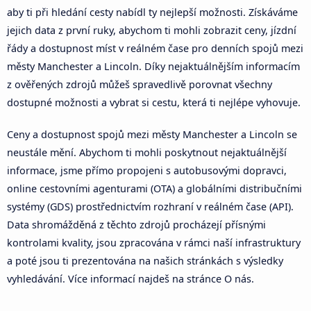
aby ti při hledání cesty nabídl ty nejlepší možnosti. Získáváme
jejich data z první ruky, abychom ti mohli zobrazit ceny, jízdní
řády a dostupnost míst v reálném čase pro denních spojů mezi
městy Manchester a Lincoln. Díky nejaktuálnějším informacím
z ověřených zdrojů můžeš spravedlivě porovnat všechny
dostupné možnosti a vybrat si cestu, která ti nejlépe vyhovuje.
Ceny a dostupnost spojů mezi městy Manchester a Lincoln se
neustále mění. Abychom ti mohli poskytnout nejaktuálnější
informace, jsme přímo propojeni s autobusovými dopravci,
online cestovními agenturami (OTA) a globálními distribučními
systémy (GDS) prostřednictvím rozhraní v reálném čase (API).
Data shromážděná z těchto zdrojů procházejí přísnými
kontrolami kvality, jsou zpracována v rámci naší infrastruktury
a poté jsou ti prezentována na našich stránkách s výsledky
vyhledávání. Více informací najdeš na stránce O nás.