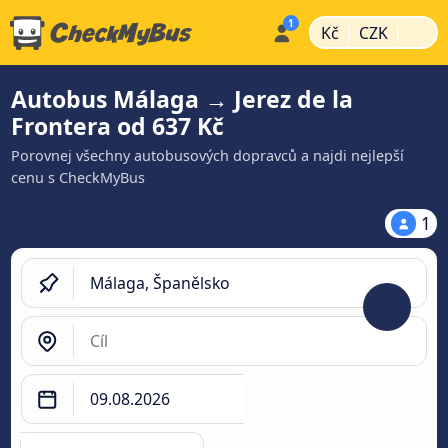
|
|
Kč
CZK
Autobus Málaga → Jerez de la
Frontera od 637 Kč
Porovnej všechny autobusových dopravců a najdi nejlepší
cenu s CheckMyBus
1