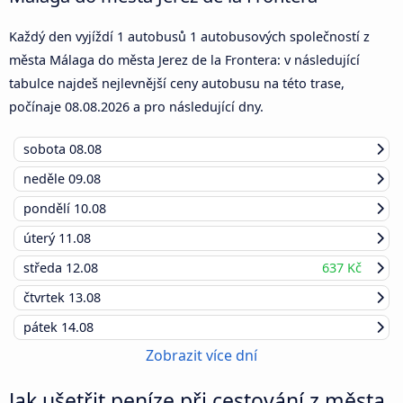
Každý den vyjíždí 1 autobusů 1 autobusových společností z
města Málaga do města Jerez de la Frontera: v následující
tabulce najdeš nejlevnější ceny autobusu na této trase,
počínaje
08.08.2026
a pro následující dny.
sobota
08.08
neděle
09.08
pondělí
10.08
úterý
11.08
středa
12.08
637 Kč
čtvrtek
13.08
pátek
14.08
Zobrazit více dní
Jak ušetřit peníze při cestování z města