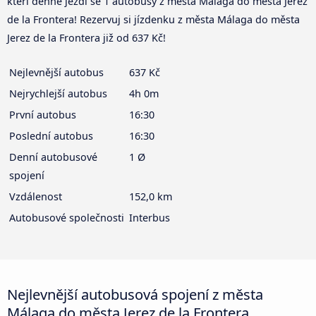
kteří denně jezdí se 1 autobusy z města Málaga do města Jerez
de la Frontera! Rezervuj si jízdenku z města Málaga do města
Jerez de la Frontera již od 637 Kč!
Nejlevnější autobus
637 Kč
Nejrychlejší autobus
4h 0m
První autobus
16:30
Poslední autobus
16:30
Denní autobusové
1 Ø
spojení
Vzdálenost
152,0 km
Autobusové společnosti
Interbus
Nejlevnější autobusová spojení z města
Málaga do města Jerez de la Frontera