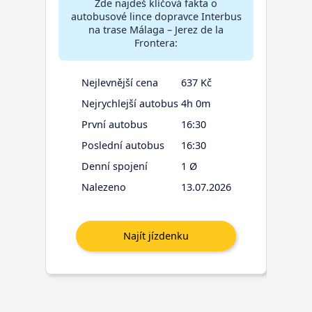
Zde najdeš klíčová fakta o
autobusové lince dopravce Interbus
na trase Málaga – Jerez de la
Frontera:
Nejlevnější cena
637 Kč
Nejrychlejší autobus
4h 0m
První autobus
16:30
Poslední autobus
16:30
Denní spojení
1 Ø
Nalezeno
13.07.2026