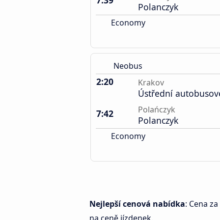
7:39
Polanczyk
Economy
Neobus
2:20
Krakov
Ústřední autobusov
Polańczyk
7:42
Polanczyk
Economy
Nejlepší cenová nabídka
: Cena za
na ceně jízdenek.