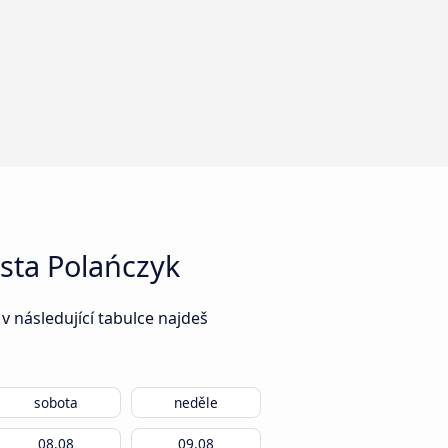
sta Polańczyk
 následující tabulce najdeš
sobota
neděle
08.08
09.08