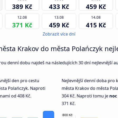
389 Kč
433 Kč
459 Kč
12.08
13.08
14.08
371 Kč
459 Kč
415 Kč
Zobrazit více dní
 města Krakov do města Polańczyk nejl
terou denní dobu najdeš na následujících 30 dní nejlevnější
vnější den pro cestu
Nejlevnější denní doba pro
ta Polańczyk. Naproti
města Krakov do města Pol
enami od 408 Kč.
304 Kč. Naproti tomu je
noc
371 Kč.