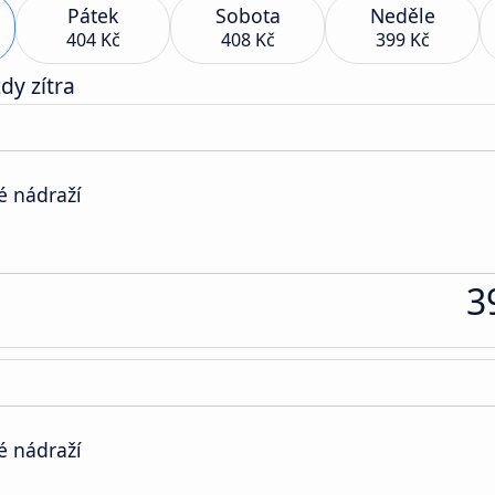
Pátek
Sobota
Neděle
404 Kč
408 Kč
399 Kč
dy zítra
é nádraží
3
é nádraží