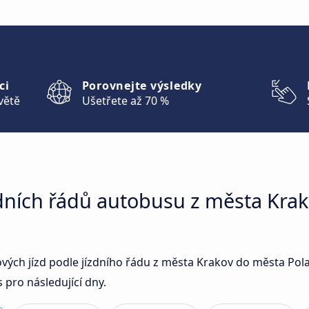
ci
Porovnejte výsledky
větě
Ušetřete až 70 %
zdních řádů autobusu z města Kra
sových jízd podle jízdního řádu z města Krakov do města P
pro následující dny.