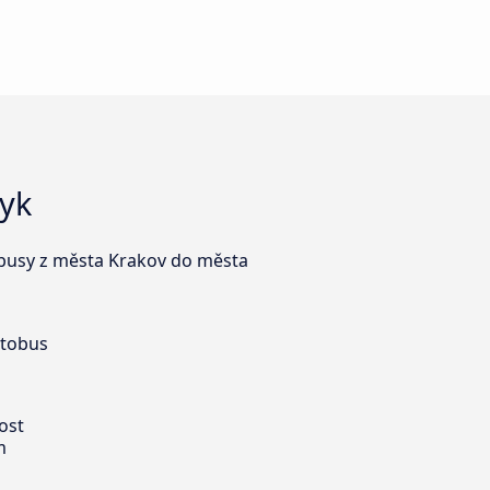
zyk
tobusy z města Krakov do města
utobus
ost
m