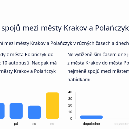
 spojů mezi městy Krakov a Polańczyk
jení mezi městy Krakov a Polańczyk v různých časech a dnech
kdy z města Polańczyk do
Nejvytíženějším časem dne 
ež 10 autobusů. Naopak má
z města Krakov do města Po
městy Krakov a Polańczyk
nejméně spojů mezi městem
nabídkami.