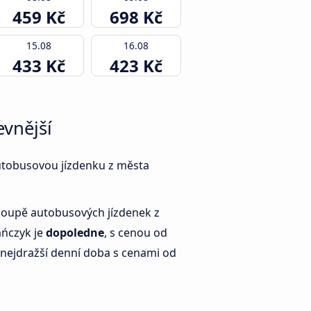
459 Kč
698 Kč
15.08
16.08
433 Kč
423 Kč
evnější
 autobusovou jízdenku z města
 koupě autobusových jízdenek z
ańczyk je
dopoledne
, s cenou od
nejdražší denní doba s cenami od