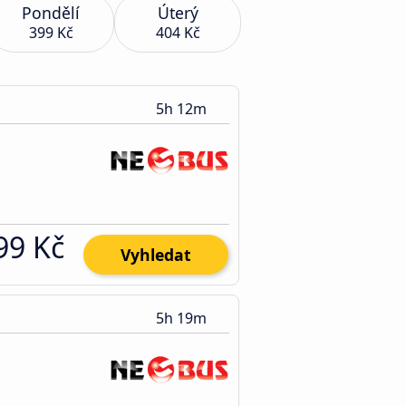
Pondělí
Úterý
399 Kč
404 Kč
5h 12m
99 Kč
Vyhledat
5h 19m