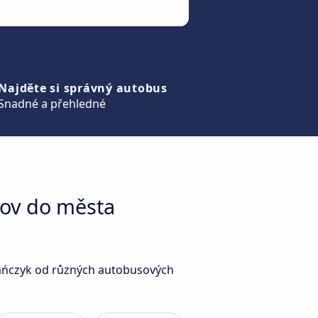
Najděte si správný autobus
Snadné a přehledné
kov do města
olańczyk od různých autobusových