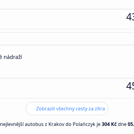
4
é nádraží
4
Zobrazit všechny cesty za zítra
 nejlevnější autobus z Krakov do Polańczyk je
304 Kč
dne
05