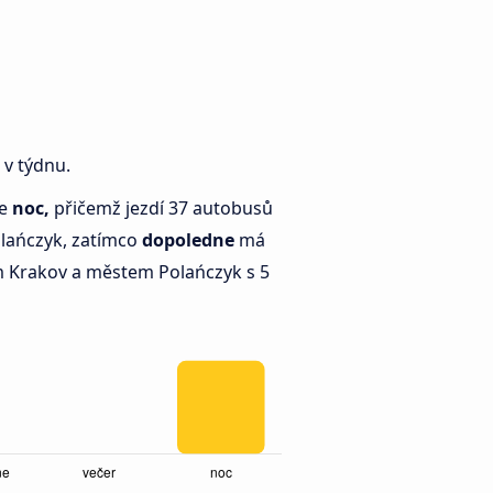
 v týdnu.
je
noc,
přičemž jezdí 37 autobusů
lańczyk, zatímco
dopoledne
má
 Krakov a městem Polańczyk s 5