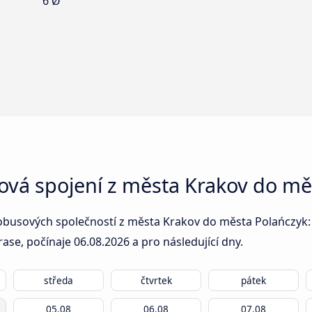
6 Ø
ová spojení z města Krakov do mě
obusových společností z města Krakov do města Polańczyk: v
rase, počínaje
06.08.2026
a pro následující dny.
středa
čtvrtek
pátek
05.08
06.08
07.08