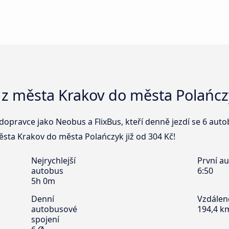
 z města Krakov do města Polańc
dopravce jako Neobus a FlixBus, kteří denně jezdí se 6 au
města Krakov do města Polańczyk již od 304 Kč!
Nejrychlejší
První a
autobus
6:50
5h 0m
Denní
Vzdálen
autobusové
194,4 k
spojení