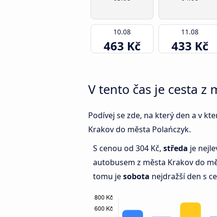
10.08
11.08
463 Kč
433 Kč
V tento čas je cesta z
Podívej se zde, na který den a v k
Krakov do města Polańczyk.
S cenou od 304 Kč,
středa
je nejle
autobusem z města Krakov do měs
tomu je
sobota
nejdražší den s c