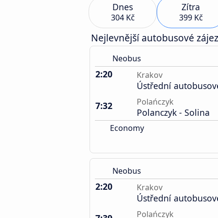
Dnes
Zítra
304 Kč
399 Kč
Nejlevnější autobusové zájez
Neobus
2:20
Krakov
Ústřední autobusov
Polańczyk
7:32
Polanczyk - Solina
Economy
Neobus
2:20
Krakov
Ústřední autobusov
Polańczyk