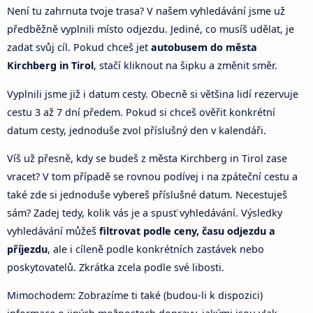
Není tu zahrnuta tvoje trasa? V našem vyhledávání jsme už
předběžně vyplnili místo odjezdu. Jediné, co musíš udělat, je
zadat svůj cíl. Pokud chceš jet
autobusem do města
Kirchberg in Tirol
, stačí kliknout na šipku a změnit směr.
Vyplnili jsme již i datum cesty. Obecně si většina lidí rezervuje
cestu 3 až 7 dní předem. Pokud si chceš ověřit konkrétní
datum cesty, jednoduše zvol příslušný den v kalendáři.
Víš už přesně, kdy se budeš z města Kirchberg in Tirol zase
vracet? V tom případě se rovnou podívej i na zpáteční cestu a
také zde si jednoduše vybereš příslušné datum. Necestuješ
sám? Zadej tedy, kolik vás je a spusť vyhledávání. Výsledky
vyhledávání můžeš
filtrovat podle ceny, času odjezdu a
příjezdu
, ale i cíleně podle konkrétních zastávek nebo
poskytovatelů. Zkrátka zcela podle své libosti.
Mimochodem: Zobrazíme ti také (budou-li k dispozici)