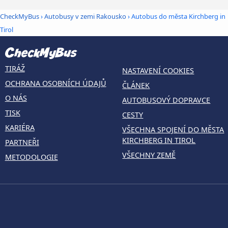
CheckMyBus
›
Autobusy v zemi Rakousko
› Autobus do města Kirchberg in
Tirol
TIRÁŽ
NASTAVENÍ COOKIES
OCHRANA OSOBNÍCH ÚDAJŮ
ČLÁNEK
O NÁS
AUTOBUSOVÝ DOPRAVCE
TISK
CESTY
KARIÉRA
VŠECHNA SPOJENÍ DO MĚSTA
KIRCHBERG IN TIROL
PARTNEŘI
VŠECHNY ZEMĚ
METODOLOGIE