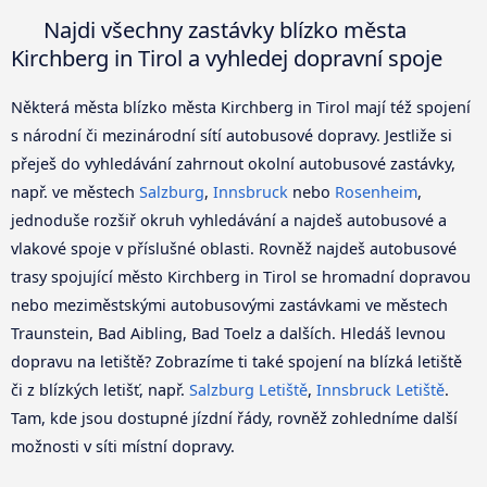
Najdi všechny zastávky blízko města
Kirchberg in Tirol a vyhledej dopravní spoje
Některá města blízko města Kirchberg in Tirol mají též spojení
s národní či mezinárodní sítí autobusové dopravy. Jestliže si
přeješ do vyhledávání zahrnout okolní autobusové zastávky,
např. ve městech
Salzburg
,
Innsbruck
nebo
Rosenheim
,
jednoduše rozšiř okruh vyhledávání a najdeš autobusové a
vlakové spoje v příslušné oblasti. Rovněž najdeš autobusové
trasy spojující město Kirchberg in Tirol se hromadní dopravou
nebo meziměstskými autobusovými zastávkami ve městech
Traunstein, Bad Aibling, Bad Toelz a dalších. Hledáš levnou
dopravu na letiště? Zobrazíme ti také spojení na blízká letiště
či z blízkých letišť, např.
Salzburg Letiště
,
Innsbruck Letiště
.
Tam, kde jsou dostupné jízdní řády, rovněž zohledníme další
možnosti v síti místní dopravy.