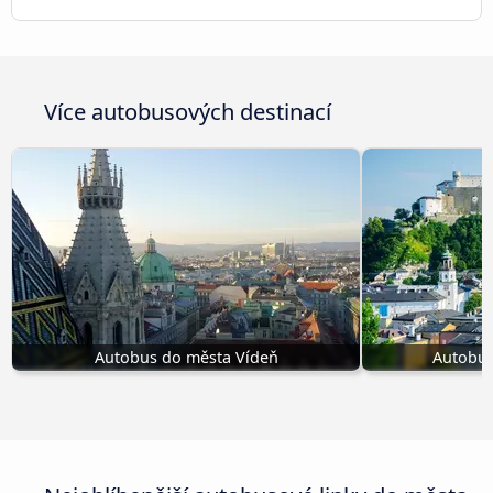
Více autobusových destinací
Autobus do města Vídeň
Autobus