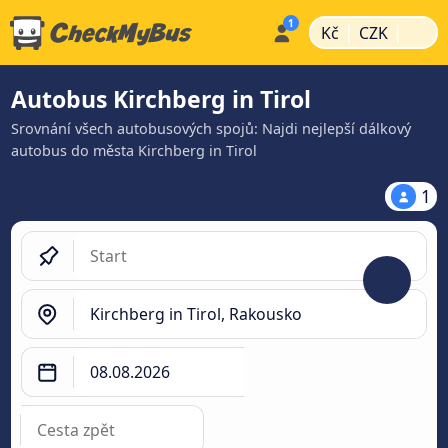
|
|
Kč
CZK
Autobus Kirchberg in Tirol
Srovnání všech autobusových spojů: Najdi nejlepší dálkový
autobus do města Kirchberg in Tirol
1