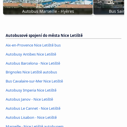
Autobus Marseille - Hyères
Bus Saint
Autobusové spojení do města Nice Letiště
Aix-en-Provence Nice Letiště bus
Autobusy Antibes Nice Letiště
Autobus Barcelona - Nice Letiště
Brignoles Nice Letiště autobus
Bus Cavalaire-sur-Mer Nice Letiště
Autobusy Imperia Nice Letiště
Autobus Janov - Nice Letiště
Autobus Le Cannet - Nice Letiště
Autobus Lisabon - Nice Letiště
Marseille - Nice Letiště autobusem