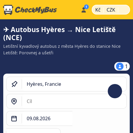
|
|
Kč
CZK
✈ Autobus Hyères → Nice Letiště
(NCE)
Letištní kyvadlový autobus z města Hyères do stanice Nice
Letiště: Porovnej a ušetři
1