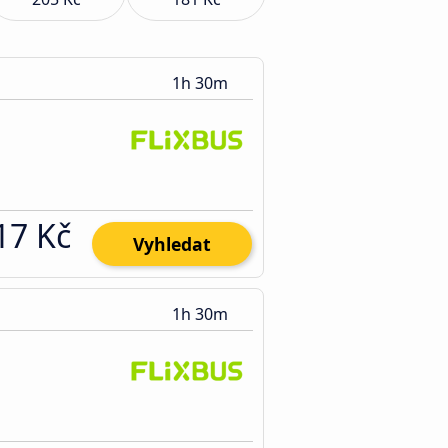
1h 30m
17 Kč
Vyhledat
1h 30m