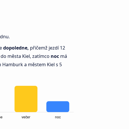
ýdnu.
je
dopoledne,
přičemž jezdí 12
do města Kiel, zatímco
noc
má
 Hamburk a městem Kiel s 5