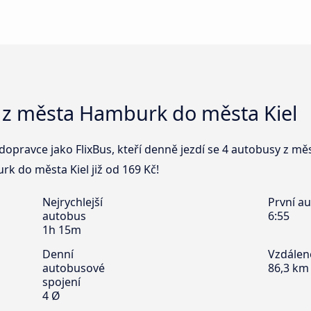
 z města Hamburk do města Kiel
dopravce jako FlixBus, kteří denně jezdí se 4 autobusy z m
rk do města Kiel již od 169 Kč!
Nejrychlejší
První a
autobus
6:55
1h 15m
Denní
Vzdálen
autobusové
86,3 km
spojení
4 Ø