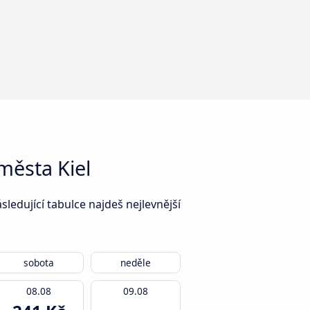
města Kiel
edující tabulce najdeš nejlevnější
sobota
neděle
08.08
09.08