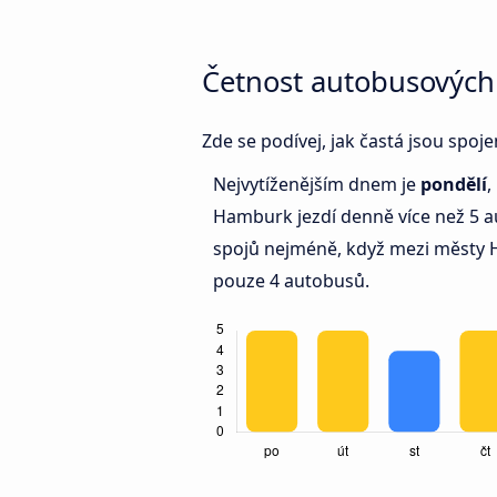
Četnost autobusových
Zde se podívej, jak častá jsou spo
Nejvytíženějším dnem je
pondělí
,
Hamburk jezdí denně více než 5
spojů nejméně, když mezi městy H
pouze 4 autobusů.