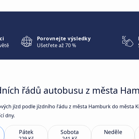
ci
Porovnejte výsledky
větě
Ušetřete až 70 %
zdních řádů autobusu z města Ham
sových jízd podle jízdního řádu z města Hamburk do města 
cí dny.
Pátek
Sobota
Neděle
229 Kč
241 Kč