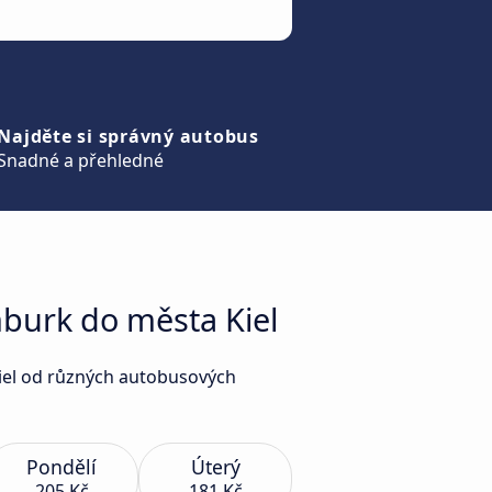
Najděte si správný autobus
Snadné a přehledné
burk do města Kiel
Kiel od různých autobusových
Pondělí
Úterý
205 Kč
181 Kč