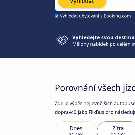
Vyhledat
Vyhledat ubytování s Booking.com
Vyhledejte svou destina
Miliony nabídek po celém s
Porovnání všech jí
Zde je výběr nejlevnějších autobu
dopravců jako FlixBus pro následují
Dnes
Zítra
217 Kč
217 Kč