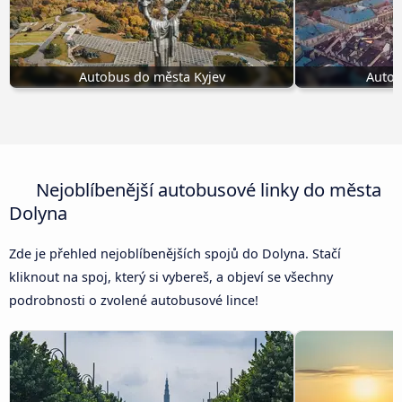
Autobus do města Kyjev
Autob
Nejoblíbenější autobusové linky do města
Dolyna
Zde je přehled nejoblíbenějších spojů do Dolyna. Stačí
kliknout na spoj, který si vybereš, a objeví se všechny
podrobnosti o zvolené autobusové lince!