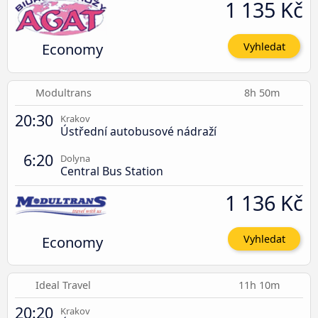
1 135 Kč
Economy
Vyhledat
Modultrans
8h 50m
20:30
Krakov
Ústřední autobusové nádraží
6:20
Dolyna
Central Bus Station
1 136 Kč
Economy
Vyhledat
Ideal Travel
11h 10m
20:20
Krakov