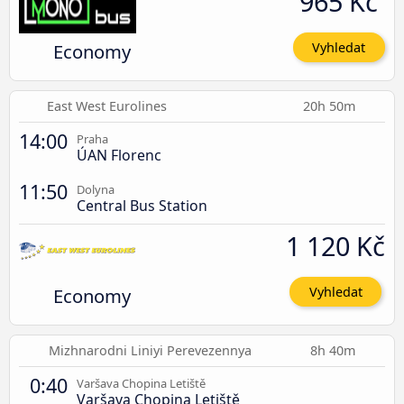
965 Kč
Economy
Vyhledat
East West Eurolines
20h 50m
14:00
Praha
ÚAN Florenc
11:50
Dolyna
Central Bus Station
1 120 Kč
Economy
Vyhledat
Mizhnarodni Liniyi Perevezennya
8h 40m
0:40
Varšava Chopina Letiště
Varšava Chopina Letiště