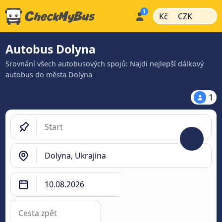
|
|
Kč
CZK
Autobus Dolyna
Srovnání všech autobusových spojů: Najdi nejlepší dálkový
autobus do města Dolyna
1