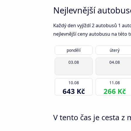
Nejlevnější autobu
Každý den vyjíždí 2 autobusů 1 aut
nejlevnější ceny autobusu na této t
pondělí
úterý
03.08
04.08
10.08
11.08
643 Kč
266 Kč
V tento čas je cesta z