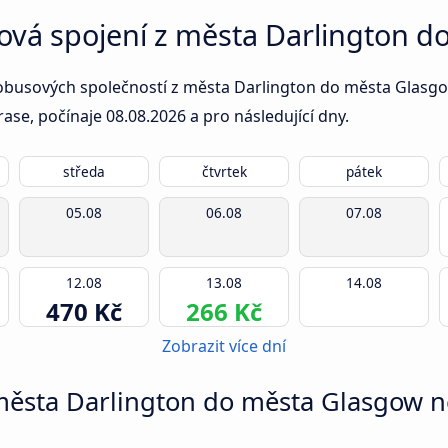
sová spojení z města Darlington 
obusových společností z města Darlington do města Glasgow
rase, počínaje
08.08.2026
a pro následující dny.
středa
čtvrtek
pátek
05.08
06.08
07.08
12.08
13.08
14.08
470 Kč
266 Kč
Zobrazit více dní
 města Darlington do města Glasgow ne