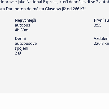
dopravce jako National Express, kteří denně jezdí se 2 aut
sta Darlington do města Glasgow již od 266 Kč!
Nejrychlejší
První a
autobus
3:55
4h 50m
Denní
Vzdálen
autobusové
226,8 k
spojení
2 Ø