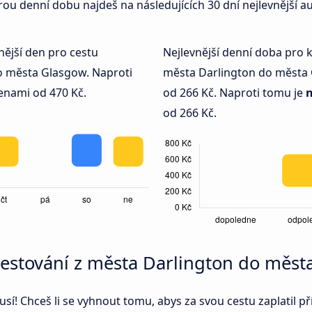
terou denní dobu najdeš na následujících 30 dní nejlevnější
nější den pro cestu
Nejlevnější denní doba pro
o města Glasgow. Naproti
města Darlington do města
enami od 470 Kč.
od 266 Kč. Naproti tomu je
od 266 Kč.
i cestování z města Darlington do měs
í! Chceš li se vyhnout tomu, abys za svou cestu zaplatil př