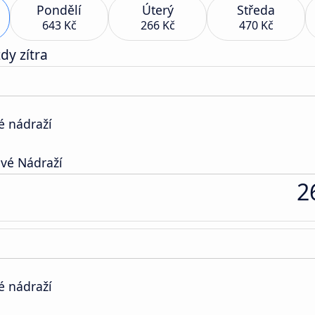
Pondělí
Úterý
Středa
643 Kč
266 Kč
470 Kč
dy zítra
é nádraží
vé Nádraží
2
é nádraží