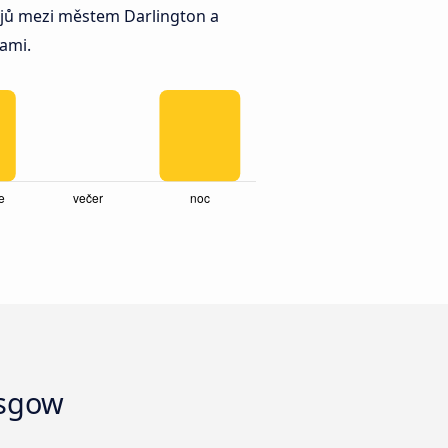
ů mezi městem Darlington a
ami.
asgow