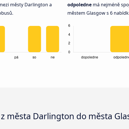
mezi městy Darlington a
odpoledne
má nejméně spoj
obusů.
městem Glasgow s 6 nabídk
 z města Darlington do města Gl