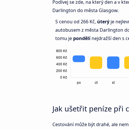
Podívej se zde, na který den a v k
Darlington do města Glasgow.
S cenou od 266 Kč,
úterý
je nejlev
autobusem z města Darlington d
tomu je
pondělí
nejdražší den s c
Jak ušetřit peníze př
Cestování může být drahé, ale nemus