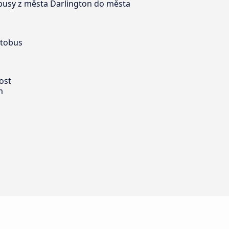
obusy z města Darlington do města
utobus
ost
m