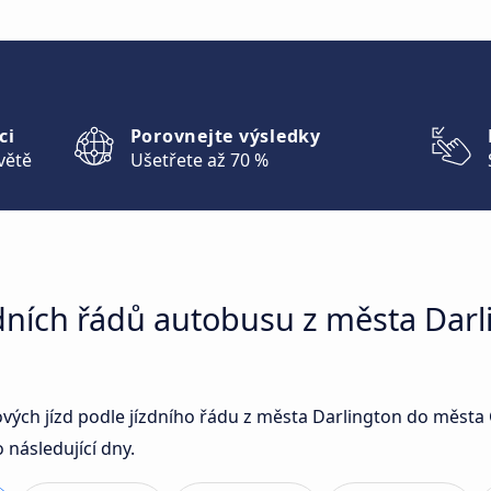
ci
Porovnejte výsledky
větě
Ušetřete až 70 %
zdních řádů autobusu z města Dar
sových jízd podle jízdního řádu z města Darlington do měs
 následující dny.