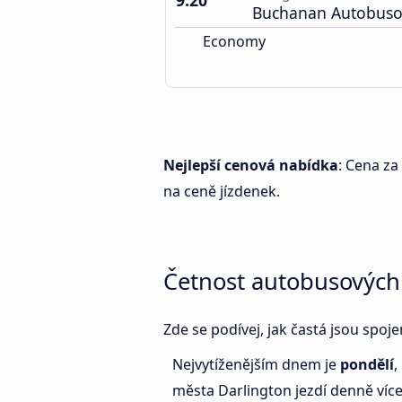
9:20
Buchanan Autobuso
Economy
Nejlepší cenová nabídka
: Cena za
na ceně jízdenek.
Četnost autobusových
Zde se podívej, jak častá jsou spo
Nejvytíženějším dnem je
pondělí
,
města Darlington jezdí denně víc