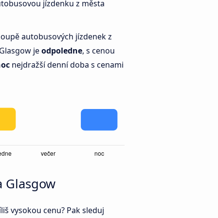
 autobusovou jízdenku z města
 koupě autobusových jízdenek z
 Glasgow je
odpoledne
, s cenou
noc
nejdražší denní doba s cenami
ta Glasgow
íliš vysokou cenu? Pak sleduj