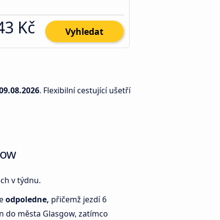
43 Kč
Vyhledat
09.08.2026
. Flexibilní cestující ušetří
gow
ch v týdnu.
je
odpoledne,
přičemž jezdí 6
n do města Glasgow, zatímco