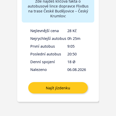
Zde najdeš klíčová fakta o
autobusové lince dopravce FlixBus
na trase České Budějovice – Český
Krumlov:
Nejlevnější cena
28 Kč
Nejrychlejší autobus
0h 25m
První autobus
9:05
Poslední autobus
20:50
Denní spojení
18 Ø
Nalezeno
06.08.2026