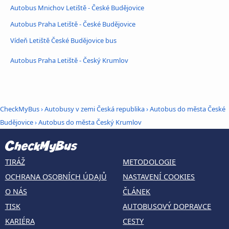
Autobus Mnichov Letiště - České Budějovice
Autobus Praha Letiště - České Budějovice
Vídeň Letiště České Budějovice bus
Autobus Praha Letiště - Český Krumlov
CheckMyBus
›
Autobusy v zemi Česká republika
›
Autobus do města České
Budějovice
›
Autobus do města Český Krumlov
TIRÁŽ
METODOLOGIE
OCHRANA OSOBNÍCH ÚDAJŮ
NASTAVENÍ COOKIES
O NÁS
ČLÁNEK
TISK
AUTOBUSOVÝ DOPRAVCE
KARIÉRA
CESTY