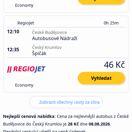
Economy
RegioJet
0h 25m
12:10
České Budějovice
Autobusové Nádraží
Český Krumlov
12:35
Špičák
46 Kč
Vyhledat
Economy
Zobrazit všechny cesty za zítra
Nejlepší cenová nabídka
: Cena za nejlevnější autobus z České
Budějovice do Český Krumlov je
28 Kč
dne
08.08.2026
.
Flexibilní cestující ušetří na ceně jízdenek.