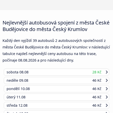
Nejlevnější autobusová spojení z města České
Budějovice do města Český Krumlov
Každý den vyjíždí 39 autobusů 2 autobusových společností z
města České Budějovice do města Český Krumlov: v následující
tabulce najdeš nejlevnější ceny autobusu na této trase,
počínaje
08.08.2026
a pro následující dny.
sobota
08.08
28 Kč
neděle
09.08
46 Kč
pondělí
10.08
46 Kč
úterý
11.08
46 Kč
středa
12.08
46 Kč