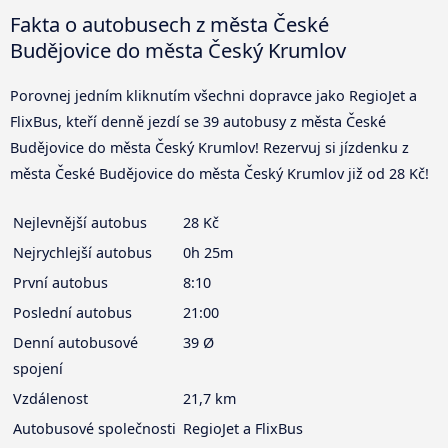
Fakta o autobusech z města České
Budějovice do města Český Krumlov
Porovnej jedním kliknutím všechni dopravce jako RegioJet a
FlixBus, kteří denně jezdí se 39 autobusy z města České
Budějovice do města Český Krumlov! Rezervuj si jízdenku z
města České Budějovice do města Český Krumlov již od 28 Kč!
Nejlevnější autobus
28 Kč
Nejrychlejší autobus
0h 25m
První autobus
8:10
Poslední autobus
21:00
Denní autobusové
39 Ø
spojení
Vzdálenost
21,7 km
Autobusové společnosti
RegioJet a FlixBus