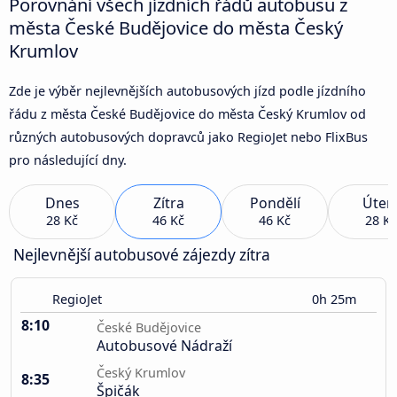
Porovnání všech jízdních řádů autobusu z
města České Budějovice do města Český
Krumlov
Zde je výběr nejlevnějších autobusových jízd podle jízdního
řádu z města České Budějovice do města Český Krumlov od
různých autobusových dopravců jako RegioJet nebo FlixBus
pro následující dny.
Dnes
Zítra
Pondělí
Úter
28 Kč
46 Kč
46 Kč
28 Kč
Nejlevnější autobusové zájezdy zítra
RegioJet
0h 25m
8:10
České Budějovice
Autobusové Nádraží
Český Krumlov
8:35
Špičák