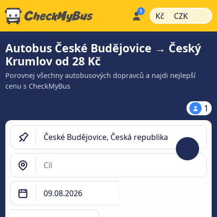
|
|
Kč
CZK
Autobus České Budějovice → Český
Krumlov od 28 Kč
Porovnej všechny autobusových dopravců a najdi nejlepší
cenu s CheckMyBus
1