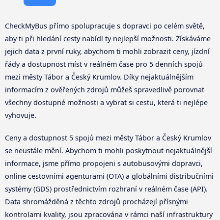
CheckMyBus přímo spolupracuje s dopravci po celém světě,
aby ti při hledání cesty nabídl ty nejlepší možnosti. Získáváme
jejich data z první ruky, abychom ti mohli zobrazit ceny, jízdní
řády a dostupnost míst v reálném čase pro 5 denních spojů
mezi městy Tábor a Český Krumlov. Díky nejaktuálnějším
informacím z ověřených zdrojů můžeš spravedlivě porovnat
všechny dostupné možnosti a vybrat si cestu, která ti nejlépe
vyhovuje.
Ceny a dostupnost 5 spojů mezi městy Tábor a Český Krumlov
se neustále mění. Abychom ti mohli poskytnout nejaktuálnější
informace, jsme přímo propojeni s autobusovými dopravci,
online cestovními agenturami (OTA) a globálními distribučními
systémy (GDS) prostřednictvím rozhraní v reálném čase (API).
Data shromážděná z těchto zdrojů procházejí přísnými
kontrolami kvality, jsou zpracována v rámci naší infrastruktury