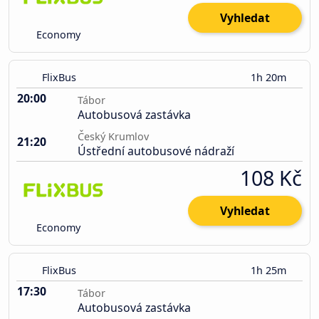
Vyhledat
Economy
FlixBus
1h 20m
20:00
Tábor
Autobusová zastávka
Český Krumlov
21:20
Ústřední autobusové nádraží
108 Kč
Vyhledat
Economy
FlixBus
1h 25m
17:30
Tábor
Autobusová zastávka