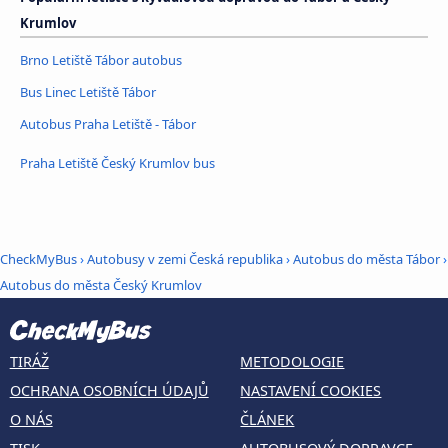
Krumlov
Brno Letiště Tábor autobus
Bus Linec Letiště Tábor
Autobus Praha Letiště - Tábor
Praha Letiště Český Krumlov bus
CheckMyBus
›
Autobusy v zemi Česká republika
›
Autobus do města Tábor
›
Autobus do města Český Krumlov
TIRÁŽ
METODOLOGIE
OCHRANA OSOBNÍCH ÚDAJŮ
NASTAVENÍ COOKIES
O NÁS
ČLÁNEK