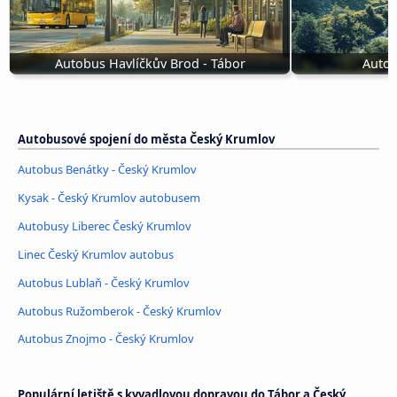
Autobus Havlíčkův Brod - Tábor
Autob
Autobusové spojení do města Český Krumlov
Autobus Benátky - Český Krumlov
Kysak - Český Krumlov autobusem
Autobusy Liberec Český Krumlov
Linec Český Krumlov autobus
Autobus Lublaň - Český Krumlov
Autobus Ružomberok - Český Krumlov
Autobus Znojmo - Český Krumlov
Populární letiště s kyvadlovou dopravou do Tábor a Český