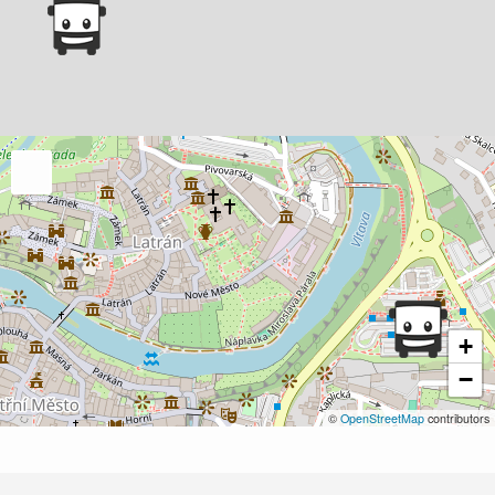
+
−
©
OpenStreetMap
contributors