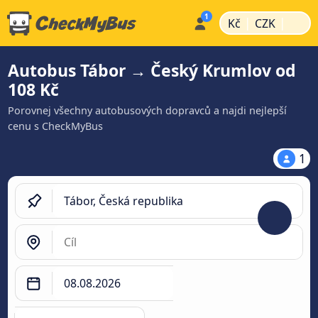
|
|
Kč
CZK
Autobus Tábor → Český Krumlov od
108 Kč
Porovnej všechny autobusových dopravců a najdi nejlepší
cenu s CheckMyBus
1