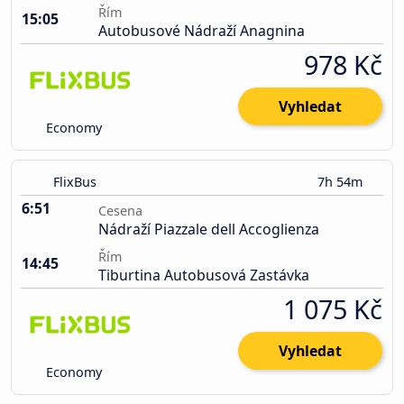
Řím
15:05
Autobusové Nádraží Anagnina
978 Kč
Vyhledat
Economy
FlixBus
7h 54m
6:51
Cesena
Nádraží Piazzale dell Accoglienza
Řím
14:45
Tiburtina Autobusová Zastávka
1 075 Kč
Vyhledat
Economy