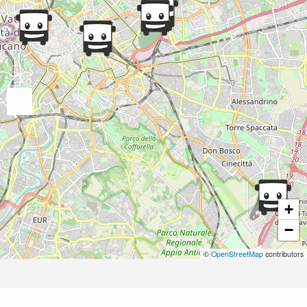
+
−
©
OpenStreetMap
contributors