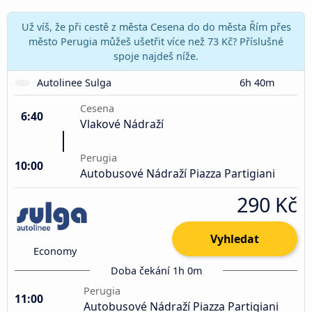
Už víš, že při cestě z města Cesena do do města Řím přes
město Perugia můžeš ušetřit více než 73 Kč? Příslušné
spoje najdeš níže.
Autolinee Sulga
6h 40m
Cesena
6:40
Vlakové Nádraží
Perugia
10:00
Autobusové Nádraží Piazza Partigiani
290 Kč
Vyhledat
Economy
Doba čekání 1h 0m
Perugia
11:00
Autobusové Nádraží Piazza Partigiani