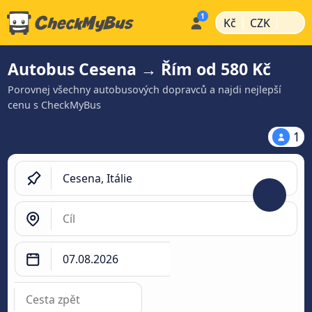
|
|
Kč
CZK
Autobus Cesena → Řím od 580 Kč
Porovnej všechny autobusových dopravců a najdi nejlepší
cenu s CheckMyBus
1