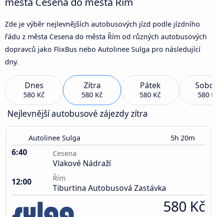
města Cesena do města Řím
Zde je výběr nejlevnějších autobusových jízd podle jízdního
řádu z města Cesena do města Řím od různých autobusových
dopravců jako FlixBus nebo Autolinee Sulga pro následující
dny.
Dnes
Zítra
Pátek
Sobot
580 Kč
580 Kč
580 Kč
580 K
Nejlevnější autobusové zájezdy zítra
Autolinee Sulga
5h 20m
6:40
Cesena
Vlakové Nádraží
Řím
12:00
Tiburtina Autobusová Zastávka
580 Kč