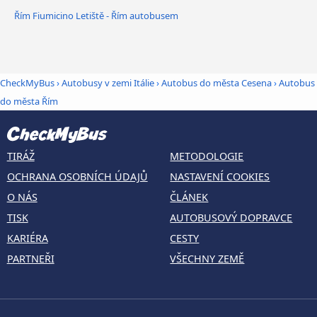
Řím Fiumicino Letiště - Řím autobusem
CheckMyBus
›
Autobusy v zemi Itálie
›
Autobus do města Cesena
›
Autobus
do města Řím
TIRÁŽ
METODOLOGIE
OCHRANA OSOBNÍCH ÚDAJŮ
NASTAVENÍ COOKIES
O NÁS
ČLÁNEK
TISK
AUTOBUSOVÝ DOPRAVCE
KARIÉRA
CESTY
PARTNEŘI
VŠECHNY ZEMĚ