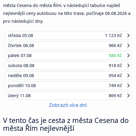
města Cesena do města Řím: v následující tabulce najdeš
nejlevnější ceny autobusu na této trase, počínaje
06.08.2026
a
pro následující dny.
středa
05.08
1 123 Kč
čtvrtek
06.08
966 Kč
pátek
07.08
580 Kč
sobota
08.08
918 Kč
neděle
09.08
954 Kč
pondělí
10.08
749 Kč
úterý
11.08
869 Kč
Zobrazit více dní
V tento čas je cesta z města Cesena do
města Řím nejlevnější