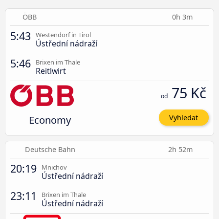
ÖBB
0h 3m
5:43
Westendorf in Tirol
Ústřední nádraží
5:46
Brixen im Thale
Reitlwirt
75 Kč
od
Economy
Vyhledat
Deutsche Bahn
2h 52m
20:19
Mnichov
Ústřední nádraží
23:11
Brixen im Thale
Ústřední nádraží