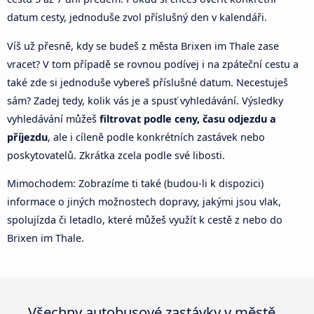
datum cesty, jednoduše zvol příslušný den v kalendáři.
Víš už přesně, kdy se budeš z města Brixen im Thale zase
vracet? V tom případě se rovnou podívej i na zpáteční cestu a
také zde si jednoduše vybereš příslušné datum. Necestuješ
sám? Zadej tedy, kolik vás je a spusť vyhledávání. Výsledky
vyhledávání můžeš
filtrovat podle ceny, času odjezdu a
příjezdu
, ale i cíleně podle konkrétních zastávek nebo
poskytovatelů. Zkrátka zcela podle své libosti.
Mimochodem: Zobrazíme ti také (budou-li k dispozici)
informace o jiných možnostech dopravy, jakými jsou vlak,
spolujízda či letadlo, které můžeš využít k cestě z nebo do
Brixen im Thale.
Všechny autobusové zastávky v městě