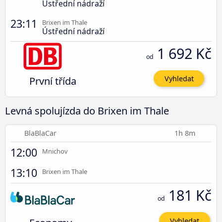
Ústřední nádraží
23:11
Brixen im Thale
Ústřední nádraží
1 692 Kč
od
První třída
Vyhledat
Levná spolujízda do Brixen im Thale
BlaBlaCar
1h 8m
12:00
Mnichov
13:10
Brixen im Thale
181 Kč
od
Vyhledat