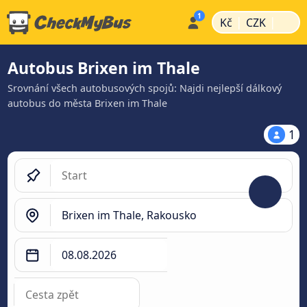
|
|
Kč
CZK
Autobus Brixen im Thale
Srovnání všech autobusových spojů: Najdi nejlepší dálkový
autobus do města Brixen im Thale
1