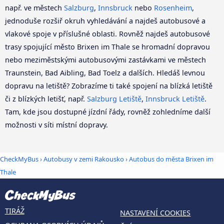
např. ve městech
Salzburg
,
Innsbruck
nebo
Rosenheim
,
jednoduše rozšiř okruh vyhledávání a najdeš autobusové a
vlakové spoje v příslušné oblasti. Rovněž najdeš autobusové
trasy spojující město Brixen im Thale se hromadní dopravou
nebo meziměstskými autobusovými zastávkami ve městech
Traunstein, Bad Aibling, Bad Toelz a dalších. Hledáš levnou
dopravu na letiště? Zobrazíme ti také spojení na blízká letiště
či z blízkých letišť, např.
Salzburg Letiště
,
Innsbruck Letiště
.
Tam, kde jsou dostupné jízdní řády, rovněž zohledníme další
možnosti v síti místní dopravy.
CheckMyBus
›
Autobusy v zemi Rakousko
› Autobus do města Brixen im
Thale
TIRÁŽ
NASTAVENÍ COOKIES