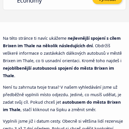
Economy
Na této stránce ti navíc ukážeme
nejlevnější spojení s cílem
Brixen im Thale na několik následujících dní
. Obdržíš
veškeré informace o zastávkách dálkových autobusů v městě
Brixen im Thale, co ti usnadní orientaci. Kromě toho najdeš i
nejoblíbenější autobusová spojení do města Brixen im
Thale
.
Není tu zahrnuta tvoje trasa? V našem vyhledávání jsme už
předběžně vyplnili místo odjezdu. Jediné, co musíš udělat, je
zadat svůj cíl. Pokud chceš jet
autobusem do města Brixen
im Thale
, stačí kliknout na šipku a změnit směr.
Vyplnili jsme již i datum cesty. Obecně si většina lidí rezervuje
cestu 3 až 7 dní předem. Pokud si chceš ověřit konkrétní