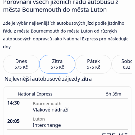
Porovnání všech jízdních řádů autobusu z
města Bournemouth do města Luton
Zde je výběr nejlevnějších autobusových jízd podle jízdního
řádu z města Bournemouth do města Luton od různých
autobusových dopravců jako National Express pro následující
dny.
Dnes
Zítra
Pátek
Sobot
575 Kč
575 Kč
575 Kč
632 K
Nejlevnější autobusové zájezdy zítra
National Express
5h 35m
14:30
Bournemouth
Vlakové nádraží
Luton
20:05
Interchange