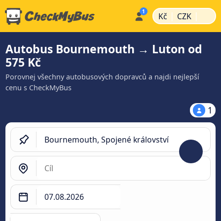
|
|
Kč
CZK
Autobus Bournemouth → Luton od
575 Kč
Porovnej všechny autobusových dopravců a najdi nejlepší
cenu s CheckMyBus
1