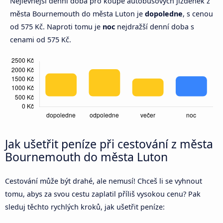
Nejlevnější denní doba pro koupě autobusových jízdenek z
města Bournemouth do města Luton je
dopoledne
, s cenou
od 575 Kč. Naproti tomu je
noc
nejdražší denní doba s
cenami od 575 Kč.
Jak ušetřit peníze při cestování z města
Bournemouth do města Luton
Cestování může být drahé, ale nemusí! Chceš li se vyhnout
tomu, abys za svou cestu zaplatil příliš vysokou cenu? Pak
sleduj těchto rychlých kroků, jak ušetřit peníze: