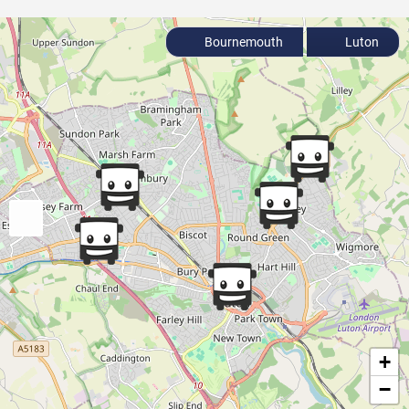
Bournemouth
Luton
+
−