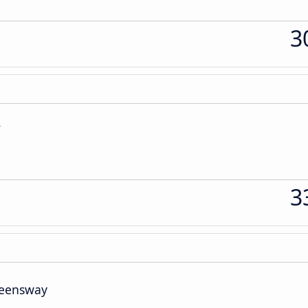
3
í
3
ueensway