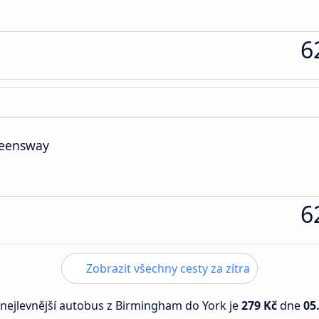
6
ueensway
6
Zobrazit všechny cesty za zítra
 nejlevnější autobus z Birmingham do York je
279 Kč
dne
05