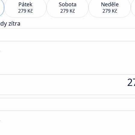
Pátek
Sobota
Neděle
279 Kč
279 Kč
279 Kč
dy zítra
í
2
í