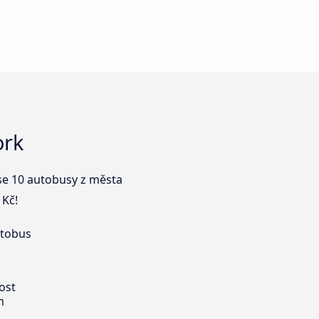
ork
 se 10 autobusy z města
 Kč!
utobus
ost
m