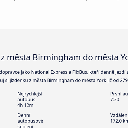
 z města Birmingham do města Y
dopravce jako National Express a FlixBus, kteří denně jezdí
j si jízdenku z města Birmingham do města York již od 279
Nejrychlejší
První a
autobus
7:30
4h 12m
Denní
Vzdálen
autobusové
172,0 k
spojení