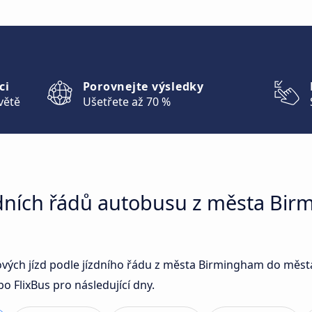
ci
Porovnejte výsledky
větě
Ušetřete až 70 %
zdních řádů autobusu z města Bi
sových jízd podle jízdního řádu z města Birmingham do měs
o FlixBus pro následující dny.