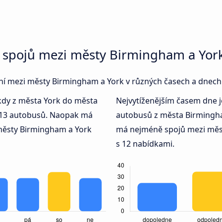
 spojů mezi městy Birmingham a Yor
jení mezi městy Birmingham a York v různých časech a dnech
 kdy z města York do města
Nejvytíženějším časem dne 
 13 autobusů. Naopak má
autobusů z města Birmingh
městy Birmingham a York
má nejméně spojů mezi mě
s 12 nabídkami.