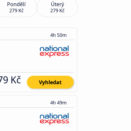
Pondělí
Úterý
279 Kč
279 Kč
4h 50m
79 Kč
Vyhledat
4h 49m