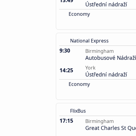
15:49
Ústřední nádraží
Economy
National Express
9:30
Birmingham
Autobusové Nádraž
York
14:25
Ústřední nádraží
Economy
FlixBus
17:15
Birmingham
Great Charles St Q