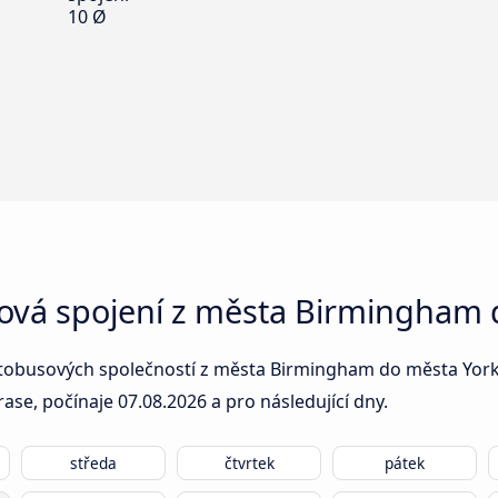
10 Ø
sová spojení z města Birmingham 
tobusových společností z města Birmingham do města York: 
rase, počínaje
07.08.2026
a pro následující dny.
středa
čtvrtek
pátek