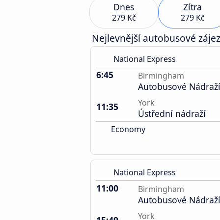
Dnes
Zítra
279 Kč
279 Kč
Nejlevnější autobusové zájez
National Express
6:45
Birmingham
Autobusové Nádraž
York
11:35
Ústřední nádraží
Economy
National Express
11:00
Birmingham
Autobusové Nádraž
York