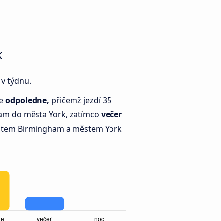
k
 v týdnu.
je
odpoledne,
přičemž jezdí 35
am do města York, zatímco
večer
stem Birmingham a městem York