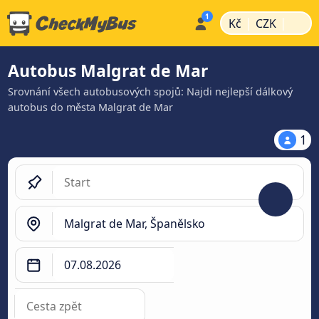
|
|
Kč
CZK
Autobus Malgrat de Mar
Srovnání všech autobusových spojů: Najdi nejlepší dálkový
autobus do města Malgrat de Mar
1