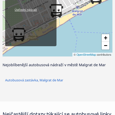
Ústřední nádraží
+
−
©
OpenStreetMap
contributors
Nejoblíbenější autobusová nádraží v městě Malgrat de Mar
Autobusová zastávka, Malgrat de Mar
Nejčastější dotazy týkající se autobusové linky