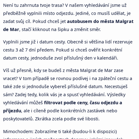
Není tu zahrnuta tvoje trasa? V našem vyhledávání jsme už
předběžně vyplnili místo odjezdu. Jediné, co musíš udělat, je
zadat svůj cíl. Pokud chceš jet
autobusem do města Malgrat
de Mar
, stačí kliknout na šipku a změnit směr.
Vyplnili jsme již i datum cesty. Obecně si většina lidí rezervuje
cestu 3 až 7 dní předem. Pokud si chceš ověřit konkrétní
datum cesty, jednoduše zvol příslušný den v kalendáři.
Víš už přesně, kdy se budeš z města Malgrat de Mar zase
vracet? V tom případě se rovnou podívej i na zpáteční cestu a
také zde si jednoduše vybereš příslušné datum. Necestuješ
sám? Zadej tedy, kolik vás je a spusť vyhledávání. Výsledky
vyhledávání můžeš
filtrovat podle ceny, času odjezdu a
příjezdu
, ale i cíleně podle konkrétních zastávek nebo
poskytovatelů. Zkrátka zcela podle své libosti.
Mimochodem: Zobrazíme ti také (budou-li k dispozici)