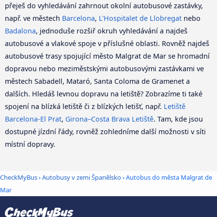
přeješ do vyhledávání zahrnout okolní autobusové zastávky,
např. ve městech
Barcelona
,
L'Hospitalet de Llobregat
nebo
Badalona
, jednoduše rozšiř okruh vyhledávání a najdeš
autobusové a vlakové spoje v příslušné oblasti. Rovněž najdeš
autobusové trasy spojující město Malgrat de Mar se hromadní
dopravou nebo meziměstskými autobusovými zastávkami ve
městech Sabadell, Mataró, Santa Coloma de Gramenet a
dalších. Hledáš levnou dopravu na letiště? Zobrazíme ti také
spojení na blízká letiště či z blízkých letišť, např.
Letiště
Barcelona-El Prat
,
Girona–Costa Brava Letiště
. Tam, kde jsou
dostupné jízdní řády, rovněž zohledníme další možnosti v síti
místní dopravy.
CheckMyBus
›
Autobusy v zemi Španělsko
› Autobus do města Malgrat de
Mar