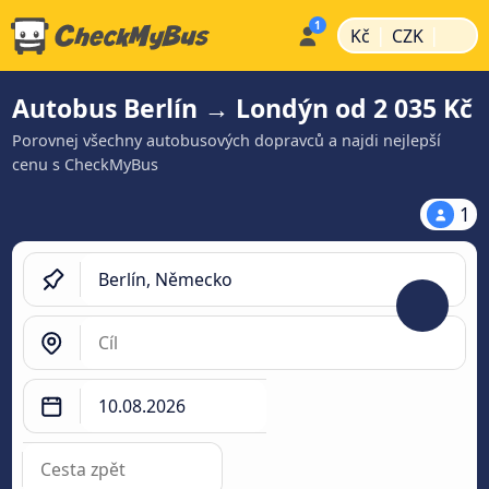
|
|
Kč
CZK
Autobus Berlín → Londýn od 2 035 Kč
Porovnej všechny autobusových dopravců a najdi nejlepší
cenu s CheckMyBus
1