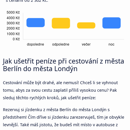
s cenami od 2 302 Kč.
Jak ušetřit peníze při cestování z města
Berlín do města Londýn
Cestování může být drahé, ale nemusí! Chceš li se vyhnout
tomu, abys za svou cestu zaplatil příliš vysokou cenu? Pak
sleduj těchto rychlých kroků, jak ušetřit peníze:
Rezervuj si jízdenku z města Berlín do města Londýn s
předstihem! Čím dříve si jízdenku zarezervuješ, tím je obvykle
levnější. Také máš jistotu, že budeš mít místo v autobuse z