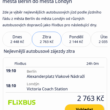
města Berlín do města Londýn
Zde je výběr nejlevnějších autobusových jízd podle jízdního
řádu z města Berlín do města Londýn od různých
autobusových dopravců jako FlixBus pro následující dny.
Dnes
Zítra
Pondělí
Úter
2 448 Kč
2 763 Kč
2 144 Kč
2 035 
Nejlevnější autobusové zájezdy zítra
FlixBus
24h 0m
19:10
Berlín
Alexanderplatz Vlakové Nádraží
Londýn
18:10
Victoria Coach Station
2 763 Kč
Vyhledat