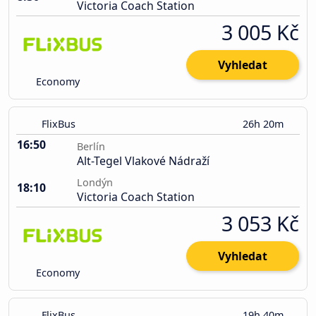
Victoria Coach Station
3 005 Kč
Vyhledat
Economy
FlixBus
26h 20m
16:50
Berlín
Alt-Tegel Vlakové Nádraží
Londýn
18:10
Victoria Coach Station
3 053 Kč
Vyhledat
Economy
FlixBus
19h 40m