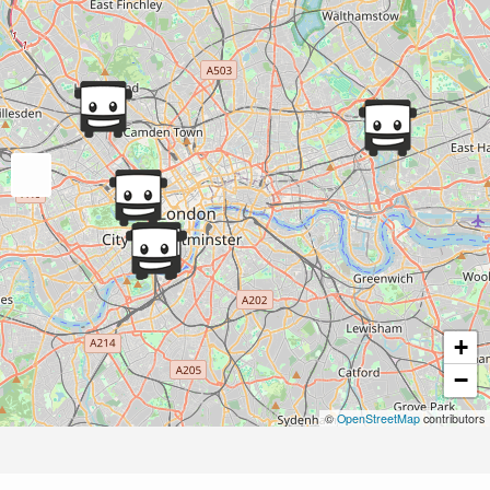
+
−
©
OpenStreetMap
contributors