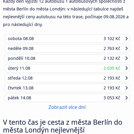
Každý den vyjíždí 12 autobusů 1 autobusových společností z
města Berlín do města Londýn: v následující tabulce najdeš
nejlevnější ceny autobusu na této trase, počínaje
09.08.2026
a
pro následující dny.
sobota
08.08
3 102 Kč
neděle
09.08
2 763 Kč
pondělí
10.08
2 132 Kč
úterý
11.08
2 035 Kč
středa
12.08
2 193 Kč
čtvrtek
13.08
2 193 Kč
pátek
14.08
3 053 Kč
Zobrazit více dní
V tento čas je cesta z města Berlín do
města Londýn nejlevnější