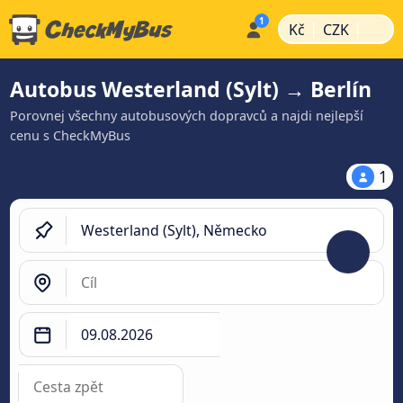
|
|
Kč
CZK
Autobus Westerland (Sylt) → Berlín
Porovnej všechny autobusových dopravců a najdi nejlepší
cenu s CheckMyBus
1