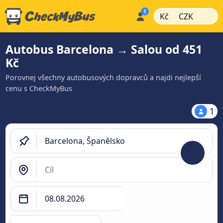
|
|
Kč
CZK
Autobus Barcelona → Salou od 451
Kč
Porovnej všechny autobusových dopravců a najdi nejlepší
cenu s CheckMyBus
1