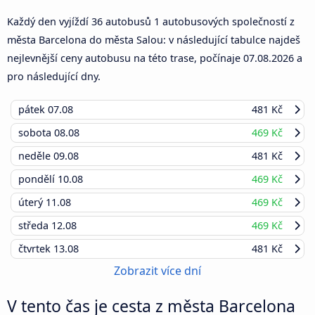
Každý den vyjíždí 36 autobusů 1 autobusových společností z
města Barcelona do města Salou: v následující tabulce najdeš
nejlevnější ceny autobusu na této trase, počínaje
07.08.2026
a
pro následující dny.
pátek
07.08
481 Kč
sobota
08.08
469 Kč
neděle
09.08
481 Kč
pondělí
10.08
469 Kč
úterý
11.08
469 Kč
středa
12.08
469 Kč
čtvrtek
13.08
481 Kč
Zobrazit více dní
V tento čas je cesta z města Barcelona