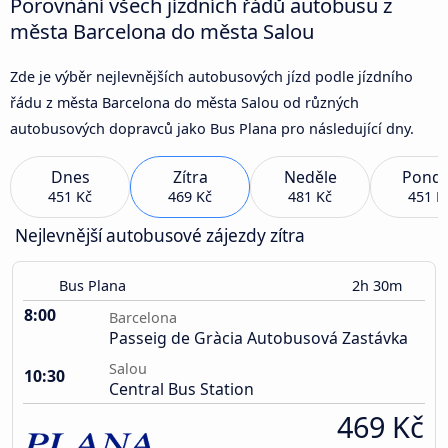
Porovnání všech jízdních řádů autobusu z
města Barcelona do města Salou
Zde je výběr nejlevnějších autobusových jízd podle jízdního
řádu z města Barcelona do města Salou od různých
autobusových dopravců jako Bus Plana pro následující dny.
Dnes
Zítra
Neděle
Pondě
451 Kč
469 Kč
481 Kč
451 K
Nejlevnější autobusové zájezdy zítra
Bus Plana
2h 30m
8:00
Barcelona
Passeig de Gràcia Autobusová Zastávka
Salou
10:30
Central Bus Station
469 Kč