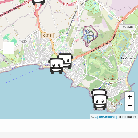
+
−
©
OpenStreetMap
contributors