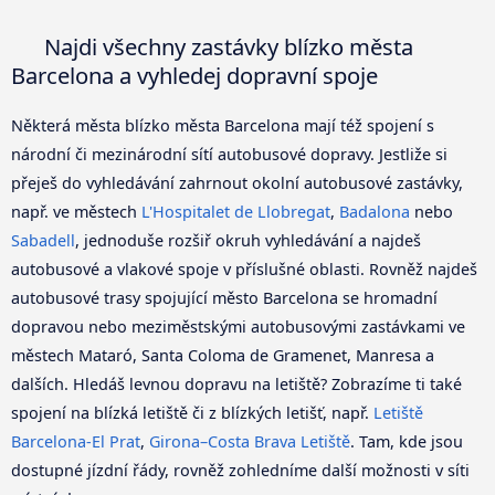
Najdi všechny zastávky blízko města
Barcelona a vyhledej dopravní spoje
Některá města blízko města Barcelona mají též spojení s
národní či mezinárodní sítí autobusové dopravy. Jestliže si
přeješ do vyhledávání zahrnout okolní autobusové zastávky,
např. ve městech
L'Hospitalet de Llobregat
,
Badalona
nebo
Sabadell
, jednoduše rozšiř okruh vyhledávání a najdeš
autobusové a vlakové spoje v příslušné oblasti. Rovněž najdeš
autobusové trasy spojující město Barcelona se hromadní
dopravou nebo meziměstskými autobusovými zastávkami ve
městech Mataró, Santa Coloma de Gramenet, Manresa a
dalších. Hledáš levnou dopravu na letiště? Zobrazíme ti také
spojení na blízká letiště či z blízkých letišť, např.
Letiště
Barcelona-El Prat
,
Girona–Costa Brava Letiště
. Tam, kde jsou
dostupné jízdní řády, rovněž zohledníme další možnosti v síti