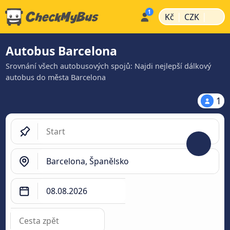
|
|
Kč
CZK
Autobus Barcelona
Srovnání všech autobusových spojů: Najdi nejlepší dálkový
autobus do města Barcelona
1