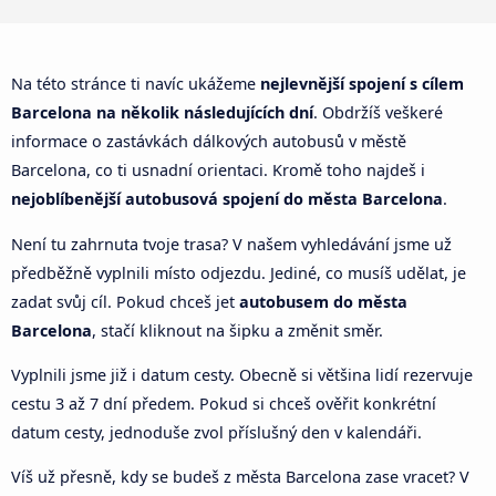
Na této stránce ti navíc ukážeme
nejlevnější spojení s cílem
Barcelona na několik následujících dní
. Obdržíš veškeré
informace o zastávkách dálkových autobusů v městě
Barcelona, co ti usnadní orientaci. Kromě toho najdeš i
nejoblíbenější autobusová spojení do města Barcelona
.
Není tu zahrnuta tvoje trasa? V našem vyhledávání jsme už
předběžně vyplnili místo odjezdu. Jediné, co musíš udělat, je
zadat svůj cíl. Pokud chceš jet
autobusem do města
Barcelona
, stačí kliknout na šipku a změnit směr.
Vyplnili jsme již i datum cesty. Obecně si většina lidí rezervuje
cestu 3 až 7 dní předem. Pokud si chceš ověřit konkrétní
datum cesty, jednoduše zvol příslušný den v kalendáři.
Víš už přesně, kdy se budeš z města Barcelona zase vracet? V