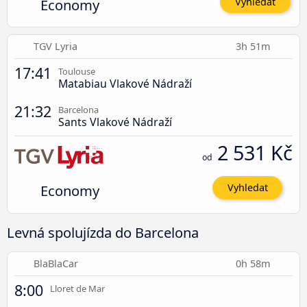
Economy
Vyhledat
TGV Lyria
3h 51m
17:41
Toulouse
Matabiau Vlakové Nádraží
21:32
Barcelona
Sants Vlakové Nádraží
2 531 Kč
od
Economy
Vyhledat
Levná spolujízda do Barcelona
BlaBlaCar
0h 58m
8:00
Lloret de Mar