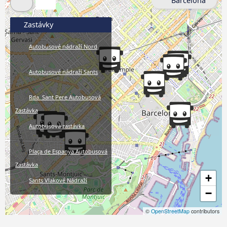
Barcelona
Zastávky
Autobusové nádraží Nord
Autobusové nádraží Sants
Rda. Sant Pere Autobusová
Zastávka
Autobusová zastávka
Plaça de Espanya Autobusová
Zastávka
+
Sants Vlakové Nádraží
−
Pla de Palau Autobusová
©
OpenStreetMap
contributors
Zastávka