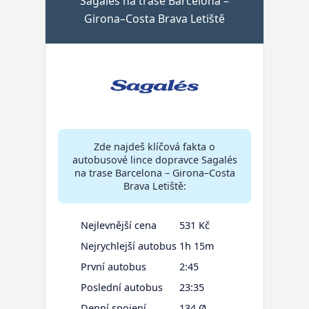
Sagalés na trase Barcelona –
Girona–Costa Brava Letiště
Zde najdeš klíčová fakta o
autobusové lince dopravce Sagalés
na trase Barcelona – Girona–Costa
Brava Letiště:
Nejlevnější cena
531 Kč
Nejrychlejší autobus
1h 15m
První autobus
2:45
Poslední autobus
23:35
Denní spojení
134 Ø