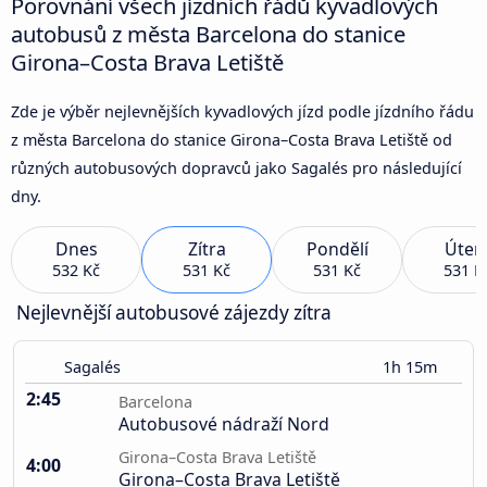
Porovnání všech jízdních řádů kyvadlových
autobusů z města Barcelona do stanice
Girona–Costa Brava Letiště
Zde je výběr nejlevnějších kyvadlových jízd podle jízdního řádu
z města Barcelona do stanice Girona–Costa Brava Letiště od
různých autobusových dopravců jako Sagalés pro následující
dny.
Dnes
Zítra
Pondělí
Úter
532 Kč
531 Kč
531 Kč
531 K
Nejlevnější autobusové zájezdy zítra
Sagalés
1h 15m
2:45
Barcelona
Autobusové nádraží Nord
Girona–Costa Brava Letiště
4:00
Girona–Costa Brava Letiště