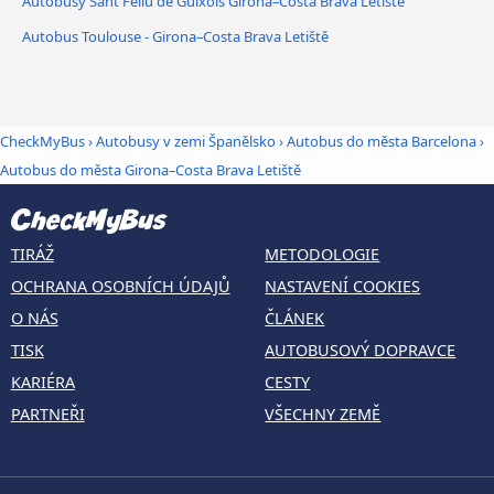
Autobusy Sant Feliu de Guíxols Girona–Costa Brava Letiště
Autobus Toulouse - Girona–Costa Brava Letiště
CheckMyBus
›
Autobusy v zemi Španělsko
›
Autobus do města Barcelona
›
Autobus do města Girona–Costa Brava Letiště
TIRÁŽ
METODOLOGIE
OCHRANA OSOBNÍCH ÚDAJŮ
NASTAVENÍ COOKIES
O NÁS
ČLÁNEK
TISK
AUTOBUSOVÝ DOPRAVCE
KARIÉRA
CESTY
PARTNEŘI
VŠECHNY ZEMĚ