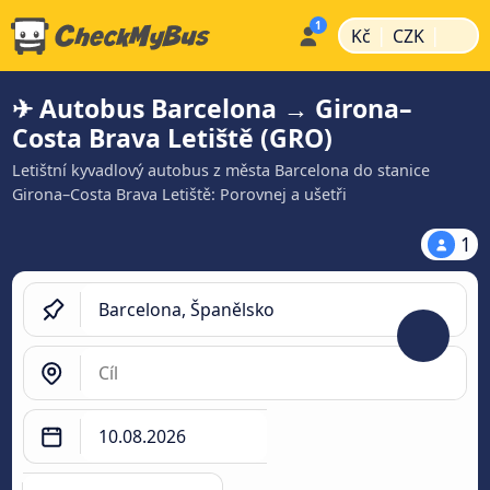
|
|
Kč
CZK
✈ Autobus Barcelona → Girona–
Costa Brava Letiště (GRO)
Letištní kyvadlový autobus z města Barcelona do stanice
Girona–Costa Brava Letiště: Porovnej a ušetři
1