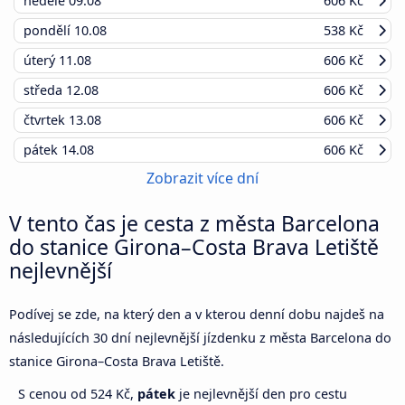
neděle
09.08
606 Kč
pondělí
10.08
538 Kč
úterý
11.08
606 Kč
středa
12.08
606 Kč
čtvrtek
13.08
606 Kč
pátek
14.08
606 Kč
Zobrazit více dní
V tento čas je cesta z města Barcelona
do stanice Girona–Costa Brava Letiště
nejlevnější
Podívej se zde, na který den a v kterou denní dobu najdeš na
následujících 30 dní nejlevnější jízdenku z města Barcelona do
stanice Girona–Costa Brava Letiště.
S cenou od 524 Kč,
pátek
je nejlevnější den pro cestu