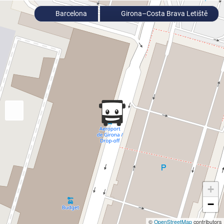
Barcelona
Girona–Costa Brava Letiště
+
−
©
OpenStreetMap
contributors