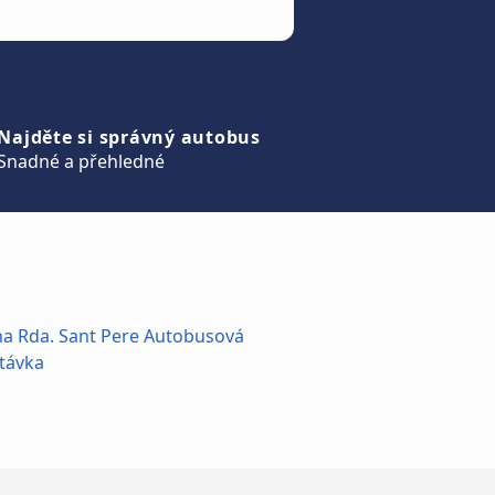
Najděte si správný autobus
Snadné a přehledné
na Rda. Sant Pere Autobusová
távka