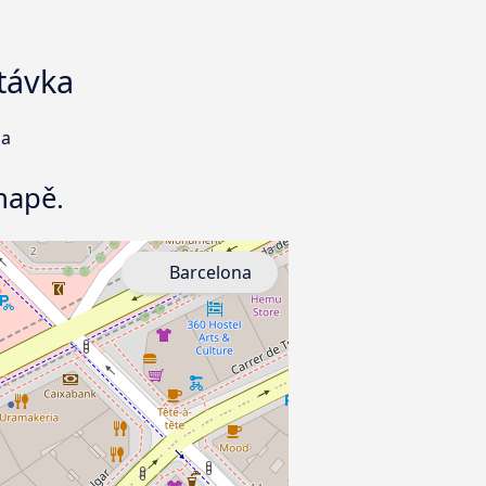
távka
na
mapě.
Barcelona