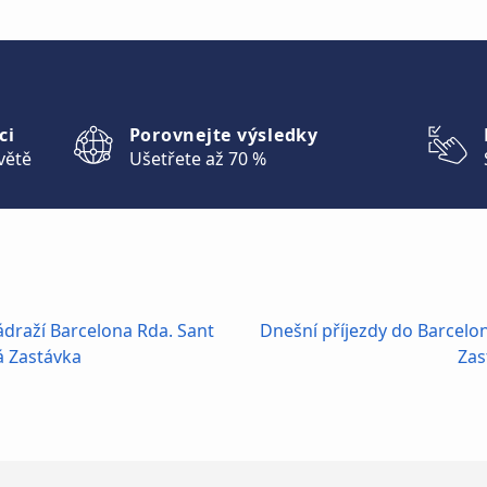
ci
Porovnejte výsledky
větě
Ušetřete až 70 %
draží Barcelona Rda. Sant
Dnešní příjezdy do Barcelo
 Zastávka
Zas