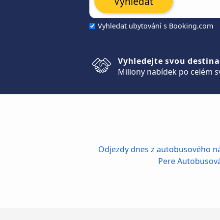
Vyhledat
Vyhledat ubytování s Booking.com
Vyhledejte svou destina
Miliony nabídek po celém s
Odjezdy dnes z autobusového ná
Pere Autobusová