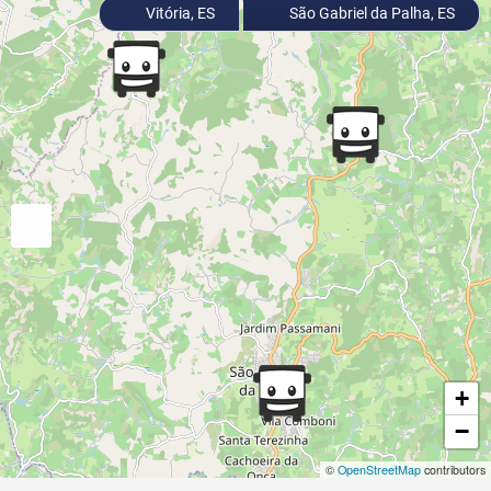
Vitória, ES
São Gabriel da Palha, ES
+
−
©
OpenStreetMap
contributors