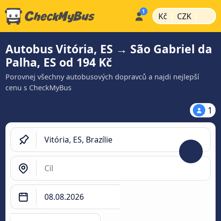
|
|
Kč
CZK
Autobus Vitória, ES → São Gabriel da
Palha, ES od 194 Kč
Porovnej všechny autobusových dopravců a najdi nejlepší
cenu s CheckMyBus
1