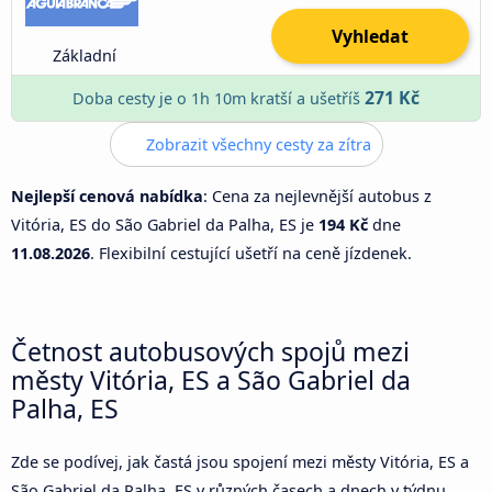
Vyhledat
Základní
271 Kč
Doba cesty je o 1h 10m kratší a ušetříš
Zobrazit všechny cesty za zítra
Nejlepší cenová nabídka
: Cena za nejlevnější autobus z
Vitória, ES do São Gabriel da Palha, ES je
194 Kč
dne
11.08.2026
. Flexibilní cestující ušetří na ceně jízdenek.
Četnost autobusových spojů mezi
městy Vitória, ES a São Gabriel da
Palha, ES
Zde se podívej, jak častá jsou spojení mezi městy Vitória, ES a
São Gabriel da Palha, ES v různých časech a dnech v týdnu.