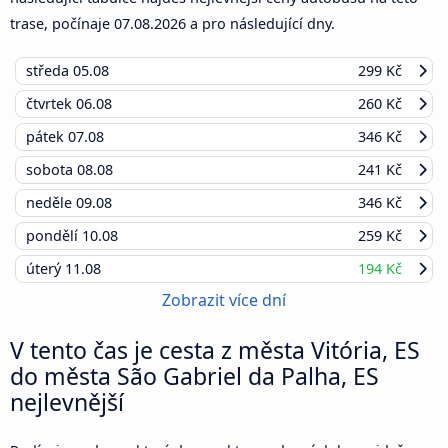
trase, počínaje
07.08.2026
a pro následující dny.
středa
05.08
299 Kč
čtvrtek
06.08
260 Kč
pátek
07.08
346 Kč
sobota
08.08
241 Kč
neděle
09.08
346 Kč
pondělí
10.08
259 Kč
úterý
11.08
194 Kč
Zobrazit více dní
V tento čas je cesta z města Vitória, ES
do města São Gabriel da Palha, ES
nejlevnější