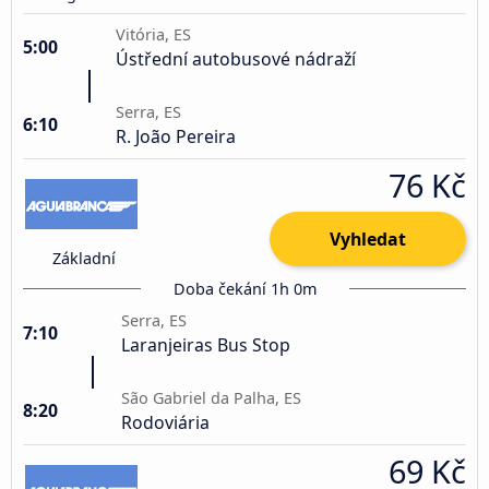
Vitória, ES
5:00
Ústřední autobusové nádraží
Serra, ES
6:10
R. João Pereira
76 Kč
Vyhledat
Základní
Doba čekání 1h 0m
Serra, ES
7:10
Laranjeiras Bus Stop
São Gabriel da Palha, ES
8:20
Rodoviária
69 Kč