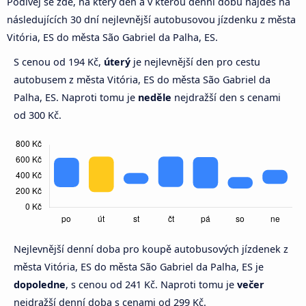
Podívej se zde, na který den a v kterou denní dobu najdeš na
následujících 30 dní nejlevnější autobusovou jízdenku z města
Vitória, ES do města São Gabriel da Palha, ES.
S cenou od 194 Kč,
úterý
je nejlevnější den pro cestu
autobusem z města Vitória, ES do města São Gabriel da
Palha, ES. Naproti tomu je
neděle
nejdražší den s cenami
od 300 Kč.
Nejlevnější denní doba pro koupě autobusových jízdenek z
města Vitória, ES do města São Gabriel da Palha, ES je
dopoledne
, s cenou od 241 Kč. Naproti tomu je
večer
nejdražší denní doba s cenami od 299 Kč.