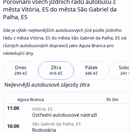
Porovnání všech jízdních řádů autobusu z
města Vitória, ES do města São Gabriel da
Palha, ES
Zde je výběr nejlevnějších autobusových jízd podle jízdního
řádu z města Vitória, ES do města São Gabriel da Palha, ES od
různých autobusových dopravců jako Aguia Branca pro
následující dny.
Dnes
Zítra
Pátek
Sobot
299 Kč
416 Kč
346 Kč
241 K
Nejlevnější autobusové zájezdy zítra
Aguia Branca
5h 0m
11:00
Vitória, ES
Ústřední autobusové nádraží
São Gabriel da Palha, ES
16:00
Rodoviária