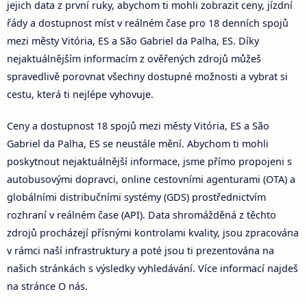
jejich data z první ruky, abychom ti mohli zobrazit ceny, jízdní
řády a dostupnost míst v reálném čase pro 18 denních spojů
mezi městy Vitória, ES a São Gabriel da Palha, ES. Díky
nejaktuálnějším informacím z ověřených zdrojů můžeš
spravedlivě porovnat všechny dostupné možnosti a vybrat si
cestu, která ti nejlépe vyhovuje.
Ceny a dostupnost 18 spojů mezi městy Vitória, ES a São
Gabriel da Palha, ES se neustále mění. Abychom ti mohli
poskytnout nejaktuálnější informace, jsme přímo propojeni s
autobusovými dopravci, online cestovními agenturami (OTA) a
globálními distribučními systémy (GDS) prostřednictvím
rozhraní v reálném čase (API). Data shromážděná z těchto
zdrojů procházejí přísnými kontrolami kvality, jsou zpracována
v rámci naší infrastruktury a poté jsou ti prezentována na
našich stránkách s výsledky vyhledávání. Více informací najdeš
na stránce O nás.