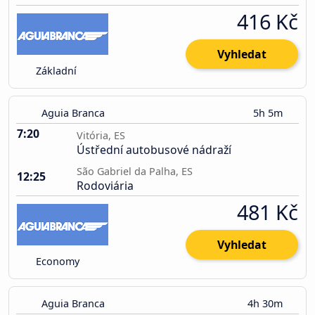
416 Kč
Vyhledat
Základní
Aguia Branca
5h 5m
7:20
Vitória, ES
Ústřední autobusové nádraží
São Gabriel da Palha, ES
12:25
Rodoviária
481 Kč
Vyhledat
Economy
Aguia Branca
4h 30m