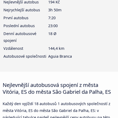
Nejlevnější autobus
194 Kč
Nejrychlejší autobus
3h 50m
První autobus
7:20
Poslední autobus
23:00
Denní autobusové
18 Ø
spojení
Vzdálenost
144,4 km
Autobusové společnosti
Aguia Branca
Nejlevnější autobusová spojení z města
Vitória, ES do města São Gabriel da Palha, ES
Každý den vyjíždí 18 autobusů 1 autobusových společností z
města Vitória, ES do města São Gabriel da Palha, ES: v
následující tabulce najdeš nejlevnější ceny autobusu na této