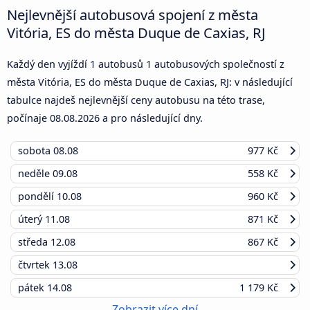
Nejlevnější autobusová spojení z města
Vitória, ES do města Duque de Caxias, RJ
Každý den vyjíždí 1 autobusů 1 autobusových společností z
města Vitória, ES do města Duque de Caxias, RJ: v následující
tabulce najdeš nejlevnější ceny autobusu na této trase,
počínaje
08.08.2026
a pro následující dny.
sobota
08.08
977 Kč
neděle
09.08
558 Kč
pondělí
10.08
960 Kč
úterý
11.08
871 Kč
středa
12.08
867 Kč
čtvrtek
13.08
pátek
14.08
1 179 Kč
Zobrazit více dní