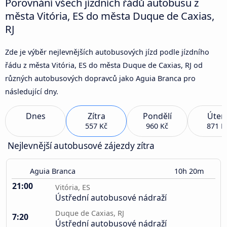
Porovnání všech jízdních řádů autobusu z
města Vitória, ES do města Duque de Caxias,
RJ
Zde je výběr nejlevnějších autobusových jízd podle jízdního
řádu z města Vitória, ES do města Duque de Caxias, RJ od
různých autobusových dopravců jako Aguia Branca pro
následující dny.
Dnes
Zítra
Pondělí
Úter
557 Kč
960 Kč
871 K
Nejlevnější autobusové zájezdy zítra
Aguia Branca
10h 20m
21:00
Vitória, ES
Ústřední autobusové nádraží
Duque de Caxias, RJ
7:20
Ústřední autobusové nádraží