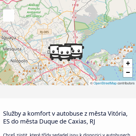
+
−
©
OpenStreetMap
contributors
Služby a komfort v autobuse z města Vitória,
ES do města Duque de Caxias, RJ
Chceš zjistit, které třídy sedadel jsou k dispozici v autobusech