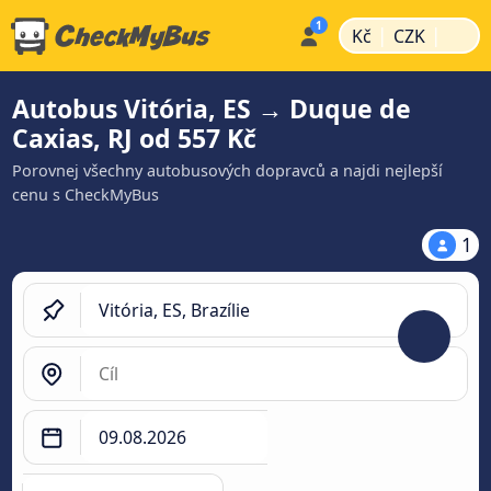
|
|
Kč
CZK
Autobus Vitória, ES → Duque de
Caxias, RJ od 557 Kč
Porovnej všechny autobusových dopravců a najdi nejlepší
cenu s CheckMyBus
1