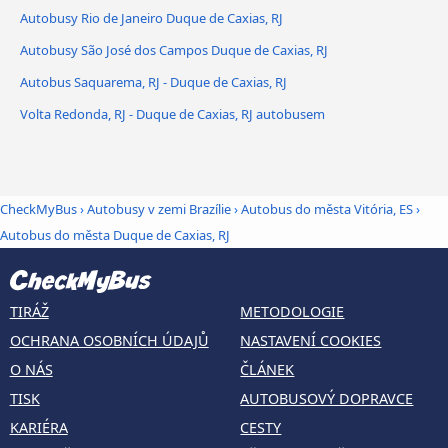
Autobusy Rio de Janeiro Duque de Caxias, RJ
Autobusy São José dos Campos Duque de Caxias, RJ
Autobus Saquarema, RJ - Duque de Caxias, RJ
Volta Redonda, RJ - Duque de Caxias, RJ autobusem
CheckMyBus
›
Autobusy v zemi Brazílie
›
Autobus do města Vitória, ES
›
Autobus do města Duque de Caxias, RJ
TIRÁŽ
METODOLOGIE
OCHRANA OSOBNÍCH ÚDAJŮ
NASTAVENÍ COOKIES
O NÁS
ČLÁNEK
TISK
AUTOBUSOVÝ DOPRAVCE
KARIÉRA
CESTY