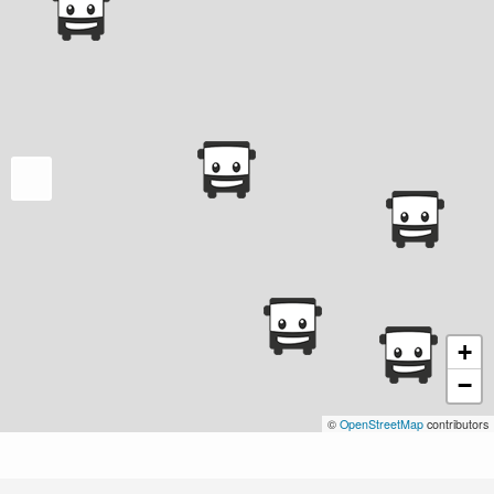
+
−
©
OpenStreetMap
contributors