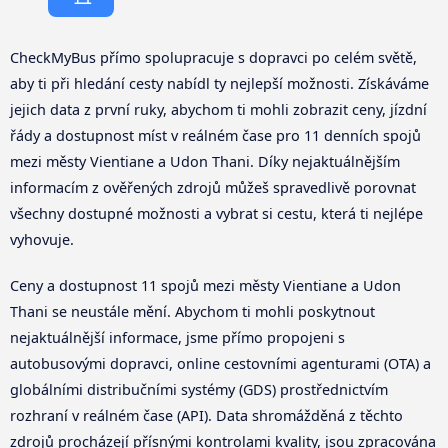
CheckMyBus přímo spolupracuje s dopravci po celém světě,
aby ti při hledání cesty nabídl ty nejlepší možnosti. Získáváme
jejich data z první ruky, abychom ti mohli zobrazit ceny, jízdní
řády a dostupnost míst v reálném čase pro 11 denních spojů
mezi městy Vientiane a Udon Thani. Díky nejaktuálnějším
informacím z ověřených zdrojů můžeš spravedlivě porovnat
všechny dostupné možnosti a vybrat si cestu, která ti nejlépe
vyhovuje.
Ceny a dostupnost 11 spojů mezi městy Vientiane a Udon
Thani se neustále mění. Abychom ti mohli poskytnout
nejaktuálnější informace, jsme přímo propojeni s
autobusovými dopravci, online cestovními agenturami (OTA) a
globálními distribučními systémy (GDS) prostřednictvím
rozhraní v reálném čase (API). Data shromážděná z těchto
zdrojů procházejí přísnými kontrolami kvality, jsou zpracována