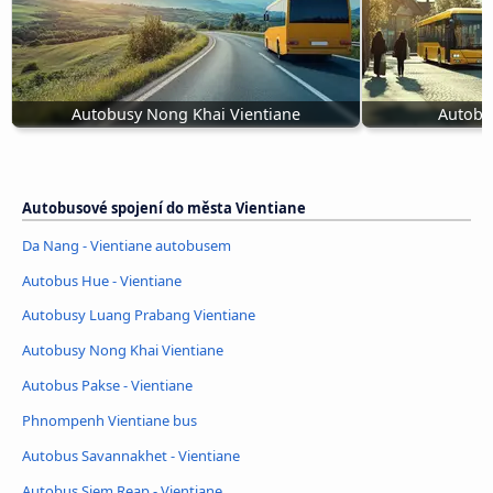
Autobusy Nong Khai Vientiane
Autobus
Autobusové spojení do města Vientiane
Da Nang - Vientiane autobusem
Autobus Hue - Vientiane
Autobusy Luang Prabang Vientiane
Autobusy Nong Khai Vientiane
Autobus Pakse - Vientiane
Phnompenh Vientiane bus
Autobus Savannakhet - Vientiane
Autobus Siem Reap - Vientiane