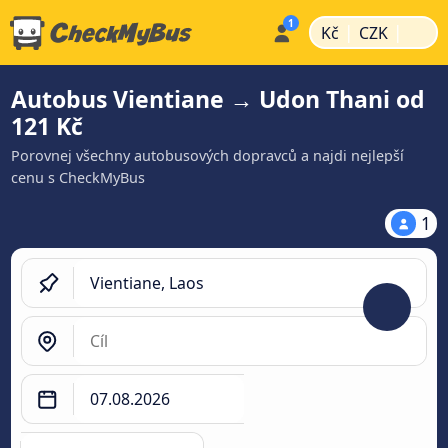
|
|
Kč
CZK
Autobus Vientiane → Udon Thani od
121 Kč
Porovnej všechny autobusových dopravců a najdi nejlepší
cenu s CheckMyBus
1