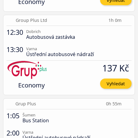
Economy
Vyhledat
Group Plus Ltd
1h 0m
12:30
Dobrich
Autobusová zastávka
13:30
Varna
Ústřední autobusové nádraží
137 Kč
Economy
Vyhledat
Grup Plus
0h 55m
1:05
Šumen
Bus Station
2:00
Varna
Ústřední autobusové nádraží