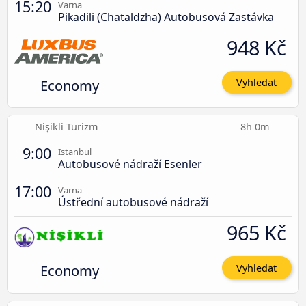
15:20
Varna
Pikadili (Chataldzha) Autobusová Zastávka
948 Kč
Economy
Vyhledat
Nişikli Turizm
8h 0m
9:00
Istanbul
Autobusové nádraží Esenler
17:00
Varna
Ústřední autobusové nádraží
965 Kč
Economy
Vyhledat