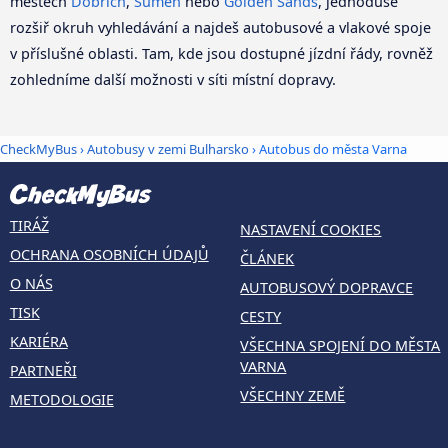
městech
Dobrich
,
Šumen
nebo
Golden Sands
, jednoduše
rozšiř okruh vyhledávání a najdeš autobusové a vlakové spoje
v příslušné oblasti. Tam, kde jsou dostupné jízdní řády, rovněž
zohledníme další možnosti v síti místní dopravy.
CheckMyBus
›
Autobusy v zemi Bulharsko
› Autobus do města Varna
TIRÁŽ
NASTAVENÍ COOKIES
OCHRANA OSOBNÍCH ÚDAJŮ
ČLÁNEK
O NÁS
AUTOBUSOVÝ DOPRAVCE
TISK
CESTY
KARIÉRA
VŠECHNA SPOJENÍ DO MĚSTA
VARNA
PARTNEŘI
VŠECHNY ZEMĚ
METODOLOGIE