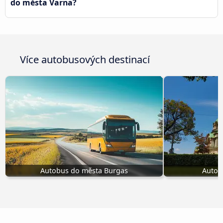
do města Varna?
Více autobusových destinací
Autobus do města Burgas
Autob