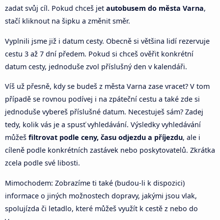
zadat svůj cíl. Pokud chceš jet
autobusem do města Varna
,
stačí kliknout na šipku a změnit směr.
Vyplnili jsme již i datum cesty. Obecně si většina lidí rezervuje
cestu 3 až 7 dní předem. Pokud si chceš ověřit konkrétní
datum cesty, jednoduše zvol příslušný den v kalendáři.
Víš už přesně, kdy se budeš z města Varna zase vracet? V tom
případě se rovnou podívej i na zpáteční cestu a také zde si
jednoduše vybereš příslušné datum. Necestuješ sám? Zadej
tedy, kolik vás je a spusť vyhledávání. Výsledky vyhledávání
můžeš
filtrovat podle ceny, času odjezdu a příjezdu
, ale i
cíleně podle konkrétních zastávek nebo poskytovatelů. Zkrátka
zcela podle své libosti.
Mimochodem: Zobrazíme ti také (budou-li k dispozici)
informace o jiných možnostech dopravy, jakými jsou vlak,
spolujízda či letadlo, které můžeš využít k cestě z nebo do