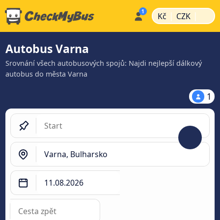
|
|
Kč
CZK
Autobus Varna
Srovnání všech autobusových spojů: Najdi nejlepší dálkový
autobus do města Varna
1