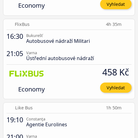
Economy
Vyhledat
FlixBus
4h 35m
16:30
Bukurešť
Autobusové nádraží Militari
21:05
Varna
Ústřední autobusové nádraží
458 Kč
Economy
Vyhledat
Like Bus
1h 50m
19:10
Constanţa
Agentie Eurolines
21:00
Varna