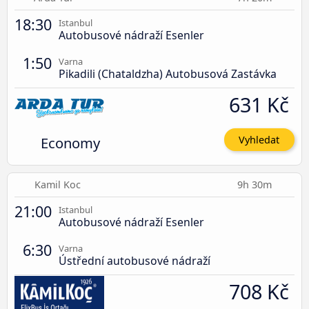
18:30
Istanbul
Autobusové nádraží Esenler
1:50
Varna
Pikadili (Chataldzha) Autobusová Zastávka
631 Kč
Economy
Vyhledat
Kamil Koc
9h 30m
21:00
Istanbul
Autobusové nádraží Esenler
6:30
Varna
Ústřední autobusové nádraží
708 Kč