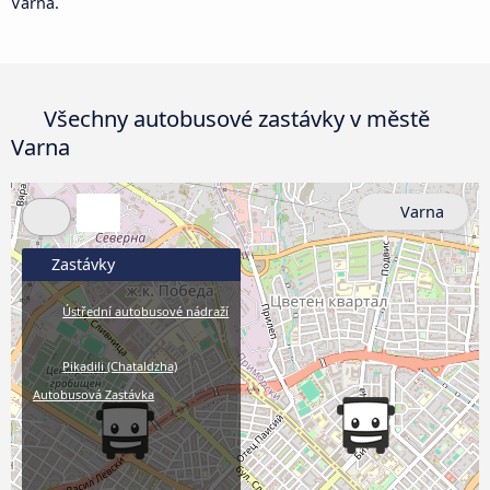
Varna.
Všechny autobusové zastávky v městě
Varna
Varna
Zastávky
Ústřední autobusové nádraží
Pikadili (Chataldzha)
Autobusová Zastávka