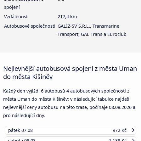
spojení
Vzdálenost
217,4 km
Autobusové společnosti
GALIZ-SV S.R.L., Transmarine
Transport, GAL Trans a Euroclub
Nejlevnější autobusová spojení z města Uman
do města Kišiněv
Každý den vyjíždí 6 autobusů 4 autobusových společností z
města Uman do města Kišiněv: v následující tabulce najdeš
nejlevnější ceny autobusu na této trase, počínaje
08.08.2026
a
pro následující dny.
pátek
07.08
972 Kč
sobota
08.08
1 188 Kč