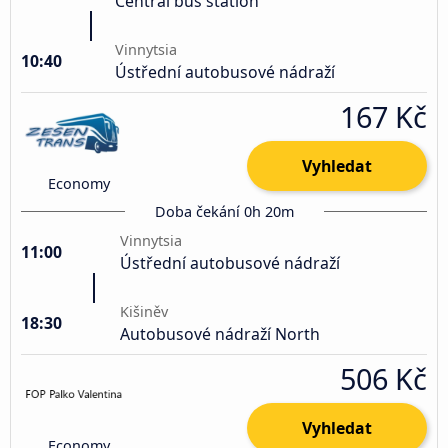
Central bus station
Vinnytsia
10:40
Ústřední autobusové nádraží
167 Kč
Vyhledat
Economy
Doba čekání 0h 20m
Vinnytsia
11:00
Ústřední autobusové nádraží
Kišiněv
18:30
Autobusové nádraží North
506 Kč
Vyhledat
Economy