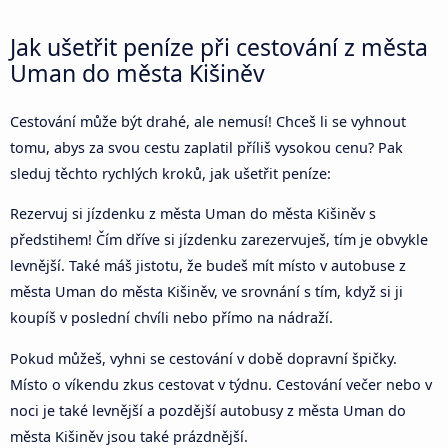
Jak ušetřit peníze při cestování z města
Uman do města Kišiněv
Cestování může být drahé, ale nemusí! Chceš li se vyhnout
tomu, abys za svou cestu zaplatil příliš vysokou cenu? Pak
sleduj těchto rychlých kroků, jak ušetřit peníze:
Rezervuj si jízdenku z města Uman do města Kišiněv s
předstihem! Čím dříve si jízdenku zarezervuješ, tím je obvykle
levnější. Také máš jistotu, že budeš mít místo v autobuse z
města Uman do města Kišiněv, ve srovnání s tím, když si ji
koupíš v poslední chvíli nebo přímo na nádraží.
Pokud můžeš, vyhni se cestování v době dopravní špičky.
Místo o víkendu zkus cestovat v týdnu. Cestování večer nebo v
noci je také levnější a pozdější autobusy z města Uman do
města Kišiněv jsou také prázdnější.