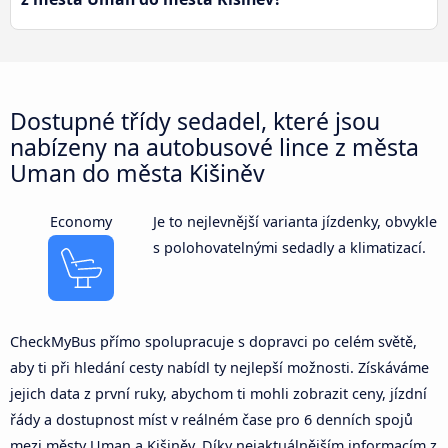
Dostupné třídy sedadel, které jsou
nabízeny na autobusové lince z města
Uman do města Kišiněv
Economy
Je to nejlevnější varianta jízdenky, obvykle
s polohovatelnými sedadly a klimatizací.
CheckMyBus přímo spolupracuje s dopravci po celém světě,
aby ti při hledání cesty nabídl ty nejlepší možnosti. Získáváme
jejich data z první ruky, abychom ti mohli zobrazit ceny, jízdní
řády a dostupnost míst v reálném čase pro 6 denních spojů
mezi městy Uman a Kišiněv. Díky nejaktuálnějším informacím z