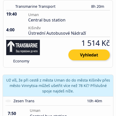
Transmarine Transport
8h 20m
19:40
Uman
Central bus station
Kišiněv
4:00
Ústrední Autobusové Nádraží
1 514 Kč
Vyhledat
Economy
Už víš, že při cestě z města Uman do do města Kišiněv přes
město Vinnytsia můžeš ušetřit více než 78 Kč? Příslušné
spoje najdeš níže.
Zesen Trans
10h 40m
Uman
7:50