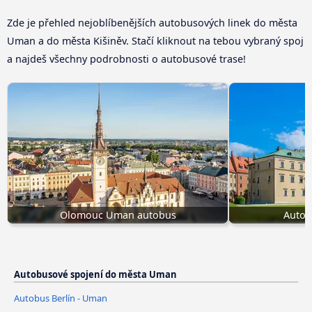
Zde je přehled nejoblíbenějších autobusových linek do města
Uman a do města Kišiněv. Stačí kliknout na tebou vybraný spoj
a najdeš všechny podrobnosti o autobusové trase!
Olomouc Uman autobus
Autob
Autobusové spojení do města Uman
Autobus Berlín - Uman