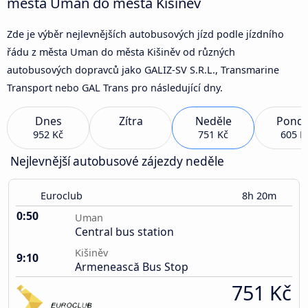
města Uman do města Kišiněv
Zde je výběr nejlevnějších autobusových jízd podle jízdního
řádu z města Uman do města Kišiněv od různých
autobusových dopravců jako GALIZ-SV S.R.L., Transmarine
Transport nebo GAL Trans pro následující dny.
Dnes
Zítra
Neděle
Pondě
952 Kč
751 Kč
605 K
Nejlevnější autobusové zájezdy neděle
Euroclub
8h 20m
0:50
Uman
Central bus station
Kišiněv
9:10
Armenească Bus Stop
751 Kč