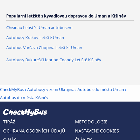
Populární letiště s kyvadlovou dopravou do Uman a Kišiněv
Chisinau Letiště - Uman autobusem
Autobusy Krakov Letiště Uman
Autobus Varšava Chopina Letiště - Uman
Autobusy Bukurešť Henriho Coandy Letiště Kišiněv
CheckMyBus
›
Autobusy v zemi Ukrajina
›
Autobus do města Uman
›
Autobus do města Kišiněv
TIRÁŽ
METODOLOGIE
OCHRANA OSOBNÍCH ÚDAJŮ
NASTAVENÍ COOKIES
O NÁS
ČLÁNEK