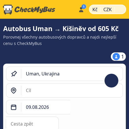
|
|
Kč
CZK
Autobus Uman → Kišiněv od 605 Kč
Porovnej všechny autobusových dopravců a najdi nejlepší
cenu s CheckMyBus
1