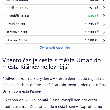
neděle
09.08
751 Kč
pondělí
10.08
605 Kč
úterý
11.08
1 206 Kč
středa
12.08
1 188 Kč
čtvrtek
13.08
1 188 Kč
Zobrazit více dní
V tento čas je cesta z města Uman do
města Kišiněv nejlevnější
Podívej se zde, na který den a v kterou denní dobu najdeš na
následujících 30 dní nejlevnější autobusovou jízdenku z města
Uman do města Kišiněv.
S cenou od 605 Kč,
pondělí
je nejlevnější den pro cestu
autobusem z města Uman do města Kišiněv. Naproti tomu