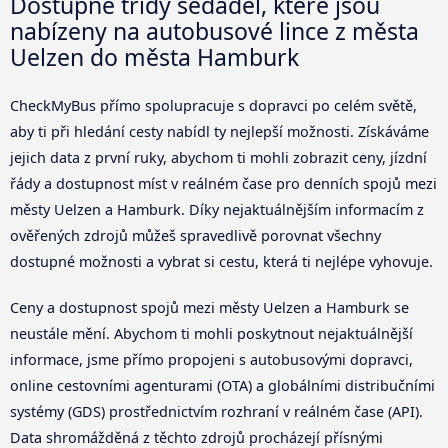
Dostupné třídy sedadel, které jsou
nabízeny na autobusové lince z města
Uelzen do města Hamburk
CheckMyBus přímo spolupracuje s dopravci po celém světě,
aby ti při hledání cesty nabídl ty nejlepší možnosti. Získáváme
jejich data z první ruky, abychom ti mohli zobrazit ceny, jízdní
řády a dostupnost míst v reálném čase pro denních spojů mezi
městy Uelzen a Hamburk. Díky nejaktuálnějším informacím z
ověřených zdrojů můžeš spravedlivě porovnat všechny
dostupné možnosti a vybrat si cestu, která ti nejlépe vyhovuje.
Ceny a dostupnost spojů mezi městy Uelzen a Hamburk se
neustále mění. Abychom ti mohli poskytnout nejaktuálnější
informace, jsme přímo propojeni s autobusovými dopravci,
online cestovními agenturami (OTA) a globálními distribučními
systémy (GDS) prostřednictvím rozhraní v reálném čase (API).
Data shromážděná z těchto zdrojů procházejí přísnými