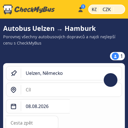
|
|
Kč
CZK
Autobus Uelzen → Hamburk
Porovnej všechny autobusových dopravců a najdi nejlepší
cenu s CheckMyBus
1