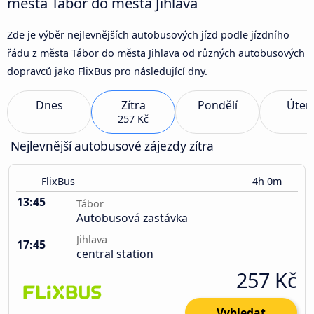
města Tábor do města Jihlava
Zde je výběr nejlevnějších autobusových jízd podle jízdního
řádu z města Tábor do města Jihlava od různých autobusových
dopravců jako FlixBus pro následující dny.
Dnes
Zítra
Pondělí
Úter
257 Kč
Nejlevnější autobusové zájezdy zítra
FlixBus
4h 0m
13:45
Tábor
Autobusová zastávka
Jihlava
17:45
central station
257 Kč
Vyhledat