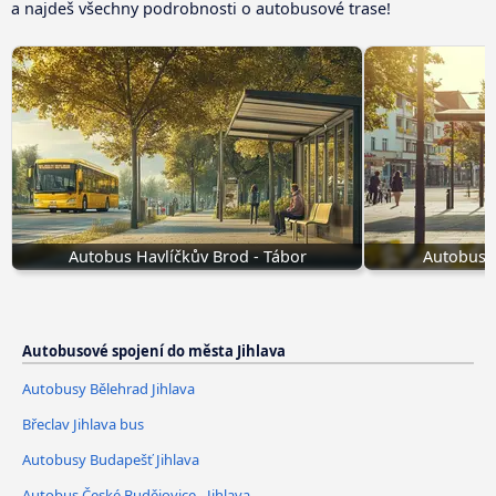
a najdeš všechny podrobnosti o autobusové trase!
Autobus Havlíčkův Brod - Tábor
Autobusy
Autobusové spojení do města Jihlava
Autobusy Bělehrad Jihlava
Břeclav Jihlava bus
Autobusy Budapešť Jihlava
Autobus České Budějovice - Jihlava