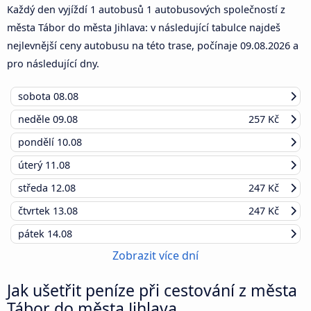
Každý den vyjíždí 1 autobusů 1 autobusových společností z
města Tábor do města Jihlava: v následující tabulce najdeš
nejlevnější ceny autobusu na této trase, počínaje
09.08.2026
a
pro následující dny.
sobota
08.08
neděle
09.08
257 Kč
pondělí
10.08
úterý
11.08
středa
12.08
247 Kč
čtvrtek
13.08
247 Kč
pátek
14.08
Zobrazit více dní
Jak ušetřit peníze při cestování z města
Tábor do města Jihlava