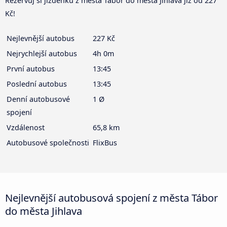
Rezervuj si jízdenku z města Tábor do města Jihlava již od 227
Kč!
Nejlevnější autobus
227 Kč
Nejrychlejší autobus
4h 0m
První autobus
13:45
Poslední autobus
13:45
Denní autobusové
1 Ø
spojení
Vzdálenost
65,8 km
Autobusové společnosti
FlixBus
Nejlevnější autobusová spojení z města Tábor
do města Jihlava