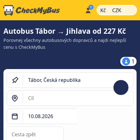
|
|
Kč
CZK
Autobus Tábor → Jihlava od 227 Kč
Porovnej všechny autobusových dopravců a najdi nejlepší
cenu s CheckMyBus
1