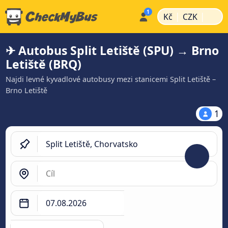
|
|
Kč
CZK
✈ Autobus Split Letiště (SPU) → Brno
Letiště (BRQ)
Najdi levné kyvadlové autobusy mezi stanicemi Split Letiště –
Brno Letiště
1