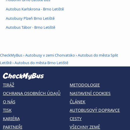
Autobus Karlskrona - Brno Letiště
Autobusy Plzeň Brno Letiště
Autobus Tábor - Brno Letiště
CheckMyBus
›
Autobusy v zemi Chorvatsko
›
Autobus do města Split
Letiště
›
Autobus do města Brno Letiště
TIRÁŽ
METODOLOGIE
OCHRANA OSOBNÍCH ÚDAJŮ
NASTAVENÍ COOKIES
O NÁS
ČLÁNEK
TISK
AUTOBUSOVÝ DOPRAVCE
KARIÉRA
CESTY
PARTNEŘI
VŠECHNY ZEMĚ