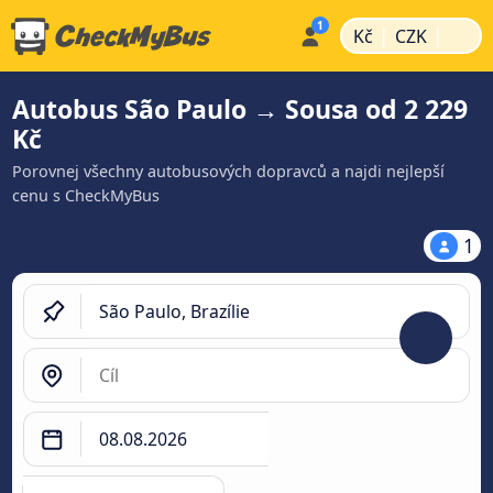
|
|
Kč
CZK
Autobus São Paulo → Sousa od 2 229
Kč
Porovnej všechny autobusových dopravců a najdi nejlepší
cenu s CheckMyBus
1