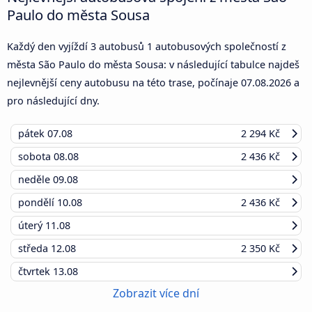
Paulo do města Sousa
Každý den vyjíždí 3 autobusů 1 autobusových společností z
města São Paulo do města Sousa: v následující tabulce najdeš
nejlevnější ceny autobusu na této trase, počínaje
07.08.2026
a
pro následující dny.
pátek
07.08
2 294 Kč
sobota
08.08
2 436 Kč
neděle
09.08
pondělí
10.08
2 436 Kč
úterý
11.08
středa
12.08
2 350 Kč
čtvrtek
13.08
Zobrazit více dní