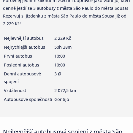
Porovnej jedním kliknutím všechni dopravce jako Gontijo, kteří
denně jezdí se 3 autobusy z města São Paulo do města Sousa!
Rezervuj si jízdenku z města São Paulo do města Sousa již od
2 229 Kč!
Nejlevnější autobus
2 229 Kč
Nejrychlejší autobus
50h 38m
První autobus
10:00
Poslední autobus
10:00
Denní autobusové
3 Ø
spojení
Vzdálenost
2 072,5 km
Autobusové společnosti
Gontijo
Nejlevnější autobusová spojení z města São