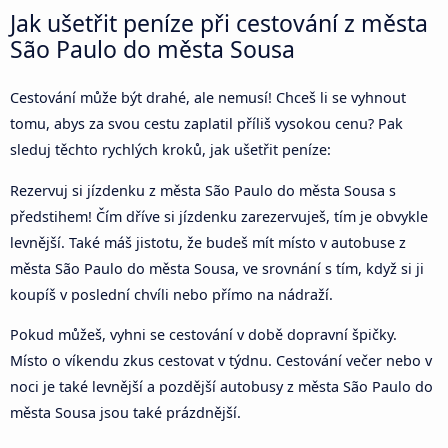
Jak ušetřit peníze při cestování z města
São Paulo do města Sousa
Cestování může být drahé, ale nemusí! Chceš li se vyhnout
tomu, abys za svou cestu zaplatil příliš vysokou cenu? Pak
sleduj těchto rychlých kroků, jak ušetřit peníze:
Rezervuj si jízdenku z města São Paulo do města Sousa s
předstihem! Čím dříve si jízdenku zarezervuješ, tím je obvykle
levnější. Také máš jistotu, že budeš mít místo v autobuse z
města São Paulo do města Sousa, ve srovnání s tím, když si ji
koupíš v poslední chvíli nebo přímo na nádraží.
Pokud můžeš, vyhni se cestování v době dopravní špičky.
Místo o víkendu zkus cestovat v týdnu. Cestování večer nebo v
noci je také levnější a pozdější autobusy z města São Paulo do
města Sousa jsou také prázdnější.