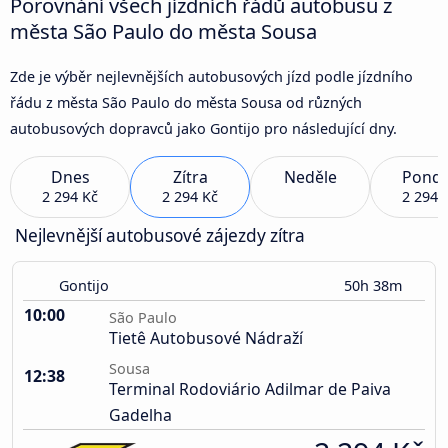
Porovnání všech jízdních řádů autobusu z
města São Paulo do města Sousa
Zde je výběr nejlevnějších autobusových jízd podle jízdního
řádu z města São Paulo do města Sousa od různých
autobusových dopravců jako Gontijo pro následující dny.
Dnes
Zítra
Neděle
Pondě
2 294 Kč
2 294 Kč
2 294 
Nejlevnější autobusové zájezdy zítra
Gontijo
50h 38m
10:00
São Paulo
Tietê Autobusové Nádraží
Sousa
12:38
Terminal Rodoviário Adilmar de Paiva
Gadelha