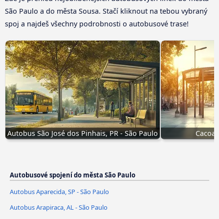
São Paulo a do města Sousa. Stačí kliknout na tebou vybraný
spoj a najdeš všechny podrobnosti o autobusové trase!
Autobus São José dos Pinhais, PR - São Paulo
Cacoal
Autobusové spojení do města São Paulo
Autobus Aparecida, SP - São Paulo
Autobus Arapiraca, AL - São Paulo