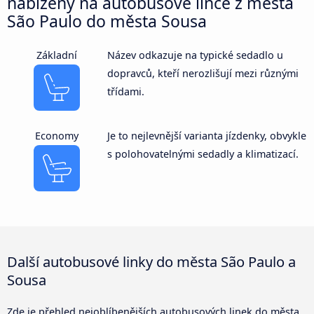
nabízeny na autobusové lince z města
São Paulo do města Sousa
Základní
Název odkazuje na typické sedadlo u
dopravců, kteří nerozlišují mezi různými
třídami.
Economy
Je to nejlevnější varianta jízdenky, obvykle
s polohovatelnými sedadly a klimatizací.
Další autobusové linky do města São Paulo a
Sousa
Zde je přehled nejoblíbenějších autobusových linek do města