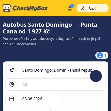
|
|
Kč
CZK
Autobus Santo Domingo → Punta
Cana od 1 927 Kč
Porovnej všechny autobusových dopravců a najdi nejlepší
cenu s CheckMyBus
1