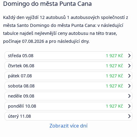
Domingo do města Punta Cana
Každý den vyjíždí 12 autobusů 1 autobusových společností z
města Santo Domingo do města Punta Cana: v následující
tabulce najdeš nejlevnější ceny autobusu na této trase,
počínaje
07.08.2026
a pro následující dny.
středa
05.08
1 927 Kč
čtvrtek
06.08
1 927 Kč
pátek
07.08
1 927 Kč
sobota
08.08
1 927 Kč
neděle
09.08
pondělí
10.08
1 927 Kč
úterý
11.08
Zobrazit více dní