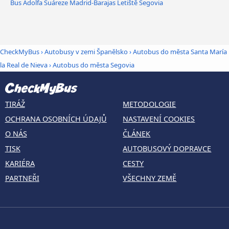
Bus Adolfa Suáreze Madrid-Barajas Letiště Segovia
CheckMyBus
›
Autobusy v zemi Španělsko
›
Autobus do města Santa María
la Real de Nieva
›
Autobus do města Segovia
TIRÁŽ
METODOLOGIE
OCHRANA OSOBNÍCH ÚDAJŮ
NASTAVENÍ COOKIES
O NÁS
ČLÁNEK
TISK
AUTOBUSOVÝ DOPRAVCE
KARIÉRA
CESTY
PARTNEŘI
VŠECHNY ZEMĚ