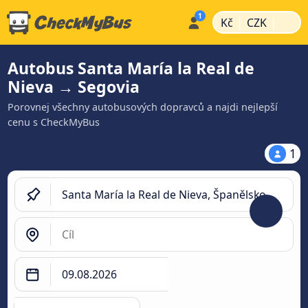
|
|
Kč
CZK
Autobus Santa María la Real de
Nieva → Segovia
Porovnej všechny autobusových dopravců a najdi nejlepší
cenu s CheckMyBus
1