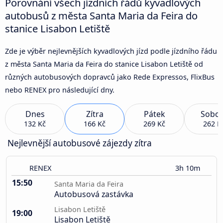
Porovnání všech jízdních řádů kyvadlových
autobusů z města Santa Maria da Feira do
stanice Lisabon Letiště
Zde je výběr nejlevnějších kyvadlových jízd podle jízdního řádu
z města Santa Maria da Feira do stanice Lisabon Letiště od
různých autobusových dopravců jako Rede Expressos, FlixBus
nebo RENEX pro následující dny.
Dnes
Zítra
Pátek
Sobot
132 Kč
166 Kč
269 Kč
262 K
Nejlevnější autobusové zájezdy zítra
RENEX
3h 10m
15:50
Santa Maria da Feira
Autobusová zastávka
Lisabon Letiště
19:00
Lisabon Letiště