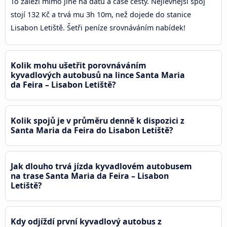
To záleží mimo jiné na datu a čase cesty. Nejlevnější spoj
stojí 132 Kč a trvá mu 3h 10m, než dojede do stanice
Lisabon Letiště. Šetři peníze srovnáváním nabídek!
Kolik mohu ušetřit porovnáváním
kyvadlových autobusů na lince Santa Maria
da Feira – Lisabon Letiště?
Kolik spojů je v průměru denně k dispozici z
Santa Maria da Feira do Lisabon Letiště?
Jak dlouho trvá jízda kyvadlovém autobusem
na trase Santa Maria da Feira – Lisabon
Letiště?
Kdy odjíždí první kyvadlový autobus z