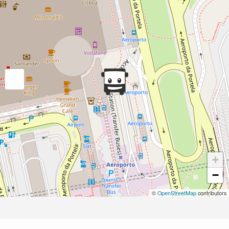
+
−
©
OpenStreetMap
contributors