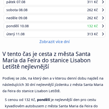
pátek
07.08
311 Kč
sobota
08.08
262 Kč
neděle
09.08
262 Kč
pondělí
10.08
132 Kč
úterý
11.08
313 Kč
Zobrazit více dní
V tento čas je cesta z města Santa
Maria da Feira do stanice Lisabon
Letiště nejlevnější
Podívej se zde, na který den a v kterou denní dobu najdeš na
následujících 30 dní nejlevnější jízdenku z města Santa Maria
da Feira do stanice Lisabon Letiště.
S cenou od 132 Kč,
pondělí
je nejlevnější den pro cestu
kyvadlovém autobusem z města Santa Maria da Feira do