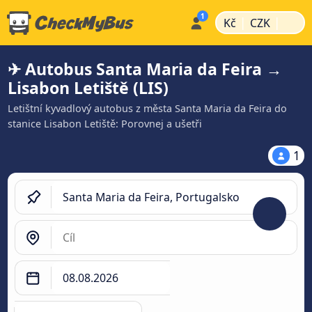
|
|
Kč
CZK
✈ Autobus Santa Maria da Feira →
Lisabon Letiště (LIS)
Letištní kyvadlový autobus z města Santa Maria da Feira do
stanice Lisabon Letiště: Porovnej a ušetři
1