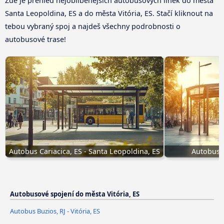
Zde je přehled nejoblíbenějších autobusových linek do města
Santa Leopoldina, ES a do města Vitória, ES. Stačí kliknout na
tebou vybraný spoj a najdeš všechny podrobnosti o
autobusové trase!
Autobus Cariacica, ES - Santa Leopoldina, ES
Autobus Bu
Autobusové spojení do města Vitória, ES
Autobus Buzios, RJ - Vitória, ES