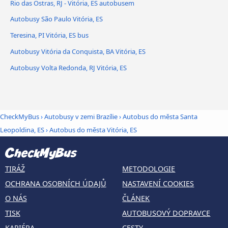
Rio das Ostras, RJ - Vitória, ES autobusem
Autobusy São Paulo Vitória, ES
Teresina, PI Vitória, ES bus
Autobusy Vitória da Conquista, BA Vitória, ES
Autobusy Volta Redonda, RJ Vitória, ES
CheckMyBus
›
Autobusy v zemi Brazílie
›
Autobus do města Santa
Leopoldina, ES
›
Autobus do města Vitória, ES
TIRÁŽ
METODOLOGIE
OCHRANA OSOBNÍCH ÚDAJŮ
NASTAVENÍ COOKIES
O NÁS
ČLÁNEK
TISK
AUTOBUSOVÝ DOPRAVCE
KARIÉRA
CESTY