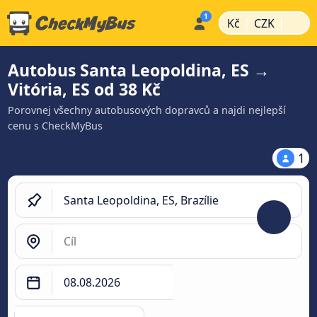
|
|
Kč
CZK
Autobus Santa Leopoldina, ES →
Vitória, ES od 38 Kč
Porovnej všechny autobusových dopravců a najdi nejlepší
cenu s CheckMyBus
1