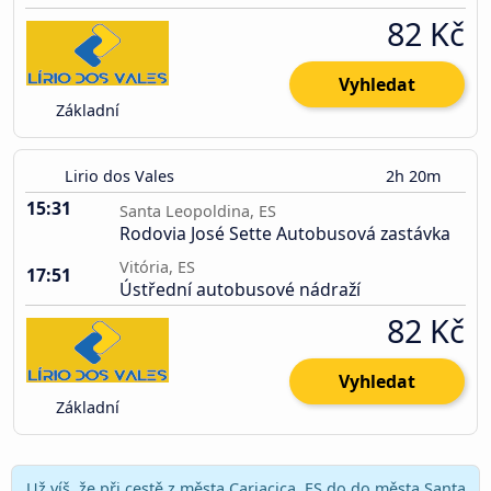
82 Kč
Vyhledat
Základní
Lirio dos Vales
2h 20m
15:31
Santa Leopoldina, ES
Rodovia José Sette Autobusová zastávka
Vitória, ES
17:51
Ústřední autobusové nádraží
82 Kč
Vyhledat
Základní
Už víš, že při cestě z města Cariacica, ES do do města Santa