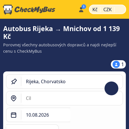
|
|
Kč
CZK
Autobus Rijeka → Mnichov od 1 139
Kč
Porovnej všechny autobusových dopravců a najdi nejlepší
cenu s CheckMyBus
1