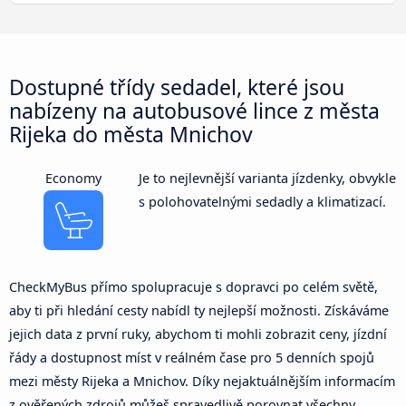
Dostupné třídy sedadel, které jsou
nabízeny na autobusové lince z města
Rijeka do města Mnichov
Economy
Je to nejlevnější varianta jízdenky, obvykle
s polohovatelnými sedadly a klimatizací.
CheckMyBus přímo spolupracuje s dopravci po celém světě,
aby ti při hledání cesty nabídl ty nejlepší možnosti. Získáváme
jejich data z první ruky, abychom ti mohli zobrazit ceny, jízdní
řády a dostupnost míst v reálném čase pro 5 denních spojů
mezi městy Rijeka a Mnichov. Díky nejaktuálnějším informacím
z ověřených zdrojů můžeš spravedlivě porovnat všechny