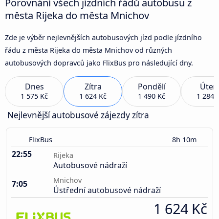
Porovnání všech jízdních řádů autobusu z
města Rijeka do města Mnichov
Zde je výběr nejlevnějších autobusových jízd podle jízdního
řádu z města Rijeka do města Mnichov od různých
autobusových dopravců jako FlixBus pro následující dny.
Dnes
Zítra
Pondělí
Úter
1 575 Kč
1 624 Kč
1 490 Kč
1 284 
Nejlevnější autobusové zájezdy zítra
FlixBus
8h 10m
22:55
Rijeka
Autobusové nádraží
Mnichov
7:05
Ústřední autobusové nádraží
1 624 Kč