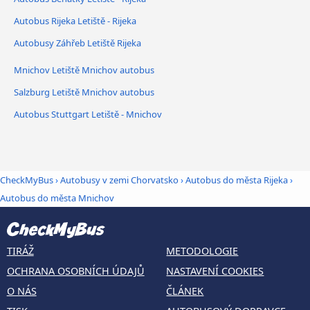
Autobus Rijeka Letiště - Rijeka
Autobusy Záhřeb Letiště Rijeka
Mnichov Letiště Mnichov autobus
Salzburg Letiště Mnichov autobus
Autobus Stuttgart Letiště - Mnichov
CheckMyBus
›
Autobusy v zemi Chorvatsko
›
Autobus do města Rijeka
›
Autobus do města Mnichov
TIRÁŽ
METODOLOGIE
OCHRANA OSOBNÍCH ÚDAJŮ
NASTAVENÍ COOKIES
O NÁS
ČLÁNEK