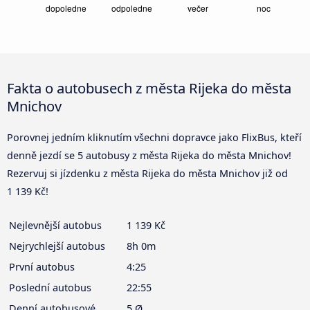
Fakta o autobusech z města Rijeka do města
Mnichov
Porovnej jedním kliknutím všechni dopravce jako FlixBus, kteří
denně jezdí se 5 autobusy z města Rijeka do města Mnichov!
Rezervuj si jízdenku z města Rijeka do města Mnichov již od
1 139 Kč!
Nejlevnější autobus
1 139 Kč
Nejrychlejší autobus
8h 0m
První autobus
4:25
Poslední autobus
22:55
Denní autobusové
5 Ø