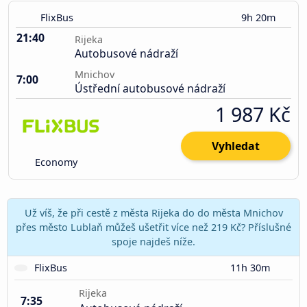
FlixBus
9h 20m
21:40
Rijeka
Autobusové nádraží
Mnichov
7:00
Ústřední autobusové nádraží
1 987 Kč
Vyhledat
Economy
Už víš, že při cestě z města Rijeka do do města Mnichov
přes město Lublaň můžeš ušetřit více než 219 Kč? Příslušné
spoje najdeš níže.
FlixBus
11h 30m
Rijeka
7:35