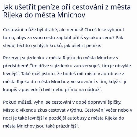
Jak ušetřit peníze při cestování z města
Rijeka do města Mnichov
Cestování může být drahé, ale nemusí! Chceš li se vyhnout
tomu, abys za svou cestu zaplatil příliš vysokou cenu? Pak
sleduj těchto rychlých kroků, jak ušetřit peníze:
Rezervuj si jízdenku z města Rijeka do města Mnichov s
předstihem! Čím dříve si jízdenku zarezervuješ, tím je obvykle
levnější. Také máš jistotu, že budeš mít místo v autobuse z
města Rijeka do města Mnichov, ve srovnání s tím, když si ji
koupíš v poslední chvíli nebo přímo na nádraží.
Pokud můžeš, vyhni se cestování v době dopravní špičky.
Místo o víkendu zkus cestovat v týdnu. Cestování večer nebo v
noci je také levnější a pozdější autobusy z města Rijeka do
města Mnichov jsou také prázdnější.