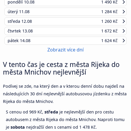
pondělí
10.08
1 490 Kč
úterý
11.08
1 284 Kč
středa
12.08
1 260 Kč
čtvrtek
13.08
1 672 Kč
pátek
14.08
1 624 Kč
Zobrazit více dní
V tento čas je cesta z města Rijeka do
města Mnichov nejlevnější
Podívej se zde, na který den a v kterou denní dobu najdeš na
následujících 30 dní nejlevnější autobusovou jízdenku z města
Rijeka do města Mnichov.
S cenou od 969 Kč,
středa
je nejlevnější den pro cestu
autobusem z města Rijeka do města Mnichov. Naproti tomu
je
sobota
nejdražší den s cenami od 1 478 Kč.