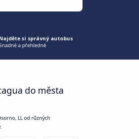
Najděte si správný autobus
Snadné a přehledné
ncagua do města
Osorno, LL od různých
.