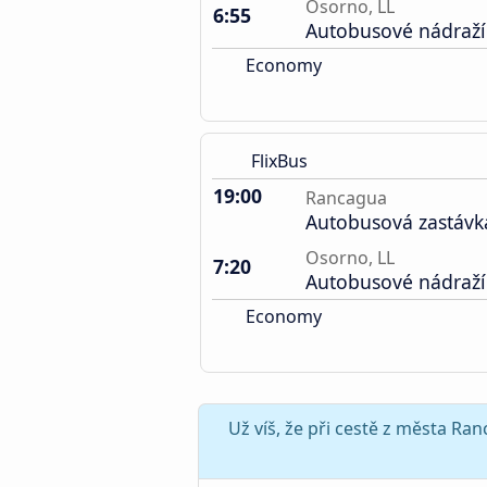
Osorno, LL
6:55
Autobusové nádraží
Economy
FlixBus
19:00
Rancagua
Autobusová zastávk
Osorno, LL
7:20
Autobusové nádraží
Economy
Už víš, že při cestě z města R