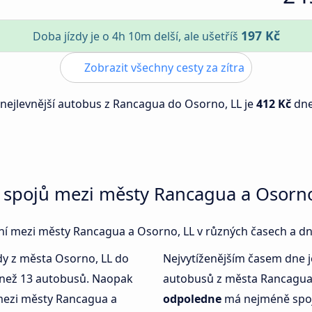
197 Kč
Doba jízdy je o 4h 10m delší, ale ušetříš
Zobrazit všechny cesty za zítra
 nejlevnější autobus z Rancagua do Osorno, LL je
412 Kč
dn
 spojů mezi městy Rancagua a Osorno
jení mezi městy Rancagua a Osorno, LL v různých časech a dn
kdy z města Osorno, LL do
Nejvytíženějším časem dne 
 než 13 autobusů. Naopak
autobusů z města Rancagua 
mezi městy Rancagua a
odpoledne
má nejméně spo