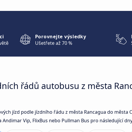
ci
Porovnejte výsledky
větě
Ušetřete až 70 %
zdních řádů autobusu z města Ra
ových jízd podle jízdního řádu z města Rancagua do města 
Andimar Vip, FlixBus nebo Pullman Bus pro následující dny