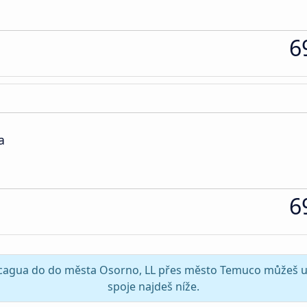
6
a
6
ancagua do do města Osorno, LL přes město Temuco můžeš uše
spoje najdeš níže.