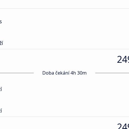
s
ží
24
Doba čekání 4h 30m
í
í
24