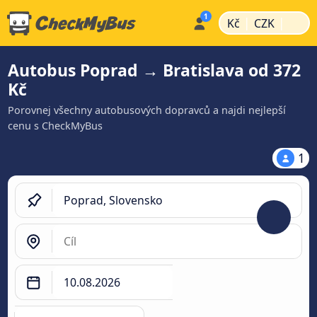
|
|
Kč
CZK
Autobus Poprad → Bratislava od 372
Kč
Porovnej všechny autobusových dopravců a najdi nejlepší
cenu s CheckMyBus
1