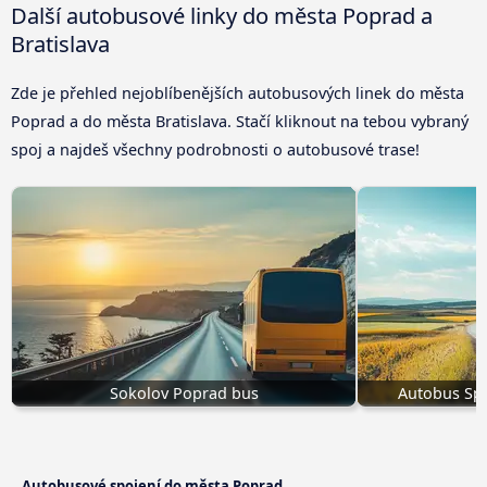
Další autobusové linky do města Poprad a
Bratislava
Zde je přehled nejoblíbenějších autobusových linek do města
Poprad a do města Bratislava. Stačí kliknout na tebou vybraný
spoj a najdeš všechny podrobnosti o autobusové trase!
Sokolov Poprad bus
Autobus Spi
Autobusové spojení do města Poprad