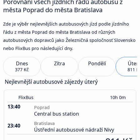
Porovnání všech jízdních řádů autobusu z
města Poprad do města Bratislava
Zde je výběr nejlevnějších autobusových jízd podle jízdního
řádu z města Poprad do města Bratislava od různých
autobusových dopravců jako Železničná spoločnosť Slovensko
nebo FlixBus pro následující dny.
Dnes
Zítra
Pondělí
Úter
377 Kč
811 K
Nejlevnější autobusové zájezdy úterý
FlixBus
10h 0m
13:40
Poprad
Central bus station
Bratislava
23:40
Ústřední autobusové nádraží Nivy