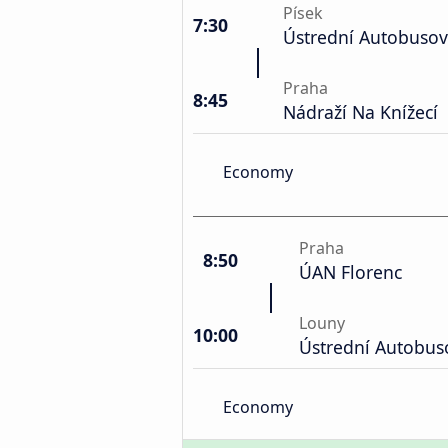
Písek
7:30
Ústrední Autobusov
Praha
8:45
Nádraží Na Knížecí
Economy
Praha
8:50
ÚAN Florenc
Louny
10:00
Ústrední Autobus
Economy