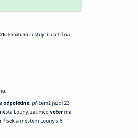
026
. Flexibilní cestující ušetří na
nu.
je
odpoledne,
přičemž jezdí 23
města Louny, zatímco
večer
má
 Písek a městem Louny s 6