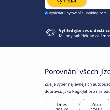
Vyhledat
Vyhledat ubytování s Booking.com
Vyhledejte svou destina
Miliony nabídek po celém s
Porovnání všech jí
Zde je výběr nejlevnějších autobu
dopravců jako RegioJet pro následuj
Dnes
Zítra
293 Kč
274 Kč