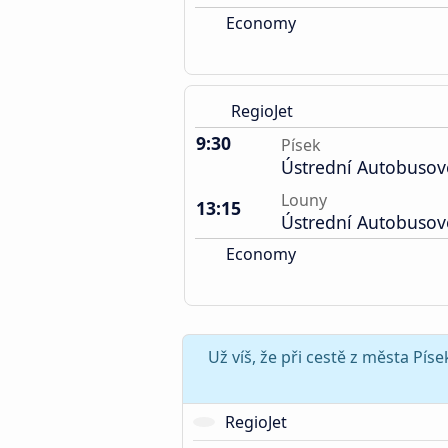
Economy
RegioJet
9:30
Písek
Ústrední Autobusov
Louny
13:15
Ústrední Autobusov
Economy
Už víš, že při cestě z města Pí
RegioJet