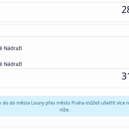
2
é Nádraží
é Nádraží
3
sek do do města Louny přes město Praha můžeš ušetřit více n
níže.