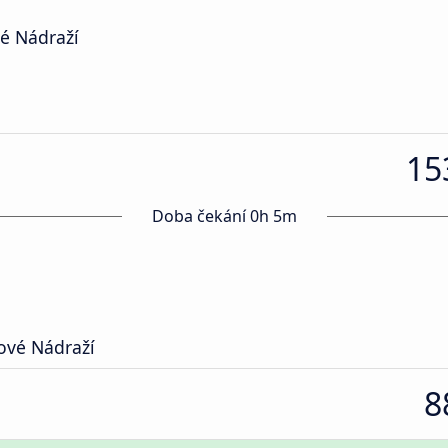
é Nádraží
15
Doba čekání 0h 5m
ové Nádraží
8