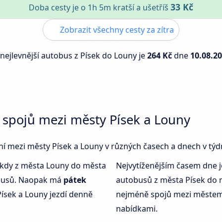
33 Kč
Doba cesty je o 1h 5m kratší a ušetříš
Zobrazit všechny cesty za zítra
 nejlevnější autobus z Písek do Louny je
264 Kč
dne
10.08.2
 spojů mezi městy Písek a Louny
ení mezi městy Písek a Louny v různých časech a dnech v týd
 kdy z města Louny do města
Nejvytíženějším časem dne 
obusů. Naopak má
pátek
autobusů z města Písek do 
ísek a Louny jezdí denně
nejméně spojů mezi městem
nabídkami.