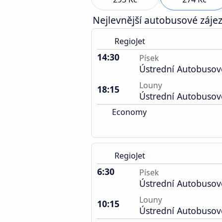
Nejlevnější autobusové zájez
RegioJet
14:30
Písek
Ústrední Autobusov
Louny
18:15
Ústrední Autobusov
Economy
RegioJet
6:30
Písek
Ústrední Autobusov
Louny
10:15
Ústrední Autobusov