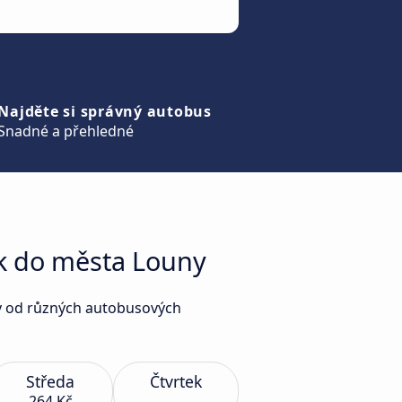
Najděte si správný autobus
Snadné a přehledné
ek do města Louny
ny od různých autobusových
Středa
Čtvrtek
264 Kč