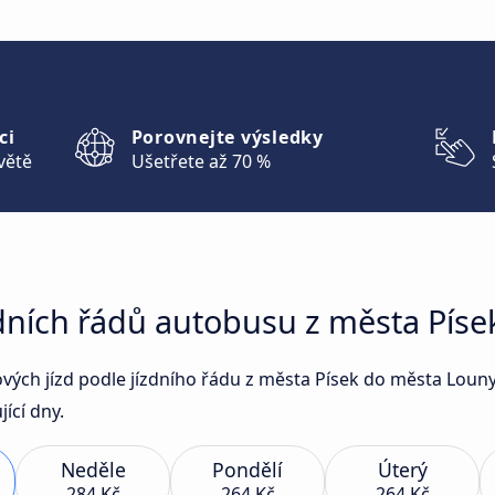
ci
Porovnejte výsledky
větě
Ušetřete až 70 %
zdních řádů autobusu z města Pís
sových jízd podle jízdního řádu z města Písek do města Lou
ící dny.
Neděle
Pondělí
Úterý
284 Kč
264 Kč
264 Kč