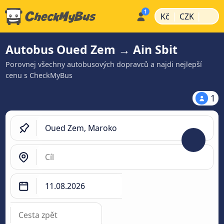
|
|
Kč
CZK
Autobus Oued Zem → Ain Sbit
Porovnej všechny autobusových dopravců a najdi nejlepší
cenu s CheckMyBus
1