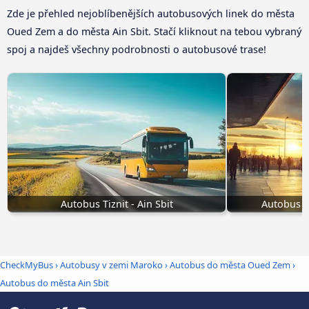
Zde je přehled nejoblíbenějších autobusových linek do města
Oued Zem a do města Ain Sbit. Stačí kliknout na tebou vybraný
spoj a najdeš všechny podrobnosti o autobusové trase!
Autobus Tiznit - Ain Sbit
Autobus C
CheckMyBus
›
Autobusy v zemi Maroko
›
Autobus do města Oued Zem
›
Autobus do města Ain Sbit