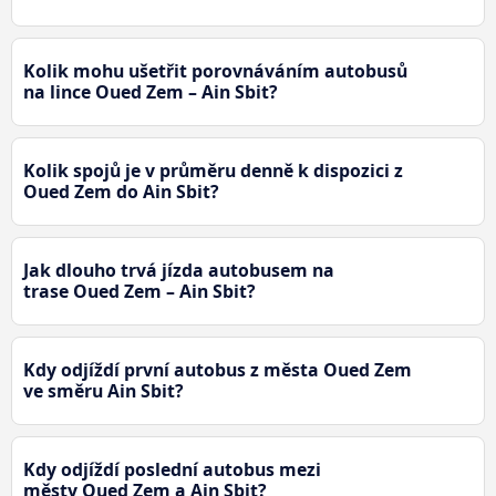
Kolik mohu ušetřit porovnáváním autobusů
na lince Oued Zem – Ain Sbit?
Kolik spojů je v průměru denně k dispozici z
Oued Zem do Ain Sbit?
Jak dlouho trvá jízda autobusem na
trase Oued Zem – Ain Sbit?
Kdy odjíždí první autobus z města Oued Zem
ve směru Ain Sbit?
Kdy odjíždí poslední autobus mezi
městy Oued Zem a Ain Sbit?