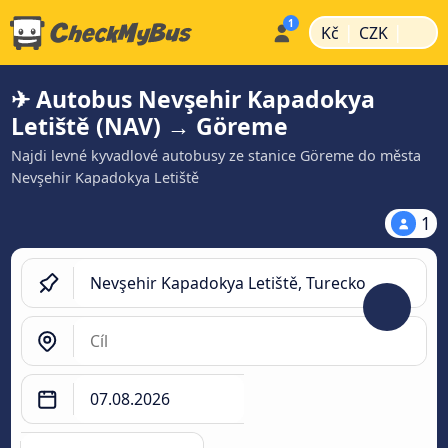
|
|
Kč
CZK
✈ Autobus Nevşehir Kapadokya
Letiště (NAV) → Göreme
Najdi levné kyvadlové autobusy ze stanice Göreme do města
Nevşehir Kapadokya Letiště
1