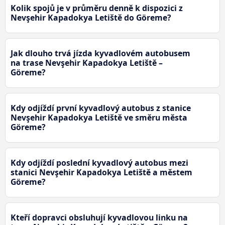
Kolik spojů je v průměru denně k dispozici z
Nevşehir Kapadokya Letiště do Göreme?
Jak dlouho trvá jízda kyvadlovém autobusem
na trase Nevşehir Kapadokya Letiště –
Göreme?
Kdy odjíždí první kyvadlový autobus z stanice
Nevşehir Kapadokya Letiště ve směru města
Göreme?
Kdy odjíždí poslední kyvadlový autobus mezi
stanici Nevşehir Kapadokya Letiště a městem
Göreme?
Kteří dopravci obsluhují kyvadlovou linku na