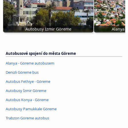
Autobusy İzmir Göreme
Alanya 
Autobusové spojení do města Göreme
Alanya - Göreme autobusem
Denizli Göreme bus
Autobus Fethiye - Göreme
Autobusy İzmir Göreme
Autobus Konya - Göreme
Autobusy Pamukkale Göreme
Trabzon Göreme autobus